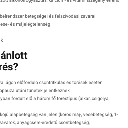
túlzott alkoholfogyasztás, kalcium- és vitaminszegény étrend,
bélrendszer betegségei és felszívódási zavarai
 vese- és májelégtelenség
ek
ánlott
rés?
yai ágon előforduló csontritkulás és törések esetén
nopauza utáni tünetek jelentkeznek
ban fordult elő a három fő töréstípus (alkar, csigolya,
ikójú alapbetegség van jelen (kóros máj-, vesebetegség, 1-
 zavarok, anyagcsere-eredetű csontbetegség,