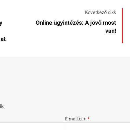
Következő cikk
y
Online ügyintézés: A jövő most
van!
kat
ük
E-mail cím
*