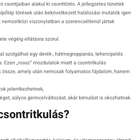
csontjaiban alakul ki csonttörés. A jellegzetes tünetek
csípőtáji törések után bekövetkezett halálozási mutatók igen
t nemzetközi viszonylatban a szerencsétlenül jártak
te végéig ellátásra szorul.
al szolgálhat egy derék-, hátmegroppanás, tehercipelés
. Ezen „rossz” mozdulatok miatt a csontritkulás
k össze, amely után nemcsak folyamatos fájdalom, hanem
ok jelentkezhetnek,
t, súlyos gerincelváltozást, akár bénulást is okozhatnak.
 csontritkulás?