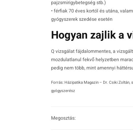
pajzsmirigybetegség stb.)
• férfiak 70 éves kortól és utána, valam
gyógyszerek szedése esetén
Hogyan zajlik a v
Q vizsgálat fájdalommentes, a vizsgá
mozdulatlanul fekvő helyzetben maradn
pedig nem több, mint amennyi háttérs
Forrás: Házipatika Magazin – Dr. Csiki Zoltán,
gyógyszerész
Megosztás: