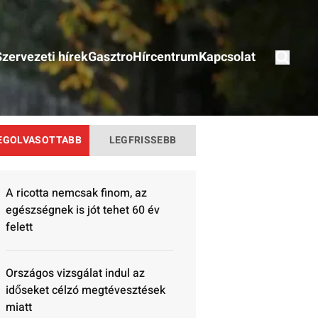
Szervezeti hírek
Gasztro
Hírcentrum
Kapcsolat
EGOLVASOTTABB
LEGFRISSEBB
A ricotta nemcsak finom, az
egészségnek is jót tehet 60 év
felett
Országos vizsgálat indul az
időseket célzó megtévesztések
miatt