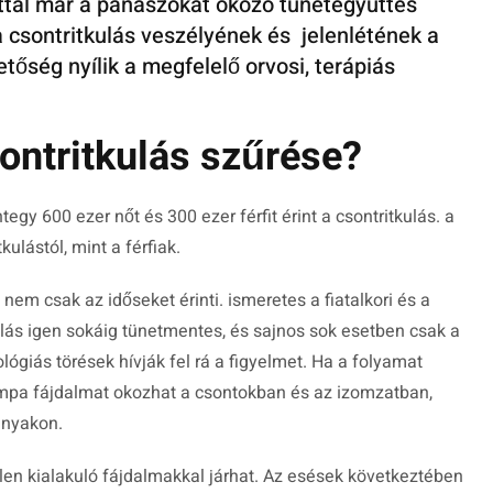
tal már a panaszokat okozó tünetegyüttes
 csontritkulás veszélyének és jelenlétének a
etőség nyílik a megfelelő orvosi, terápiás
sontritkulás szűrése?
gy 600 ezer nőt és 300 ezer férfit érint a csontritkulás. a
lástól, mint a férfiak.
m csak az időseket érinti. ismeretes a fiatalkori és a
tkulás igen sokáig tünetmentes, és sajnos sok esetben csak a
ógiás törések hívják fel rá a figyelmet. Ha a folyamat
 tompa fájdalmat okozhat a csontokban és az izomzatban,
 nyakon.
len kialakuló fájdalmakkal járhat. Az esések következtében