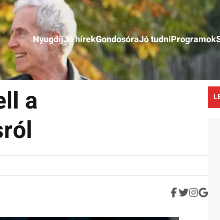
Nyugdíj
Jó hírek
Gondosóra
Jó tudni
Programok
ll a
L
sról