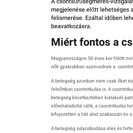
A csontsűrűségmérés-vizsgálat
megjelenése előtt lehetséges a
felismerése. Ezáltal időben leh
beavatkozásra.
Miért fontos a c
Magyarországon 50 éves kor fölött minte
nők gyakrabban szenvednek a csontritku
A betegség azonban nem csak őket és ne
felnőttkori csontritkulás is. A csontri
betegség következtében kialakuló patol
előrehaladottá válik, a csontritkulás
kifejezetten a hát alsó szakaszán és a
A betegség súlyosbodása éles és hirte