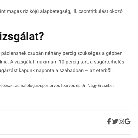
int magas rizikójú alapbetegség, ill. csontritkulást okozó
izsgálat?
lt páciensnek csupán néhány percig szükséges a gépben
ia. A vizsgálat maximum 10 percig tart, a sugárterhelés
ugárzást kapunk naponta a szabadban – az éterből.
 sebész-traumatológus-sportorvos főorvos és Dr. Nagy Erzsébet,