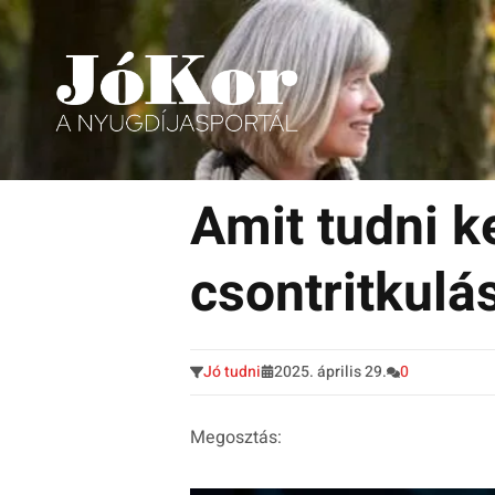
Tudnivalók, érdekességek idősek számára.
Tovább
a
Amit tudni ke
tartalomra
csontritkulá
Jó tudni
2025. április 29.
0
Megosztás: