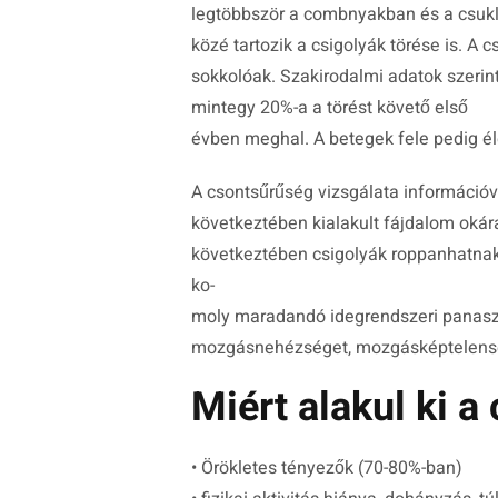
legtöbbször a combnyakban és a csukló 
közé tartozik a csigolyák törése is. A 
sokkolóak. Szakirodalmi adatok szerin
mintegy 20%-a a törést követő első
évben meghal. A betegek fele pedig éle
A csontsűrűség vizsgálata információv
következtében kialakult fájdalom okára
következtében csigolyák roppanhatna
ko-
moly maradandó idegrendszeri panasz
mozgásnehézséget, mozgásképtelensége
Miért alakul ki a
• Örökletes tényezők (70-80%-ban)