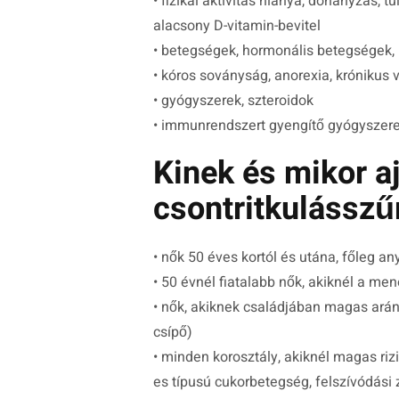
• fizikai aktivitás hiánya, dohányzás, 
alacsony D-vitamin-bevitel
• betegségek, hormonális betegségek, 
• kóros soványság, anorexia, krónikus
• gyógyszerek, szteroidok
• immunrendszert gyengítő gyógyszer
Kinek és mikor aj
csontritkulásszű
• nők 50 éves kortól és utána, főleg an
• 50 évnél fiatalabb nők, akiknél a me
• nők, akiknek családjában magas arány
csípő)
• minden korosztály, akiknél magas riz
es típusú cukorbetegség, felszívódási