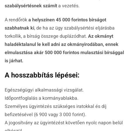
szabálysértésnek számít
a vezetés.
A rendőrök
a helyszínen 45 000 forintos bírságot
szabhatnak ki
, de ha az ügy szabálysértési eljárásba
torkollik, a bírság összege duplázódhat.
Az okmányt
haladéktalanul le kell adni az okmányirodában, ennek
elmulasztása akár 500 000 forintos mulasztási bírsággal
is járhat.
A hosszabbítás lépései:
Egészségügyi alkalmassági vizsgálat.
Időpontfoglalás a kormányablakba.
Személyes ügyintézés szükséges iratokkal és díj
befizetésével (6 900 vagy 3 000 forint).
A jogosítvány az ügyintézést követően nyolc napon belül
elkészül.