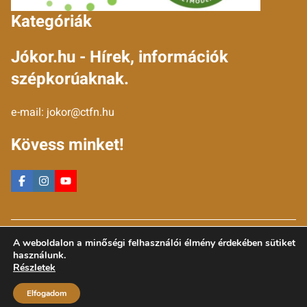
Kategóriák
Jókor.hu - Hírek, információk
szépkorúaknak.
e-mail:
jokor@ctfn.hu
Kövess minket!
Copyright © 2024 jokor.hu. Minden jog fenntartva.
A weboldalon a minőségi felhasználói élmény érdekében sütiket
Általános Szerződési Feltételek
használunk.
Adatkezelési Nyilatkozat
Részletek
Moderálási elvek
Elfogadom
Impresszum