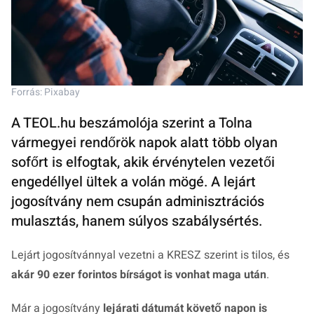
Forrás: Pixabay
A TEOL.hu beszámolója szerint a Tolna
vármegyei rendőrök napok alatt több olyan
sofőrt is elfogtak, akik érvénytelen vezetői
engedéllyel ültek a volán mögé. A lejárt
jogosítvány nem csupán adminisztrációs
mulasztás, hanem súlyos szabálysértés.
Lejárt jogosítvánnyal vezetni a KRESZ szerint is tilos, és
akár 90 ezer forintos bírságot is vonhat maga után
.
Már a jogosítvány
lejárati dátumát követő napon is