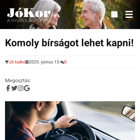
Tudnivalók, érdekességek idősek számára.
Tovább
a
Komoly bírságot lehet kapni!
tartalomra
Jó tudni
2025. június 13.
0
Megosztás: