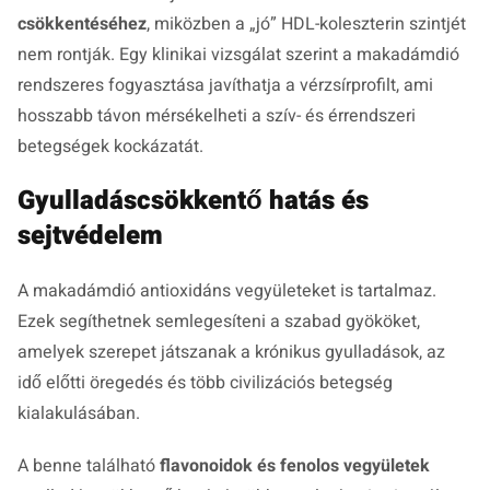
csökkentéséhez
, miközben a „jó” HDL-koleszterin szintjét
nem rontják. Egy klinikai vizsgálat szerint a makadámdió
rendszeres fogyasztása javíthatja a vérzsírprofilt, ami
hosszabb távon mérsékelheti a szív- és érrendszeri
betegségek kockázatát.
Gyulladáscsökkentő hatás és
sejtvédelem
A makadámdió antioxidáns vegyületeket is tartalmaz.
Ezek segíthetnek semlegesíteni a szabad gyököket,
amelyek szerepet játszanak a krónikus gyulladások, az
idő előtti öregedés és több civilizációs betegség
kialakulásában.
A benne található
flavonoidok és fenolos vegyületek