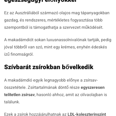
Ez az Ausztráliából származó olajos mag tápanyagokban
gazdag, és rendszeres, mértékletes fogyasztása több
szempontból is támogathatja a szervezet működését.
A makadámdiót sokan luxusnassolnivalónak tartják, pedig
jóval többről van szó, mint egy krémes, enyhén édeskés
ízű finomságról.
Szívbarát zsírokban bővelkedik
A makadámdió egyik legnagyobb előnye a zsírsav-
összetétele. Zsírtartalmának döntő része
egyszeresen
telítetlen zsírsav
, hasonló ahhoz, amit az olívaolajban is
találunk.
Ezek a zsírok hozzájárulhatnak az
LDL-koleszterinszint