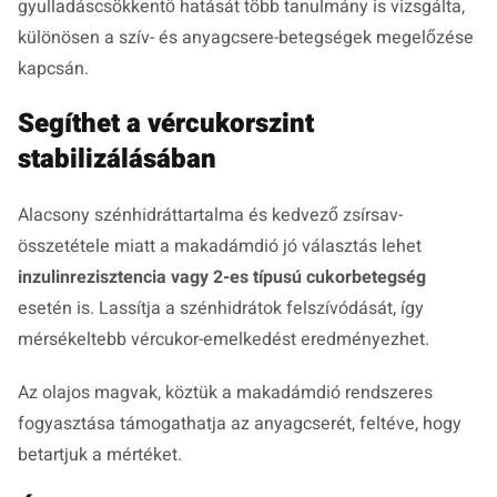
gyulladáscsökkentő hatását több tanulmány is vizsgálta,
különösen a szív- és anyagcsere-betegségek megelőzése
kapcsán.
Segíthet a vércukorszint
stabilizálásában
Alacsony szénhidráttartalma és kedvező zsírsav-
összetétele miatt a makadámdió jó választás lehet
inzulinrezisztencia vagy 2-es típusú cukorbetegség
esetén is. Lassítja a szénhidrátok felszívódását, így
mérsékeltebb vércukor-emelkedést eredményezhet.
Az olajos magvak, köztük a makadámdió rendszeres
fogyasztása támogathatja az anyagcserét, feltéve, hogy
betartjuk a mértéket.