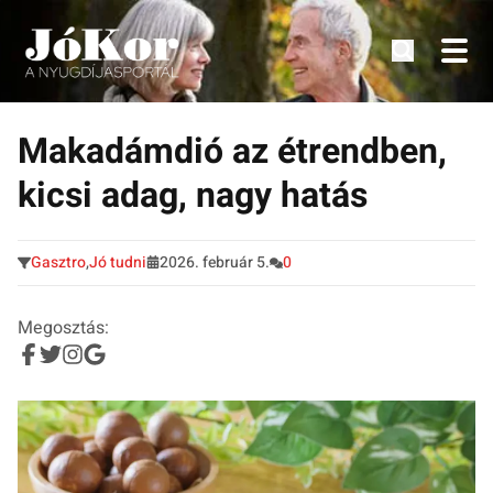
Tudnivalók, érdekességek idősek számára.
Tovább
a
Makadámdió az étrendben,
tartalomra
kicsi adag, nagy hatás
Gasztro
,
Jó tudni
2026. február 5.
0
Megosztás: