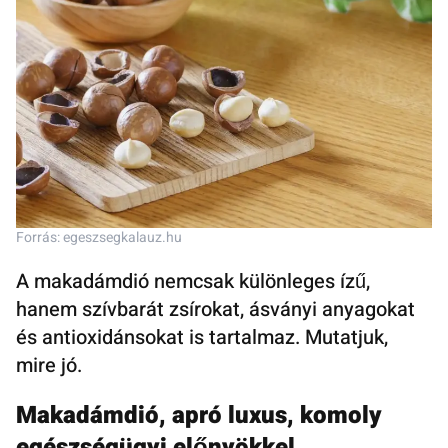
Forrás: egeszsegkalauz.hu
A makadámdió nemcsak különleges ízű,
hanem szívbarát zsírokat, ásványi anyagokat
és antioxidánsokat is tartalmaz. Mutatjuk,
mire jó.
Makadámdió, apró luxus, komoly
egészségügyi előnyökkel