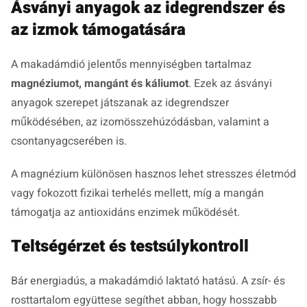
Ásványi anyagok az idegrendszer és
az izmok támogatására
A makadámdió jelentős mennyiségben tartalmaz
magnéziumot, mangánt és káliumot
. Ezek az ásványi
anyagok szerepet játszanak az idegrendszer
működésében, az izomösszehúzódásban, valamint a
csontanyagcserében is.
A magnézium különösen hasznos lehet stresszes életmód
vagy fokozott fizikai terhelés mellett, míg a mangán
támogatja az antioxidáns enzimek működését.
Teltségérzet és testsúlykontroll
Bár energiadús, a makadámdió laktató hatású. A zsír- és
rosttartalom együttese segíthet abban, hogy hosszabb