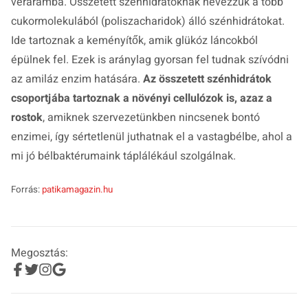
véráramba. Összetett szénhidrátoknak nevezzük a több
cukormolekulából (poliszacharidok) álló szénhidrátokat.
Ide tartoznak a keményítők, amik glükóz láncokból
épülnek fel. Ezek is aránylag gyorsan fel tudnak szívódni
az amiláz enzim hatására.
Az összetett szénhidrátok
csoportjába tartoznak a növényi cellulózok is, azaz a
rostok
, amiknek szervezetünkben nincsenek bontó
enzimei, így sértetlenül juthatnak el a vastagbélbe, ahol a
mi jó bélbaktérumaink táplálékául szolgálnak.
Forrás:
patikamagazin.hu
Megosztás: