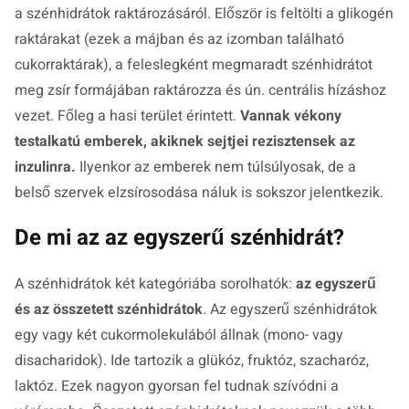
a szénhidrátok raktározásáról. Először is feltölti a glikogén
raktárakat (ezek a májban és az izomban található
cukorraktárak), a feleslegként megmaradt szénhidrátot
meg zsír formájában raktározza és ún. centrális hízáshoz
vezet. Főleg a hasi terület érintett.
Vannak vékony
testalkatú emberek, akiknek sejtjei rezisztensek az
inzulinra.
Ilyenkor az emberek nem túlsúlyosak, de a
belső szervek elzsírosodása náluk is sokszor jelentkezik.
De mi az az egyszerű szénhidrát?
A szénhidrátok két kategóriába sorolhatók:
az egyszerű
és az összetett szénhidrátok
. Az egyszerű szénhidrátok
egy vagy két cukormolekulából állnak (mono- vagy
disacharidok). Ide tartozik a glükóz, fruktóz, szacharóz,
laktóz. Ezek nagyon gyorsan fel tudnak szívódni a