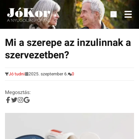
Tudnivalók, érdekességek idősek számára.
Tovább
a
Mi a szerepe az inzulinnak a
tartalomra
szervezetben?
Jó tudni
2025. szeptember 6.
0
Megosztás: