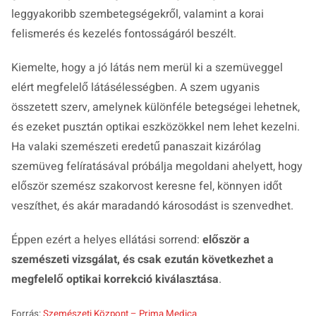
leggyakoribb szembetegségekről, valamint a korai
felismerés és kezelés fontosságáról beszélt.
Kiemelte, hogy a jó látás nem merül ki a szemüveggel
elért megfelelő látásélességben. A szem ugyanis
összetett szerv, amelynek különféle betegségei lehetnek,
és ezeket pusztán optikai eszközökkel nem lehet kezelni.
Ha valaki szemészeti eredetű panaszait kizárólag
szemüveg felíratásával próbálja megoldani ahelyett, hogy
először szemész szakorvost keresne fel, könnyen időt
veszíthet, és akár maradandó károsodást is szenvedhet.
Éppen ezért a helyes ellátási sorrend:
először a
szemészeti vizsgálat, és csak ezután következhet a
megfelelő optikai korrekció kiválasztása
.
Forrás:
Szemészeti Központ – Prima Medica