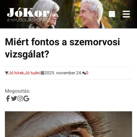
Tudnivalók, érdekességek idősek számára.
Tovább
a
Miért fontos a szemorvosi
tartalomra
vizsgálat?
Jó hírek
,
Jó tudni
2025. november 24.
0
Megosztás: