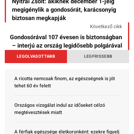
Nyitrai Zsolt: akiknek december 1-jéig
megigénylik a gondosórát, karácsonyig
biztosan megkapják
Következő cikk
Gondosórával 107 évesen is biztonságban
– interjú az ország legidősebb polgárával
LEGOLVASOTTABB
LEGFRISSEBB
A ricotta nemcsak finom, az egészségnek is jót
tehet 60 év felett
Országos vizsgálat indul az időseket célzó
megtévesztések miatt
A férfiak egészsége életkoronként: ezekre figyelj