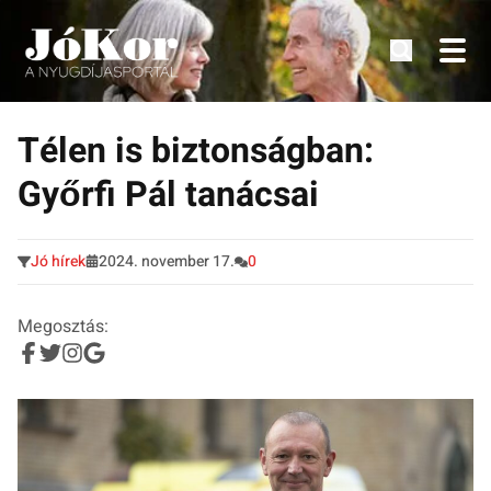
Tudnivalók, érdekességek idősek számára.
Tovább
a
Télen is biztonságban:
tartalomra
Győrfi Pál tanácsai
Jó hírek
2024. november 17.
0
Megosztás: