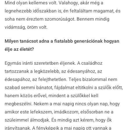
Mind olyan kellemes volt. Valahogy, akár még a
legnehezebb időszakban is, én feltaláltam magamat, és
soha nem éreztem szomorúságot. Bennem mindig
vidámság, öröm volt.
Milyen tanácsot adna a fiatalabb generációnak hogyan
élje az életét?
Egymás iránti szeretetben éljenek. A családhoz
tartozzanak a legközelebb, az édesanyához, az
édesapához, az felejthetetlen. Teljes bizalommal nem
szabad semmi bánatot, fájdalmat eltitkolni a szülők előtt,
hanem közös erővel, mindent a szülőkkel kell
megbeszélni. Nekem a mai napig nincs olyan nap, hogy
amikor este lefekszem, imádkozom, elsősorban ne a
szüleimmel álmodjak. És mindig azt kérem, hogy ők
irányítsanak. A fényképeik a mai napig ott vannak a