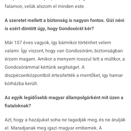
falamon, velük alszom el minden este.
A szeretet mellett a biztonság is nagyon fontos. Gizi néni
is ezért döntött úgy, hogy Gondosórát kér?
Már 107 éves vagyok, így bármikor történhet velem
valami. Így viszont, hogy van Gondosórám, biztonságban
érzem magam. Amikor a menyem rosszul lett a múltkor, a
Gondosórámmal kértünk segítséget. A
diszpécserközpontból értesítették a mentőket, így hamar
kórházba került.
Az egyik legidősebb magyar állampolgárként mit üzen a
fiataloknak?
Azt, hogy a hazájukat soha ne tagadják meg, és ne árulják
el. Maradjanak meg igazi magyar embernek. A