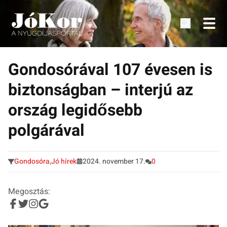
Tudnivalók, érdekességek idősek számára.
Tovább
a
Gondosórával 107 évesen is
tartalomra
biztonságban – interjú az
ország legidősebb
polgárával
Gondosóra
,
Jó hírek
2024. november 17.
0
Megosztás: