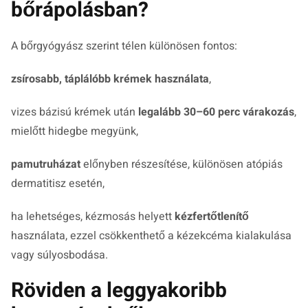
bőrápolásban?
A bőrgyógyász szerint télen különösen fontos:
zsírosabb, táplálóbb krémek használata
,
vizes bázisú krémek után
legalább 30–60 perc várakozás
,
mielőtt hidegbe megyünk,
pamutruházat
előnyben részesítése, különösen atópiás
dermatitisz esetén,
ha lehetséges, kézmosás helyett
kézfertőtlenítő
használata, ezzel csökkenthető a kézekcéma kialakulása
vagy súlyosbodása.
Röviden a leggyakoribb