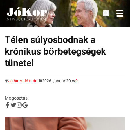
Tudnivalók, érdekességek idősek számára.
Tovább
a
Télen súlyosbodnak a
tartalomra
krónikus bőrbetegségek
tünetei
Jó hírek
,
Jó tudni
2026. január 20.
0
Megosztás: