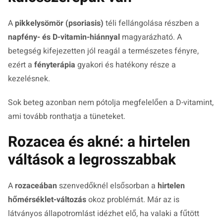
A
pikkelysömör (psoriasis)
téli fellángolása részben a
napfény- és D-vitamin-hiánnyal
magyarázható. A
betegség kifejezetten jól reagál a természetes fényre,
ezért a
fényterápia
gyakori és hatékony része a
kezelésnek.
Sok beteg azonban nem pótolja megfelelően a D-vitamint,
ami tovább ronthatja a tüneteket.
Rozacea és akné: a hirtelen
váltások a legrosszabbak
A
rozaceában
szenvedőknél elsősorban a
hirtelen
hőmérséklet-változás
okoz problémát. Már az is
látványos állapotromlást idézhet elő, ha valaki a fűtött