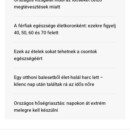
Országos vizsgálat indul az időseket célzó
megtévesztések miatt
A férfiak egészsége életkoronként: ezekre figyelj
40, 50, 60 és 70 felett
Ezek az ételek sokat tehetnek a csontok
egészségéért
Egy otthoni balesetből élet-halál harc lett –
kilenc nap után találtak rá az idős nőre
Országos hőségriasztás: napokon át extrém
melegre kell készülni