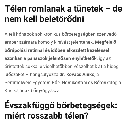
Télen romlanak a tünetek – de
nem kell beletörődni
A téli hónapok sok krónikus bőrbetegségben szenvedő
ember számára komoly kihívást jelentenek.
Megfelelő
bőrápolási rutinnal és időben elkezdett kezeléssel
azonban a panaszok jelentősen enyhíthetők
, így az
érintettek sokkal elviselhetőbben vészelhetik át a hideg
időszakot – hangsúlyozza
dr. Kovács Anikó
, a
Semmelweis Egyetem Bőr-, Nemikórtani és Bőronkológiai
Klinikájának bőrgyógyásza.
Évszakfüggő bőrbetegségek:
miért rosszabb télen?