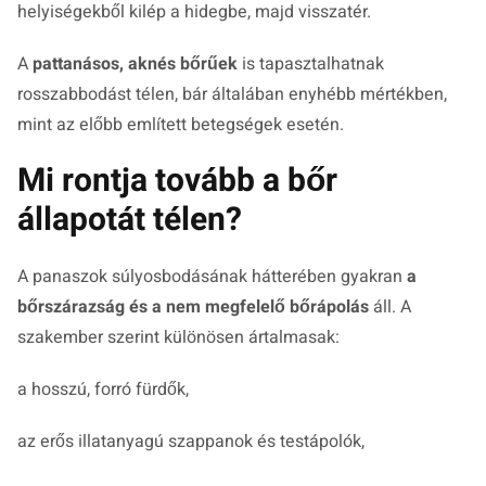
helyiségekből kilép a hidegbe, majd visszatér.
A
pattanásos, aknés bőrűek
is tapasztalhatnak
rosszabbodást télen, bár általában enyhébb mértékben,
mint az előbb említett betegségek esetén.
Mi rontja tovább a bőr
állapotát télen?
A panaszok súlyosbodásának hátterében gyakran
a
bőrszárazság és a nem megfelelő bőrápolás
áll. A
szakember szerint különösen ártalmasak:
a hosszú, forró fürdők,
az erős illatanyagú szappanok és testápolók,