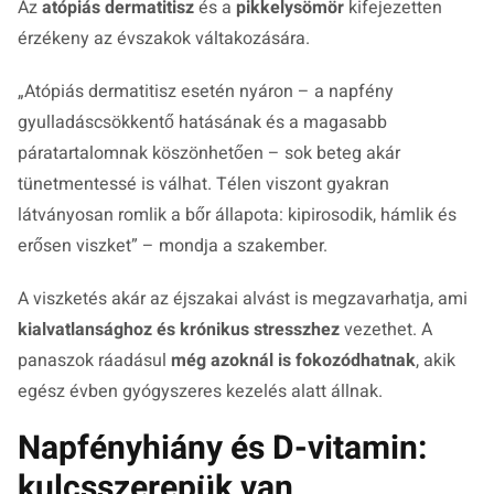
Az
atópiás dermatitisz
és a
pikkelysömör
kifejezetten
érzékeny az évszakok váltakozására.
„Atópiás dermatitisz esetén nyáron – a napfény
gyulladáscsökkentő hatásának és a magasabb
páratartalomnak köszönhetően – sok beteg akár
tünetmentessé is válhat. Télen viszont gyakran
látványosan romlik a bőr állapota: kipirosodik, hámlik és
erősen viszket” – mondja a szakember.
A viszketés akár az éjszakai alvást is megzavarhatja, ami
kialvatlansághoz és krónikus stresszhez
vezethet. A
panaszok ráadásul
még azoknál is fokozódhatnak
, akik
egész évben gyógyszeres kezelés alatt állnak.
Napfényhiány és D-vitamin:
kulcsszerepük van