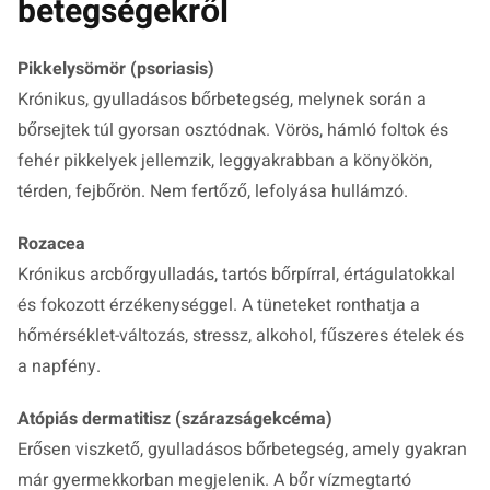
betegségekről
Pikkelysömör (psoriasis)
Krónikus, gyulladásos bőrbetegség, melynek során a
bőrsejtek túl gyorsan osztódnak. Vörös, hámló foltok és
fehér pikkelyek jellemzik, leggyakrabban a könyökön,
térden, fejbőrön. Nem fertőző, lefolyása hullámzó.
Rozacea
Krónikus arcbőrgyulladás, tartós bőrpírral, értágulatokkal
és fokozott érzékenységgel. A tüneteket ronthatja a
hőmérséklet-változás, stressz, alkohol, fűszeres ételek és
a napfény.
Atópiás dermatitisz (szárazságekcéma)
Erősen viszkető, gyulladásos bőrbetegség, amely gyakran
már gyermekkorban megjelenik. A bőr vízmegtartó