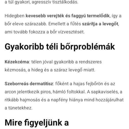
a túl gyakori, agresszív tisztálkodás.
Hidegben
kevesebb verejték és faggyú termelődik
, így a
bőr eleve szárazabb. Emellett a fűtés
szárítja a levegőt
,
ami tovább fokozza a bőr vízvesztését.
Gyakoribb téli bőrproblémák
Kézekcéma
: télen jóval gyakoribb a rendszeres
kézmosás, a hideg és a száraz levegő miatt.
Szeborreás dermatitisz
: főként a hajas fejbőrön és az
arcon jelentkezik piros, hámló foltokkal. A sapkaviselés, a
ritkább hajmosás és a napfény hiánya mind hozzájárulhat
a tünetekhez.
Mire figyeljünk a