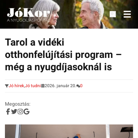
Tudnivalók, érdekességek idősek számára.
Tovább
a
Tarol a vidéki
tartalomra
otthonfelújítási program –
még a nyugdíjasoknál is
Jó hírek
,
Jó tudni
2026. január 20.
0
Megosztás: