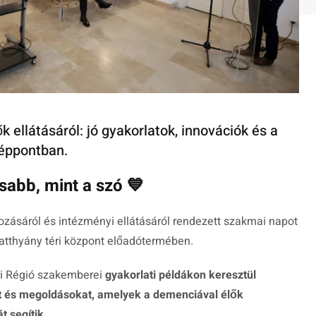
 ellátásáról: jó gyakorlatok, innovációk és a
zéppontban.
sabb, mint a szó 💙
zásáról és intézményi ellátásáról rendezett szakmai napot
atthyány téri központ előadótermében.
i Régió szakemberei
gyakorlati példákon keresztül
t és megoldásokat, amelyek a demenciával élők
t segítik
.