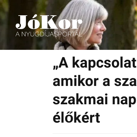
Tudnivalók, érdekességek idősek számára.
Tovább
a
„A kapcsolat 
tartalomra
amikor a sz
szakmai nap
élőkért