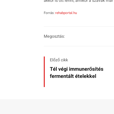
akkor is ott lenni, amikor a szavak má
Forrás:
rehabportal.hu
Megosztás:
Előző cikk
Tél végi immunerősítés
fermentált ételekkel