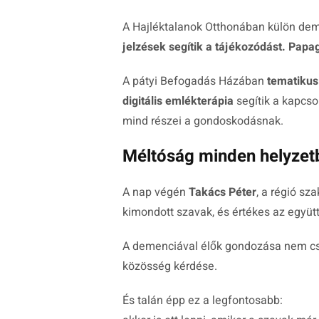
A Hajléktalanok Otthonában külön de
jelzések segítik a tájékozódást. Pap
A pátyi Befogadás Házában
tematikus
digitális emlékterápia
segítik a kapcso
mind részei a gondoskodásnak.
Méltóság minden helyzet
A nap végén
Takács Péter
, a régió sz
kimondott szavak, és értékes az együtt
A demenciával élők gondozása nem csup
közösség kérdése.
És talán épp ez a legfontosabb: