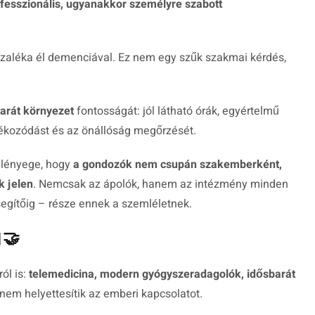
ofesszionális, ugyanakkor személyre szabott
ázaléka él demenciával. Ez nem egy szűk szakmai kérdés,
arát környezet
fontosságát: jól látható órák, egyértelmű
ájékozódást és az önállóság megőrzését.
 lényege, hogy
a gondozók nem csupán szakemberként,
 jelen
. Nemcsak az ápolók, hanem az intézmény minden
segítőig – része ennek a szemléletnek.
🤝
ról is:
telemedicina, modern gyógyszeradagolók, idősbarát
nem helyettesítik az emberi kapcsolatot.