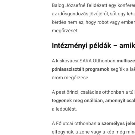
Balog Józsefné felidézett egy konfere
az idősgondozás jövőjéről, sőt egy leh
kérdés nem az, hogy robot vagy ember
megőrzését.
Intézményi példák – amiko
A kiskovácsi SARA Otthonban
multisze
póniasszisztált programok
segítik a l
öröm megőrzése.
A pestlőrinci, családias otthonban a t
tegyenek meg önállóan, amennyit csa
a leépülést.
A Fő utcai otthonban
a személyes jele
elfogynak, a zene vagy a kép még mind