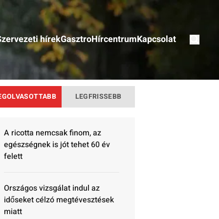
Szervezeti hírek
Gasztro
Hírcentrum
Kapcsolat
EGOLVASOTTABB
LEGFRISSEBB
A ricotta nemcsak finom, az
egészségnek is jót tehet 60 év
felett
Országos vizsgálat indul az
időseket célzó megtévesztések
miatt