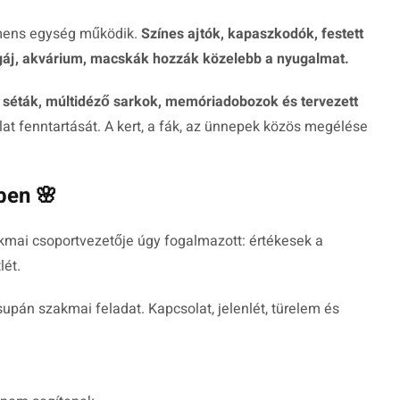
mens egység működik.
Színes ajtók, kapaszkodók, festett
agáj, akvárium, macskák hozzák közelebb a nyugalmat.
 séták, múltidéző sarkok, memóriadobozok és tervezett
lat fenntartását. A kert, a fák, az ünnepek közös megélése
ben 🌸
akmai csoportvezetője úgy fogalmazott: értékesek a
lét.
án szakmai feladat. Kapcsolat, jelenlét, türelem és