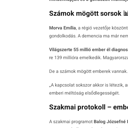
Számok mögött sorsok 
Morva Emília
, a régió vezetője köszön
gondolkodás. A demencia ma már nem e
Világszerte 55 millió ember él diagnos
re 139 millióra emelkedik. Magyarorsz
De a számok mögött emberek vannak.
„
A kapcsolat sokszor akkor is létezik,
emberi méltóság elsődlegességét.
Szakmai protokoll – emb
A szakmai programot
Balog Józsefné 