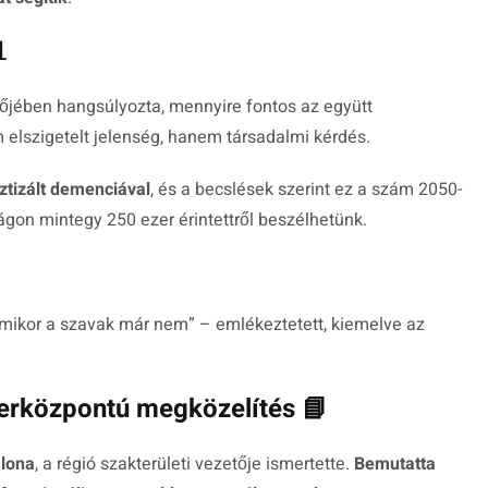

tőjében hangsúlyozta, mennyire fontos az együtt
lszigetelt jelenség, hanem társadalmi kérdés.
ztizált demenciával
, és a becslések szerint ez a szám 2050-
ágon mintegy 250 ezer érintettről beszélhetünk.
 amikor a szavak már nem
” – emlékeztetett, kiemelve az
erközpontú megközelítés 📘
Ilona
, a régió szakterületi vezetője ismertette.
Bemutatta