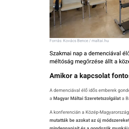
Forrás: Kovács Bence / maltai.hu
Szakmai nap a demenciával élők
méltóság megőrzése állt a kö
Amikor a kapcsolat fonto
A demenciával élő idős emberek gondo
a
Magyar Máltai Szeretetszolgálat
a B
A konferencián a Közép-Magyarország
mutatták be azokat az új módszereke
mindennapjait és a gondozók munkájá