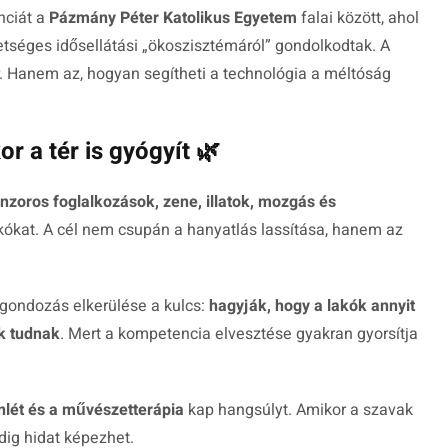
nciát a
Pázmány Péter Katolikus Egyetem
falai között, ahol
etséges idősellátási „ökoszisztémáról” gondolkodtak. A
. Hanem az, hogyan segítheti a technológia a méltóság
r a tér is gyógyít 🌿
nzoros foglalkozások, zene, illatok, mozgás és
akókat. A cél nem csupán a hanyatlás lassítása, hanem az
úlgondozás elkerülése a kulcs:
hagyják, hogy a lakók annyit
k tudnak
. Mert a kompetencia elvesztése gyakran gyorsítja
nlét és a művészetterápia
kap hangsúlyt. Amikor a szavak
ig hidat képezhet.