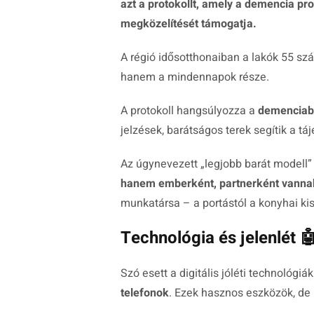
azt a protokollt, amely a demencia pr
megközelítését támogatja.
A régió idősotthonaiban a lakók 55 sz
hanem a mindennapok része.
A protokoll hangsúlyozza a
demenciab
jelzések, barátságos terek segítik a t
Az úgynevezett „legjobb barát modell”
hanem emberként, partnerként vannak
munkatársa – a portástól a konyhai ki
Technológia és jelenlét 
Szó esett a digitális jóléti technológiák
telefonok
. Ezek hasznos eszközök, de 