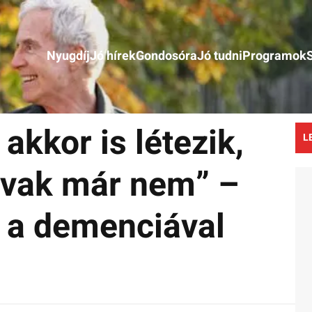
Nyugdíj
Jó hírek
Gondosóra
Jó tudni
Programok
akkor is létezik,
L
avak már nem” –
 a demenciával