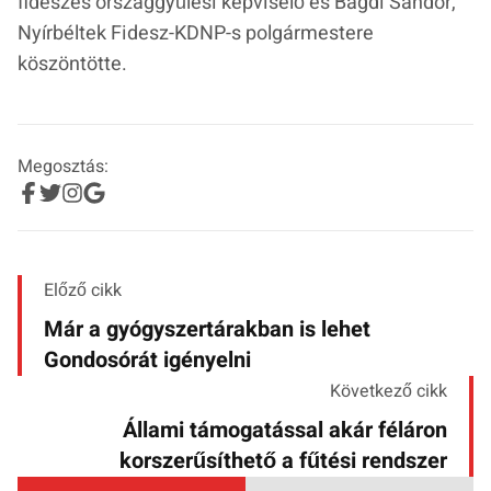
fideszes országgyűlési képviselő és Bagdi Sándor,
Nyírbéltek Fidesz-KDNP-s polgármestere
köszöntötte.
Megosztás:
Előző cikk
Már a gyógyszertárakban is lehet
Gondosórát igényelni
Következő cikk
Állami támogatással akár féláron
korszerűsíthető a fűtési rendszer