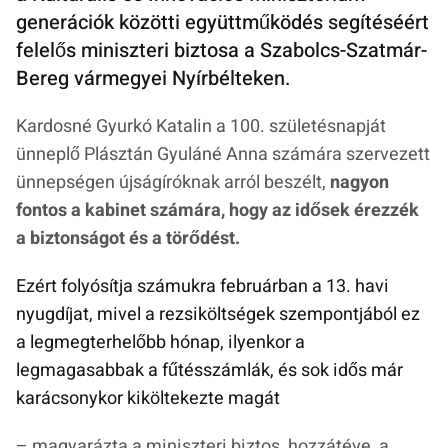
generációk közötti együttműködés segítéséért
felelős miniszteri biztosa a Szabolcs-Szatmár-
Bereg vármegyei Nyírbélteken.
Kardosné Gyurkó Katalin a 100. születésnapját
ünneplő Plásztán Gyuláné Anna számára szervezett
ünnepségen újságíróknak arról beszélt,
nagyon
fontos a kabinet számára, hogy az idősek érezzék
a biztonságot és a törődést.
Ezért folyósítja számukra februárban a 13. havi
nyugdíjat, mivel a rezsiköltségek szempontjából ez
a legmegterhelőbb hónap, ilyenkor a
legmagasabbak a fűtésszámlák, és sok idős már
karácsonykor kiköltekezte magát
– magyarázta a miniszteri biztos, hozzátéve, a