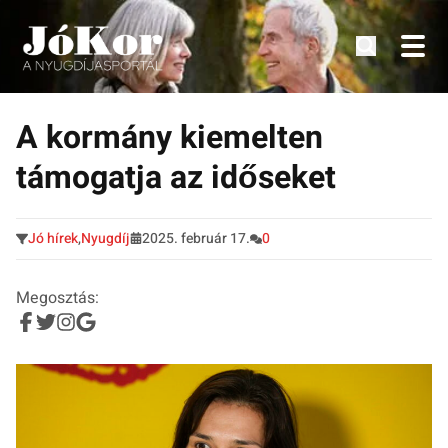
Tudnivalók, érdekességek idősek számára.
Tovább
a
A kormány kiemelten
tartalomra
támogatja az időseket
Jó hírek
,
Nyugdíj
2025. február 17.
0
Megosztás: