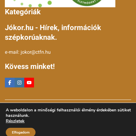
Kategóriák
Jókor.hu - Hírek, információk
szépkorúaknak.
e-mail:
jokor@ctfn.hu
Kövess minket!
Copyright © 2024 jokor.hu. Minden jog fenntartva.
A weboldalon a minőségi felhasználói élmény érdekében sütiket
Általános Szerződési Feltételek
használunk.
Adatkezelési Nyilatkozat
Részletek
Moderálási elvek
Elfogadom
Impresszum