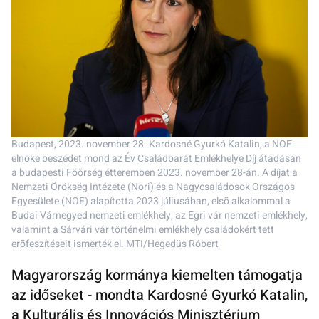
Budapest, 2023. november 28. Kardosné Gyurkó Katalin, a NOE
elnöke beszédet mond az Év Családbarát Emlékhelye Díj átadásán
a budapesti Fõõrség étteremben 2023. november 28-án. A díjat a
Nemzeti Örökség Intézete (Nöri) és a Nagycsaládosok Országos
Egyesülete (NOE) alapította 2023 júliusában, elsõ alkalommal a
Budai Várnegyed nemzeti emlékhely, az Egri vár nemzeti emlékhely,
valamint a Sárvári vár történelmi emlékhely családokért tett
erõfeszítéseit ismerték el. MTI/Hegedüs Róbert
Magyarország kormánya kiemelten támogatja
az időseket - mondta Kardosné Gyurkó Katalin,
a Kulturális és Innovációs Minisztérium