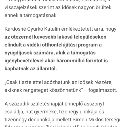
visszajelzések szerint az idősek nagyon örültek
ennek a támogatásnak.
Kardosné Gyurkó Katalin emlékeztetett arra, hogy
az ötezernél kevesebb lakosú településeken
elindult a vidéki otthonfelújítási program a
nyugdíjasok számára, akik a támogatás
igénybevételével akár hárommillió forintot is
kaphatnak az államtól.
„
Csak tisztelettel adózhatunk az idősek részére,
akiknek rengeteget köszönhetünk”
– fogalmazott.
A századik születésnapját ünneplő asszonyt
családja, hat gyermeke, tizenegy unokája és
tizennégy dédunokája mellett Simon Miklós térségi