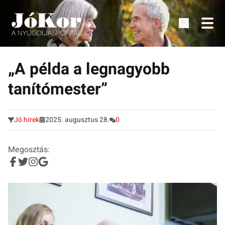
Tudnivalók, érdekességek idősek számára.
Tovább
a
„A példa a legnagyobb
tartalomra
tanítómester”
Jó hírek
2025. augusztus 28.
0
Megosztás: