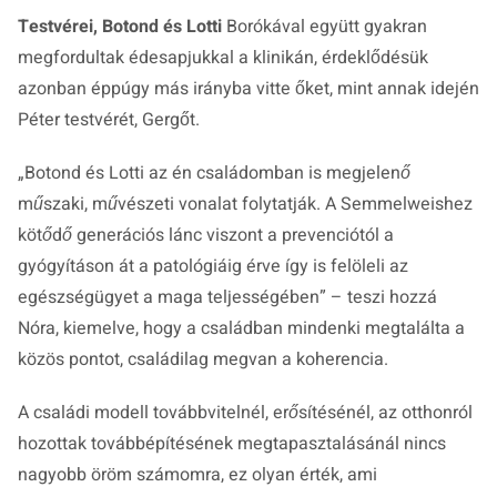
Testvérei, Botond és Lotti
Borókával együtt gyakran
megfordultak édesapjukkal a klinikán, érdeklődésük
azonban éppúgy más irányba vitte őket, mint annak idején
Péter testvérét, Gergőt.
„Botond és Lotti az én családomban is megjelenő
műszaki, művészeti vonalat folytatják. A Semmelweishez
kötődő generációs lánc viszont a prevenciótól a
gyógyításon át a patológiáig érve így is felöleli az
egészségügyet a maga teljességében”
– teszi hozzá
Nóra, kiemelve, hogy a családban mindenki megtalálta a
közös pontot, családilag megvan a koherencia.
A családi modell továbbvitelnél, erősítésénél, az otthonról
hozottak továbbépítésének megtapasztalásánál nincs
nagyobb öröm számomra, ez olyan érték, ami