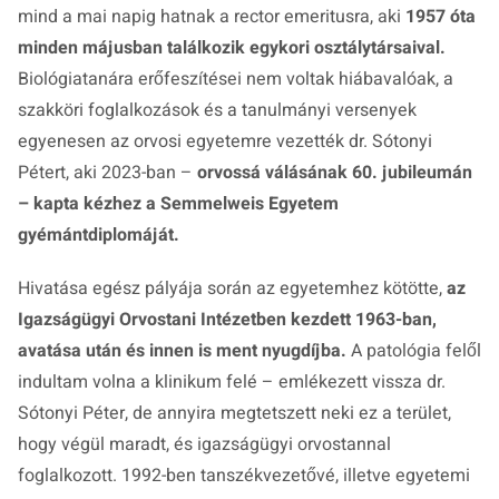
mind a mai napig hatnak a rector emeritusra, aki
1957 óta
minden májusban találkozik egykori osztálytársaival.
Biológiatanára erőfeszítései nem voltak hiábavalóak, a
szakköri foglalkozások és a tanulmányi versenyek
egyenesen az orvosi egyetemre vezették dr. Sótonyi
Pétert, aki 2023-ban –
orvossá válásának 60. jubileumán
– kapta kézhez a Semmelweis Egyetem
gyémántdiplomáját.
Hivatása egész pályája során az egyetemhez kötötte,
az
Igazságügyi Orvostani Intézetben kezdett 1963-ban,
avatása után és innen is ment nyugdíjba.
A patológia felől
indultam volna a klinikum felé – emlékezett vissza dr.
Sótonyi Péter, de annyira megtetszett neki ez a terület,
hogy végül maradt, és igazságügyi orvostannal
foglalkozott. 1992-ben tanszékvezetővé, illetve egyetemi