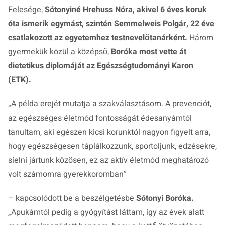
Felesége,
Sótonyiné Hrehuss Nóra,
akivel 6 éves koruk
óta ismerik egymást, szintén Semmelweis Polgár, 22 éve
csatlakozott az egyetemhez testnevelőtanárként.
Három
gyermekük közül a középső,
Boróka
most vette át
dietetikus diplomáját az Egészségtudományi Karon
(ETK).
„A példa erejét mutatja a szakválasztásom. A prevenciót,
az egészséges életmód fontosságát édesanyámtól
tanultam, aki egészen kicsi korunktól nagyon figyelt arra,
hogy egészségesen táplálkozzunk, sportoljunk, edzésekre,
síelni jártunk közösen, ez az aktív életmód meghatározó
volt számomra gyerekkoromban”
– kapcsolódott be a beszélgetésbe
Sótonyi Boróka.
„Apukámtól pedig a gyógyítást láttam, így az évek alatt