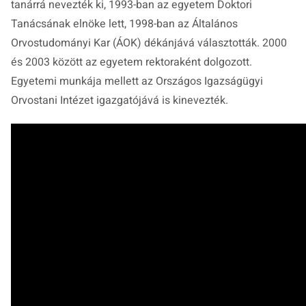
tanárrá nevezték ki, 1993-ban az egyetem Doktori
Tanácsának elnöke lett, 1998-ban az Általános
Orvostudományi Kar (ÁOK) dékánjává választották. 2000
és 2003 között az egyetem rektoraként dolgozott.
Egyetemi munkája mellett az Országos Igazságügyi
Orvostani Intézet igazgatójává is kinevezték.