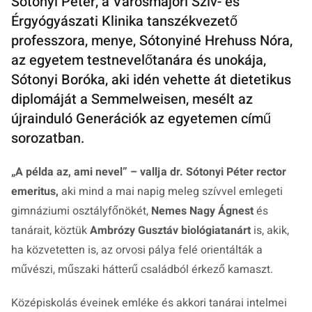
Sótonyi Péter, a Városmajori Szív- és
Érgyógyászati Klinika tanszékvezető
professzora, menye, Sótonyiné Hrehuss Nóra,
az egyetem testnevelőtanára és unokája,
Sótonyi Boróka, aki idén vehette át dietetikus
diplomáját a Semmelweisen, mesélt az
újrainduló Generációk az egyetemen című
sorozatban.
„A példa az, ami nevel” – vallja dr. Sótonyi Péter rector
emeritus,
aki mind a mai napig meleg szívvel emlegeti
gimnáziumi osztályfőnökét,
Nemes Nagy Ágnest
és
tanárait, köztük
Ambrózy Gusztáv biológiatanárt
is, akik,
ha közvetetten is, az orvosi pálya felé orientálták a
művészi, műszaki hátterű családból érkező kamaszt.
Középiskolás éveinek emléke és akkori tanárai intelmei