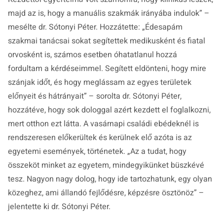
majd az is, hogy a manuális szakmák irányába indulok” –
mesélte dr. Sótonyi Péter. Hozzátette: „Édesapám
szakmai tanácsai sokat segítettek medikusként és fiatal
orvosként is, számos esetben óhatatlanul hozzá
fordultam a kérdéseimmel. Segített eldönteni, hogy mire
szánjak időt, és hogy meglássam az egyes területek
előnyeit és hátrányait” – sorolta dr. Sótonyi Péter,
hozzátéve, hogy sok dologgal azért kezdett el foglalkozni,
mert otthon ezt látta. A vasárnapi családi ebédeknél is
rendszeresen előkerültek és kerülnek elő azóta is az
egyetemi események, történetek. „Az a tudat, hogy
összeköt minket az egyetem, mindegyikünket büszkévé
tesz. Nagyon nagy dolog, hogy ide tartozhatunk, egy olyan
közeghez, ami állandó fejlődésre, képzésre ösztönöz”
–
jelentette ki dr. Sótonyi Péter.