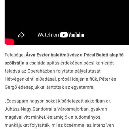
Felesége,
Árva Eszter balettművész a Pécsi Balett alapító
szólistája
a családalapítás érdekében pécsi karrierjét
feladva az Operaházban folytatta pályafutását.
Hétvégenkénti előadásai, próbái idején a fiúk, Péter és
Gergő édesapjukkal tartottak az egyetemre.
„Édesapám nagyon sokat kísérletezett akkoriban dr.
Juhász-Nagy Sándorral a Városmajorban, gyakran
magával vitt minket, és amíg ők a tudományos
munkájukat folytatták, mi az öcsémmel az intenzíven