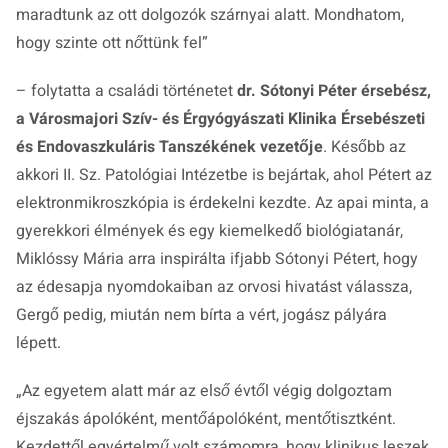
maradtunk az ott dolgozók szárnyai alatt. Mondhatom,
hogy szinte ott nőttünk fel”
– folytatta a családi történetet
dr. Sótonyi Péter érsebész,
a Városmajori Szív- és Érgyógyászati Klinika Érsebészeti
és Endovaszkuláris Tanszékének vezetője
. Később az
akkori II. Sz. Patológiai Intézetbe is bejártak, ahol Pétert az
elektronmikroszkópia is érdekelni kezdte. Az apai minta, a
gyerekkori élmények és egy kiemelkedő biológiatanár,
Miklóssy Mária arra inspirálta ifjabb Sótonyi Pétert, hogy
az édesapja nyomdokaiban az orvosi hivatást válassza,
Gergő pedig, miután nem bírta a vért, jogász pályára
lépett.
„Az egyetem alatt már az első évtől végig dolgoztam
éjszakás ápolóként, mentőápolóként, mentőtisztként.
Kezdettől egyértelmű volt számomra, hogy klinikus leszek,