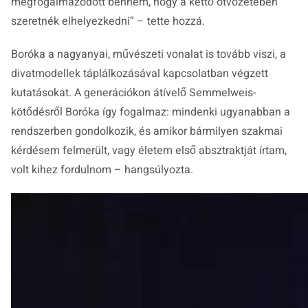
megfogalmazódott bennem, hogy a kettő ötvözetében
szeretnék elhelyezkedni”
– tette hozzá.
Boróka a nagyanyai, művészeti vonalat is tovább viszi, a
divatmodellek táplálkozásával kapcsolatban végzett
kutatásokat. A generációkon átívelő Semmelweis-
kötődésről Boróka így fogalmaz: mindenki ugyanabban a
rendszerben gondolkozik, és amikor bármilyen szakmai
kérdésem felmerült, vagy életem első absztraktját írtam,
volt kihez fordulnom – hangsúlyozta.