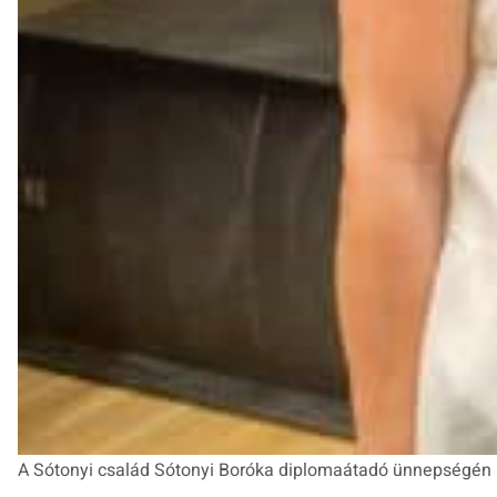
A Sótonyi család Sótonyi Boróka diplomaátadó ünnepségén