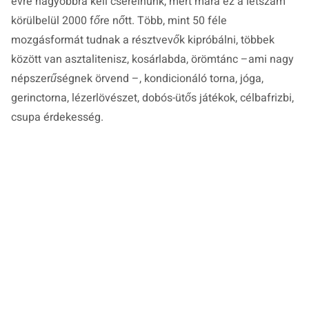
évre nagyobbra kell cserélnünk, mert mára ez a létszám
körülbelül 2000 főre nőtt. Több, mint 50 féle
mozgásformát tudnak a résztvevők kipróbálni, többek
között van asztalitenisz, kosárlabda, örömtánc –ami nagy
népszerűségnek örvend –, kondicionáló torna, jóga,
gerinctorna, lézerlövészet, dobós-ütős játékok, célbafrizbi,
csupa érdekesség.