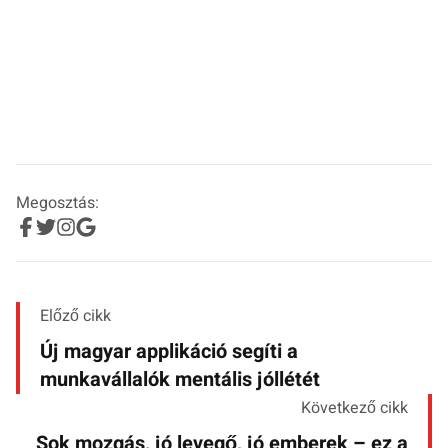
Megosztás:
Előző cikk
Új magyar applikáció segíti a
munkavállalók mentális jóllétét
Következő cikk
Sok mozgás, jó levegő, jó emberek – ez a