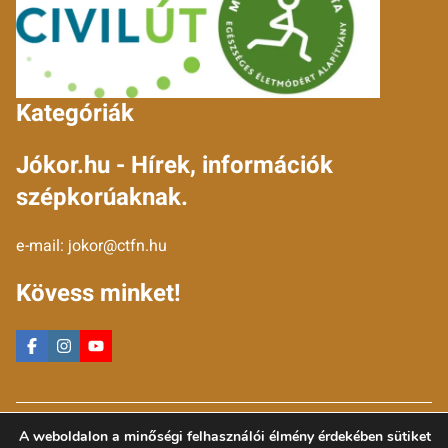
Kategóriák
Jókor.hu - Hírek, információk
szépkorúaknak.
e-mail:
jokor@ctfn.hu
Kövess minket!
Copyright © 2024 jokor.hu. Minden jog fenntartva.
A weboldalon a minőségi felhasználói élmény érdekében sütiket