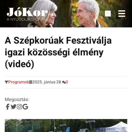
Tudnivalók, érdekességek idősek számára.
Tovább
a
A Szépkorúak Fesztiválja
tartalomra
igazi közösségi élmény
(videó)
Programok
2025. június 28.
0
Megosztás: