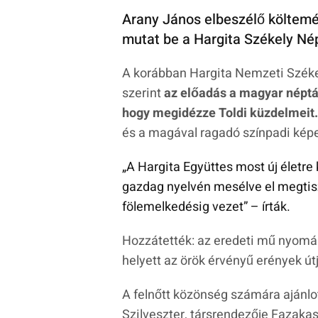
Arany János elbeszélő költemé
mutat be a Hargita Székely N
A korábban Hargita Nemzeti Székel
szerint
az előadás a magyar néptá
hogy megidézze Toldi küzdelmeit.
és a magával ragadó színpadi kép
„A Hargita Együttes most új életre 
gazdag nyelvén mesélve el megtis
fölemelkedésig vezet
” – írták.
Hozzátették: az eredeti mű nyomán
helyett az örök érvényű erények útj
A felnőtt közönség számára ajánl
Szilveszter, társrendezője Fazakas