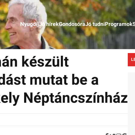
Nyugdíj
Jó hírek
Gondosóra
Jó tudni
Programok
án készült
L
dást mutat be a
kely Néptáncszínház