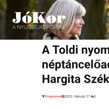
Tudnivalók, érdekességek idősek számára.
Tovább
a
A Toldi nyom
tartalomra
néptáncelőa
Hargita Szé
Programok
2025. február 27.
0