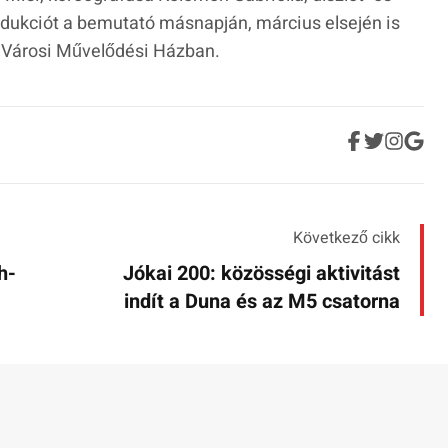
odukciót a bemutató másnapján, március elsején is
i Városi Művelődési Házban.
Következő cikk
h-
Jókai 200: közösségi aktivitást
indít a Duna és az M5 csatorna