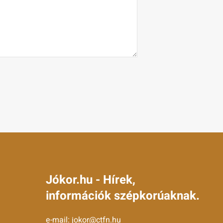
Jókor.hu - Hírek,
információk szépkorúaknak.
e-mail:
jokor@ctfn.hu