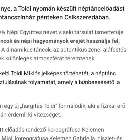
nye, a Toldi nyomán készült néptáncelőadást
éptáncszínház pénteken Csíkszeredában.
y Népi Együttes nevet viselő társulat ismertetője
ncok és népi hagyományok erejét használja fel,
A dinamikus táncok, az autentikus zenei aláfestés
ek különleges atmoszférát teremtenek.
kelti Toldi Miklós jelképes történetét, a néptánc
ztulásának folyamatát, amely a bűnbeesésétől a
 egy új „
hargitás Toldi”
formálódik, aki a fizikai erő
án érdemli ki vitézségét.
ott előadás rendező-koreográfusa Kelemen
 Misi, koreográfusa Kelemen Gabriella, díszlet- és