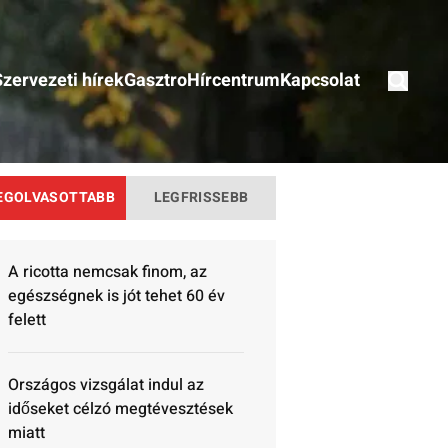
Szervezeti hírek
Gasztro
Hírcentrum
Kapcsolat
EGOLVASOTTABB
LEGFRISSEBB
A ricotta nemcsak finom, az
egészségnek is jót tehet 60 év
felett
Országos vizsgálat indul az
időseket célzó megtévesztések
miatt