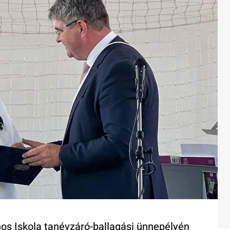
nos Iskola tanévzáró-ballagási ünnepélyén