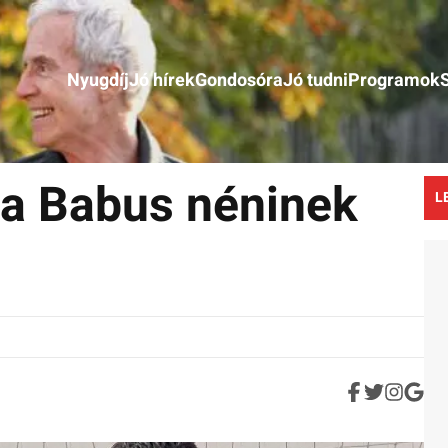
Nyugdíj
Jó hírek
Gondosóra
Jó tudni
Programok
a Babus néninek
L