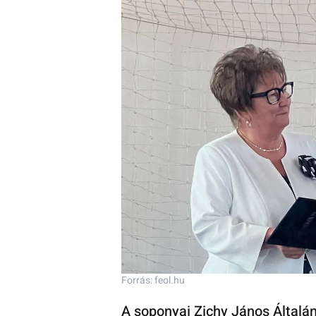
Forrás: feol.hu
A soponyai Zichy János Általá