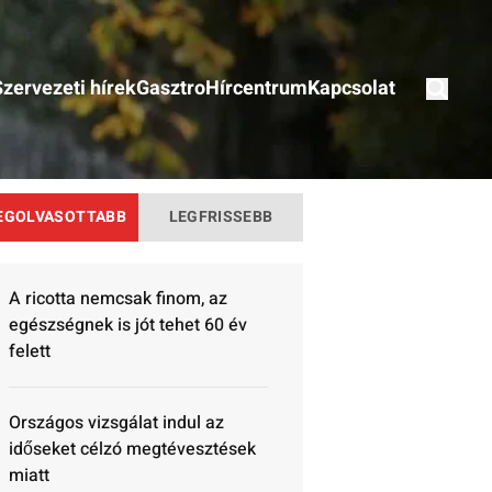
Szervezeti hírek
Gasztro
Hírcentrum
Kapcsolat
EGOLVASOTTABB
LEGFRISSEBB
A ricotta nemcsak finom, az
egészségnek is jót tehet 60 év
felett
Országos vizsgálat indul az
időseket célzó megtévesztések
miatt