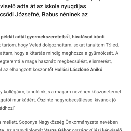
iselő adta át az iskola nyugdíjas
ecsődi Józsefné, Babus néninek az
t
példát adtál gyermekszeretetből, hivatásod iránti
k tartom, hogy Veled dolgozhattam, sokat tanultam Tőled.
hattam, hogy a kitartás mindig meghozza a gyümölcsét. A
megteremti a maga hasznát: megbecsülést, elismerést,
al az elhangzott köszöntőt
Hollósi Lászlóné Anikó
y kollégáim, tanulóink, s a magam nevében köszönetemet
azgatói munkádért. Őszinte nagyrabecsüléssel kívánok jó
mádhoz!
”
ja mellett, Soponya Nagyközség Önkormányzata nevében
te. Az aranydiplomát
Varga Gábor
országgyűlési képviselő