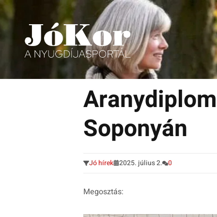
Tudnivalók, érdekességek idősek számára.
Tovább
a
Aranydiplom
tartalomra
Soponyán
Jó hírek
2025. július 2.
0
Megosztás: