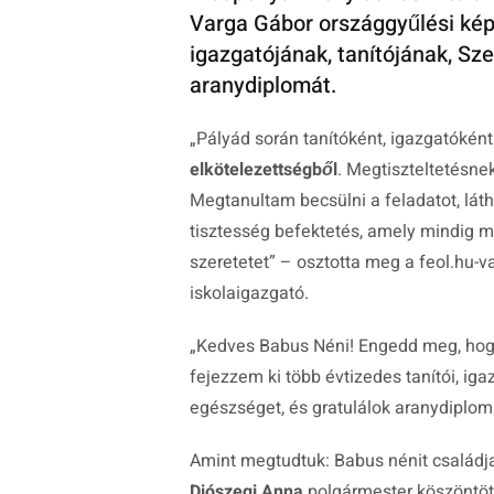
Varga Gábor országgyűlési képv
igazgatójának, tanítójának, Sz
aranydiplomát.
„
Pályád során tanítóként, igazgatókén
elkötelezettségből
. Megtiszteltetésne
Megtanultam becsülni a feladatot, lát
tisztesség befektetés, amely mindig 
szeretetet
” – osztotta meg a feol.hu-v
iskolaigazgató.
„
Kedves Babus Néni! Engedd meg, hog
fejezzem ki több évtizedes tanítói, ig
egészséget, és gratulálok aranydiplo
Amint megtudtuk: Babus nénit család
Diószegi Anna
polgármester köszöntöt