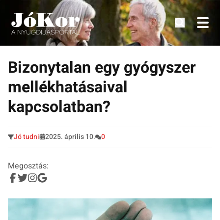
Tudnivalók, érdekességek idősek számára.
Tovább
a
Bizonytalan egy gyógyszer
tartalomra
mellékhatásaival
kapcsolatban?
Jó tudni
2025. április 10.
0
Megosztás: