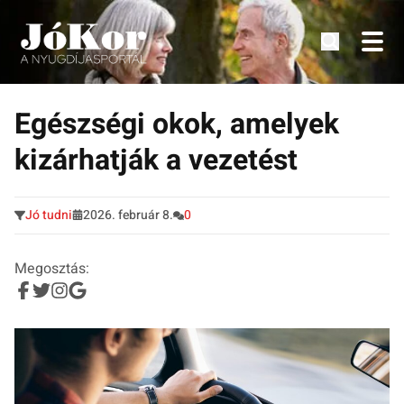
Tudnivalók, érdekességek idősek számára.
Tovább
a
Egészségi okok, amelyek
tartalomra
kizárhatják a vezetést
Jó tudni
2026. február 8.
0
Megosztás: