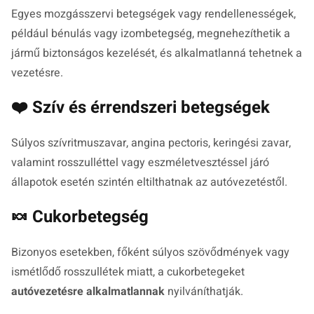
Egyes mozgásszervi betegségek vagy rendellenességek,
például bénulás vagy izombetegség, megnehezíthetik a
jármű biztonságos kezelését, és alkalmatlanná tehetnek a
vezetésre.
❤️ Szív és érrendszeri betegségek
Súlyos szívritmuszavar, angina pectoris, keringési zavar,
valamint rosszulléttel vagy eszméletvesztéssel járó
állapotok esetén szintén eltilthatnak az autóvezetéstől.
🍬 Cukorbetegség
Bizonyos esetekben, főként súlyos szövődmények vagy
ismétlődő rosszullétek miatt, a cukorbetegeket
autóvezetésre alkalmatlannak
nyilváníthatják.