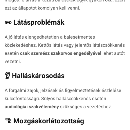
ezt az állapotot komolyan kell venni.
👀 Látásproblémák
A jó látás elengedhetetlen a balesetmentes
közlekedéshez. Kettős látás vagy jelentős látáscsökkenés
esetén
csak szemész szakorvos engedélyével
lehet autót
vezetni.
👂 Halláskárosodás
A forgalmi zajok, jelzések és figyelmeztetések észlelése
kulcsfontosságú. Súlyos halláscsökkenés esetén
audiológiai szakvélemény
szükséges a vezetéshez.
🦿 Mozgáskorlátozottság