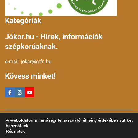
Kategóriák
Jókor.hu - Hírek, információk
szépkorúaknak.
e-mail:
jokor@ctfn.hu
Kövess minket!
Copyright © 2024 jokor.hu. Minden jog fenntartva.
A weboldalon a minőségi felhasználói élmény érdekében sütiket
Általános Szerződési Feltételek
használunk.
Adatkezelési Nyilatkozat
Részletek
Moderálási elvek