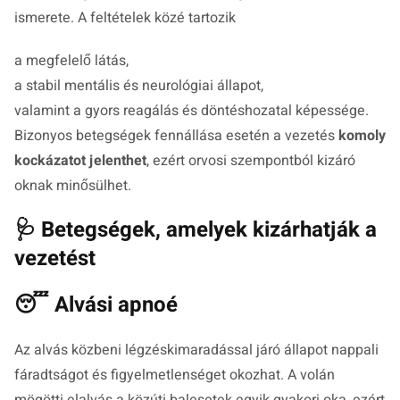
ismerete. A feltételek közé tartozik
a megfelelő látás,
a stabil mentális és neurológiai állapot,
valamint a gyors reagálás és döntéshozatal képessége.
Bizonyos betegségek fennállása esetén a vezetés
komoly
kockázatot jelenthet
, ezért orvosi szempontból kizáró
oknak minősülhet.
🩺 Betegségek, amelyek kizárhatják a
vezetést
😴 Alvási apnoé
Az alvás közbeni légzéskimaradással járó állapot nappali
fáradtságot és figyelmetlenséget okozhat. A volán
mögötti elalvás a közúti balesetek egyik gyakori oka, ezért