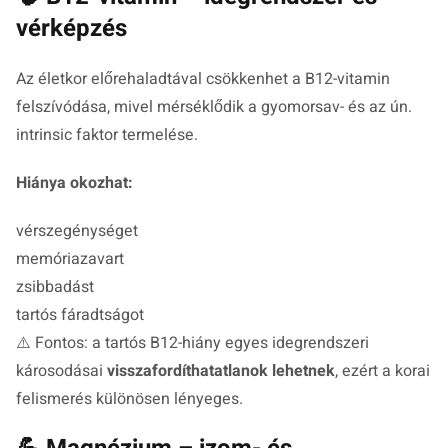
vérképzés
Az életkor előrehaladtával csökkenhet a B12-vitamin
felszívódása, mivel mérséklődik a gyomorsav- és az ún.
intrinsic faktor termelése.
Hiánya okozhat:
vérszegénységet
memóriazavart
zsibbadást
tartós fáradtságot
⚠️ Fontos: a tartós B12-hiány egyes idegrendszeri
károsodásai
visszafordíthatatlanok lehetnek
, ezért a korai
felismerés különösen lényeges.