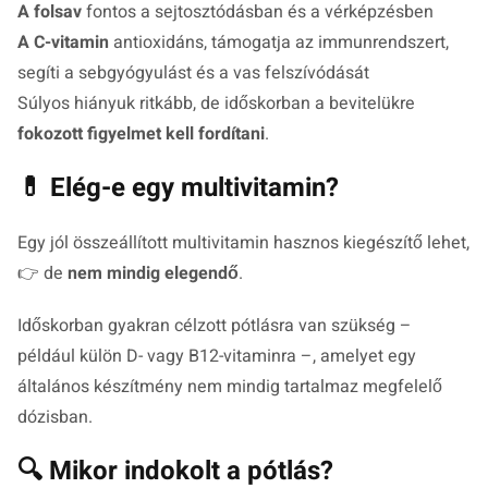
A folsav
fontos a sejtosztódásban és a vérképzésben
A C-vitamin
antioxidáns, támogatja az immunrendszert,
segíti a sebgyógyulást és a vas felszívódását
Súlyos hiányuk ritkább, de időskorban a bevitelükre
fokozott figyelmet kell fordítani
.
💊 Elég-e egy multivitamin?
Egy jól összeállított multivitamin hasznos kiegészítő lehet,
👉 de
nem mindig elegendő
.
Időskorban gyakran célzott pótlásra van szükség –
például külön D- vagy B12-vitaminra –, amelyet egy
általános készítmény nem mindig tartalmaz megfelelő
dózisban.
🔍 Mikor indokolt a pótlás?