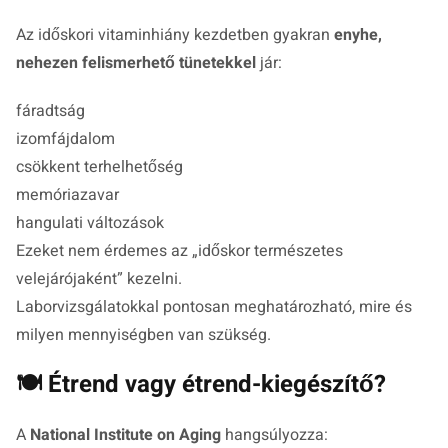
Az időskori vitaminhiány kezdetben gyakran
enyhe,
nehezen felismerhető tünetekkel
jár:
fáradtság
izomfájdalom
csökkent terhelhetőség
memóriazavar
hangulati változások
Ezeket nem érdemes az „időskor természetes
velejárójaként” kezelni.
Laborvizsgálatokkal pontosan meghatározható, mire és
milyen mennyiségben van szükség.
🍽️ Étrend vagy étrend-kiegészítő?
A
National Institute on Aging
hangsúlyozza: