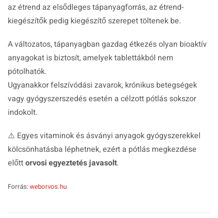
az étrend az elsődleges tápanyagforrás, az étrend-
kiegészítők pedig kiegészítő szerepet töltenek be.
A változatos, tápanyagban gazdag étkezés olyan bioaktív
anyagokat is biztosít, amelyek tablettákból nem
pótolhatók.
Ugyanakkor felszívódási zavarok, krónikus betegségek
vagy gyógyszerszedés esetén a célzott pótlás sokszor
indokolt.
⚠️ Egyes vitaminok és ásványi anyagok gyógyszerekkel
kölcsönhatásba léphetnek, ezért a pótlás megkezdése
előtt
orvosi egyeztetés javasolt
.
Forrás:
weborvos.hu