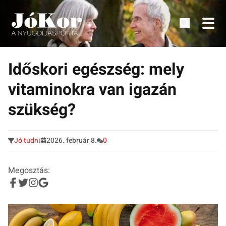
Tudnivalók, érdekességek idősek számára.
Tovább
a
Időskori egészség: mely
tartalomra
vitaminokra van igazán
szükség?
Jó tudni
2026. február 8.
0
Megosztás: