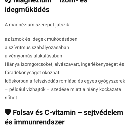
💪 Magnézium – izom- és
idegműködés
A magnézium szerepet játszik:
az izmok és idegek működésében
a szívritmus szabályozásában
a vérnyomás alakulásában
Hiánya izomgörcsöket, alvászavart, ingerlékenységet és
fáradékonyságot okozhat.
Időskorban a felszívódás romlása és egyes gyógyszerek
– például vízhajtók – szedése miatt a hiány kockázata
nőhet.
🛡️ Folsav és C-vitamin – sejtvédelem
és immunrendszer