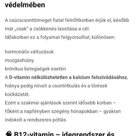
védelmében
A csúcscsonttömeget fiatal felnőttkorban érjük el, később
már „csak” a csökkenés lassítása a cél.
Időskorban ez a folyamat felgyorsulhat, különösen:
hormonális változások
mozgáshiány
krónikus betegségek esetén
A
D-vitamin nélkülözhetetlen a kalcium felszívódásához
,
hiánya pedig növeli a csontritkulás és a törések
kockázatát.
Ezért a szakmai ajánlások szerint idősebb korban –
főként a napfényben szegény hónapokban – gyakran
indokolt a rendszeres pótlás.
🧠 B12-vitamin – idegrendszer és