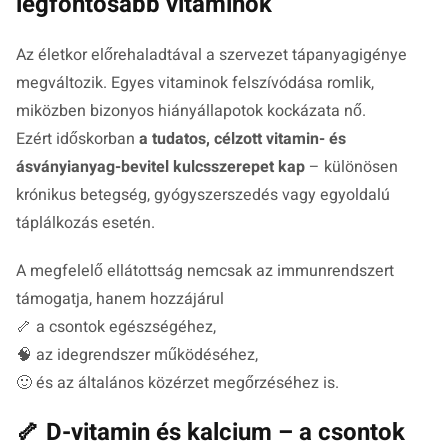
legfontosabb vitaminok
Az életkor előrehaladtával a szervezet tápanyagigénye
megváltozik. Egyes vitaminok felszívódása romlik,
miközben bizonyos hiányállapotok kockázata nő.
Ezért időskorban
a tudatos, célzott vitamin- és
ásványianyag-bevitel kulcsszerepet kap
– különösen
krónikus betegség, gyógyszerszedés vagy egyoldalú
táplálkozás esetén.
A megfelelő ellátottság nemcsak az immunrendszert
támogatja, hanem hozzájárul
🦴 a csontok egészségéhez,
🧠 az idegrendszer működéséhez,
🙂 és az általános közérzet megőrzéséhez is.
🦴 D-vitamin és kalcium – a csontok