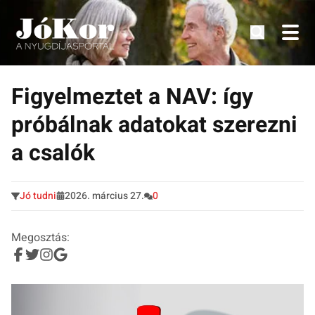
Tudnivalók, érdekességek idősek számára.
Tovább
a
Figyelmeztet a NAV: így
tartalomra
próbálnak adatokat szerezni
a csalók
Jó tudni
2026. március 27.
0
Megosztás: