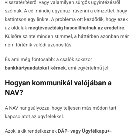
visszatérítésről vagy valamilyen sürgős ügyintézésről
szólnak. A cél mindig ugyanaz: rávenni a címzettet, hogy
kattintson egy linkre. A probléma ott kezdődik, hogy ezek
az oldalak
megtévesztésig hasonlíthatnak az eredetire
.
Külsőre szinte minden stimmel, a háttérben azonban már
nem történik valódi azonosítás.
És ami még fontosabb: a csalók sokszor
bankkártyaadatokat kérnek
, ami egyértelmű jel.
Hogyan kommunikál valójában a
NAV?
A NAV hangsúlyozza, hogy teljesen más módon tart
kapcsolatot az ügyfelekkel.
Azok, akik rendelkeznek
DÁP- vagy Ügyfélkapu+-