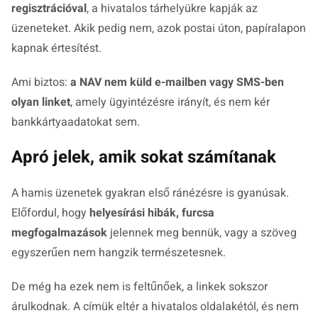
regisztrációval
, a hivatalos tárhelyükre kapják az
üzeneteket. Akik pedig nem, azok postai úton, papíralapon
kapnak értesítést.
Ami biztos:
a NAV nem küld e-mailben vagy SMS-ben
olyan linket
, amely ügyintézésre irányít, és nem kér
bankkártyaadatokat sem.
Apró jelek, amik sokat számítanak
A hamis üzenetek gyakran első ránézésre is gyanúsak.
Előfordul, hogy
helyesírási hibák, furcsa
megfogalmazások
jelennek meg bennük, vagy a szöveg
egyszerűen nem hangzik természetesnek.
De még ha ezek nem is feltűnőek, a linkek sokszor
árulkodnak. A címük eltér a hivatalos oldalakétól, és nem