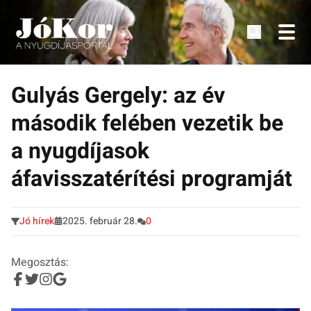
Tudnivalók, érdekességek idősek számára.
Tovább
a
Gulyás Gergely: az év
tartalomra
második felében vezetik be
a nyugdíjasok
áfavisszatérítési programját
Jó hírek
2025. február 28.
0
Megosztás: