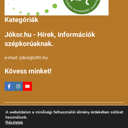
Kategóriák
Jókor.hu - Hírek, információk
szépkorúaknak.
e-mail:
jokor@ctfn.hu
Kövess minket!
Copyright © 2024 jokor.hu. Minden jog fenntartva.
A weboldalon a minőségi felhasználói élmény érdekében sütiket
Általános Szerződési Feltételek
használunk.
Adatkezelési Nyilatkozat
Részletek