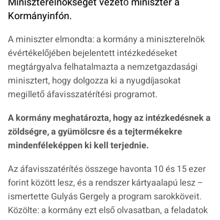
Miniszterelnökséget vezető miniszter a
Kormányinfón.
A miniszter elmondta: a kormány a miniszterelnök
évértékelőjében bejelentett intézkedéseket
megtárgyalva felhatalmazta a nemzetgazdasági
minisztert, hogy dolgozza ki a nyugdíjasokat
megillető áfavisszatérítési programot.
A kormány meghatározta, hogy az intézkedésnek a
zöldségre, a gyümölcsre és a tejtermékekre
mindenféleképpen ki kell terjednie.
Az áfavisszatérítés összege havonta 10 és 15 ezer
forint között lesz, és a rendszer kártyaalapú lesz –
ismertette Gulyás Gergely a program sarokköveit.
Közölte: a kormány ezt első olvasatban, a feladatok