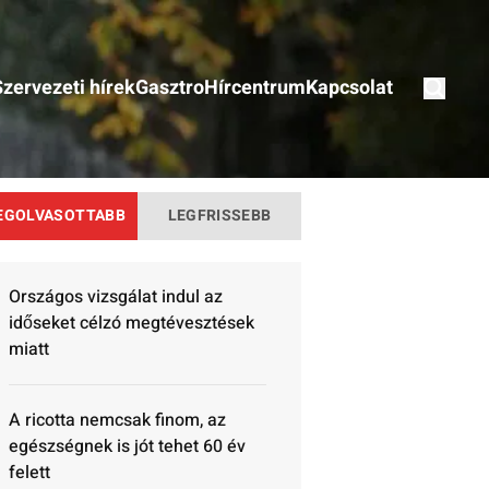
Szervezeti hírek
Gasztro
Hírcentrum
Kapcsolat
EGOLVASOTTABB
LEGFRISSEBB
Országos vizsgálat indul az
időseket célzó megtévesztések
miatt
A ricotta nemcsak finom, az
egészségnek is jót tehet 60 év
felett