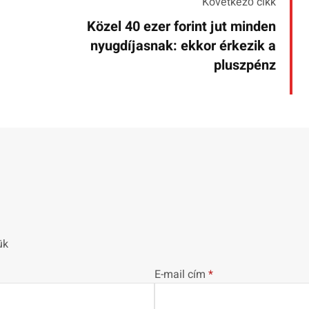
Következő cikk
Közel 40 ezer forint jut minden
nyugdíjasnak: ekkor érkezik a
pluszpénz
ük
E-mail cím
*