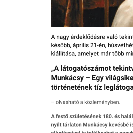
A nagy érdeklődésre való tekin
később, április 21-én, húsvét
kiállítása, amelyet már több mi
„A látogatószámot tekint
Munkácsy – Egy világsike
történetének tíz leglátog
– olvasható a közleményben.
A festő születésének 180. és hal
nyílt tárlaton Munkácsy kevésbé i