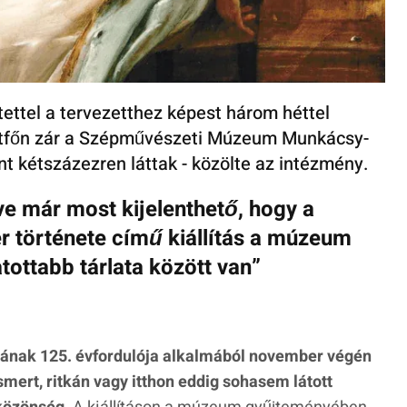
tettel a tervezetthez képest három héttel
hétfőn zár a Szépművészeti Múzeum Munkácsy-
nt kétszázezren láttak - közölte az intézmény.
ve már most kijelenthető, hogy a
r története című kiállítás a múzeum
atottabb tárlata között van”
álának 125. évfordulója alkalmából november végén
smert, ritkán vagy itthon eddig sohasem látott