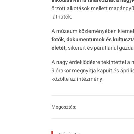
alkotásaival is találkozhat a nag
őrzött alkotások mellett magángyűj
láthatók.
A múzeum közleményében kiemel
fotók, dokumentumok és kultusztá
életét,
sikereit és páratlanul gazd
A nagy érdeklődésre tekintettel 
9 órakor megnyitja kapuit és áprili
közölte az intézmény.
Megosztás: