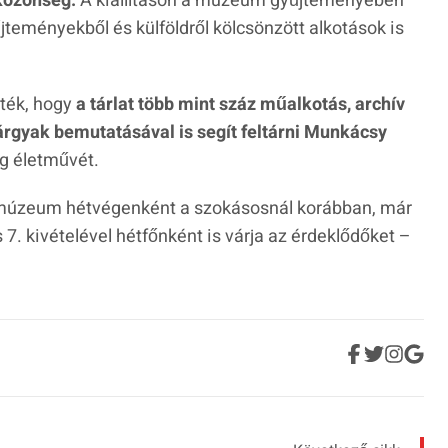
yközönség.
A kiállításon a múzeum gyűjteményében
teményekből és külföldről kölcsönzött alkotások is
ték, hogy
a tárlat több mint száz műalkotás, archív
rgyak bemutatásával is segít feltárni Munkácsy
ag életművét.
a múzeum hétvégenként a szokásosnál korábban, már
s 7. kivételével hétfőnként is várja az érdeklődőket –