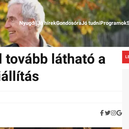
Nyugdíj
Jó hírek
Gondosóra
Jó tudni
Programok
 tovább látható a
L
llítás