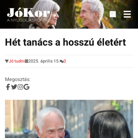
Tudnivalók, érdekességek idősek számára.
Tovább
a
Hét tanács a hosszú életért
tartalomra
Jó tudni
2025. április 15.
0
Megosztás: