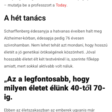
– mutatja be a professzort a
Today
.
A hét tanács
Scharffenberg édesanyja a hatvanas éveiben halt meg
Alzheimer-kórban, édesapja pedig 76 évesen
szívrohamban. Nem lehet tehát azt mondani, hogy hosszú
életét a jó genetikai örökségének köszönheti. Jóval
hosszabb életet élt két testvérénél is, szerinte főképp
amiatt, mert sokkal aktívabb volt náluk.
„
Az a legfontosabb, hogy
milyen életet élünk 40-től 70-
ig.
E
bben az életszakaszban az emberek ugyanis már