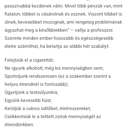
passzívabbá kezdenek válni. Mivel több pénzük van, mint
fiatalon, többet is vásárolnak és esznek. Viszont többet is
ülnek, kevesebbet mozognak, ami rengeteg problémának
ágyazhat meg a későbbiekben”
– vallja a professzor.
Szerinte minden ember hosszabb és egészségesebb
életre számíthat, ha betartja az alábbi hét szabályt:
Felejtsük el a cigarettát;
Ne igyunk alkoholt, még kis mennyiségben sem;
Sportoljunk rendszeresen (ez a szakember szerint a
helyes étrendnél is fontosabb);
Ügyeljünk a testsúlyunkra;
Együnk kevesebb húst;
Kerüljük a cukros üdítőket, élelmiszereket;
Csökkentsük le a telített zsírok mennyiségét az
étrendünkben.