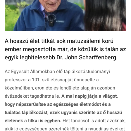
A hosszú élet titkát sok matuzsálemi korú
ember megosztotta már, de közülük is talán az
egyik leghitelesebb Dr. John Scharffenberg.
Az Egyesült Államokban élő táplálkozástudományi
professzor a 101. születésnapját ünnepelte a
közelmúltban, erőnléte és lendülete alapján azonban
évtizedeket tagadhatna le.
A mai napig járja a világot,
hogy népszerűsítse az egészséges életmódot és a
tudatos táplálkozást, ezek ugyanis szerinte az ő hosszú
életének a titkai is egyben.
Hét tanácsot is adott azoknak,
akik jó egészségben szeretnék tölteni a nyugdíjas éveiket