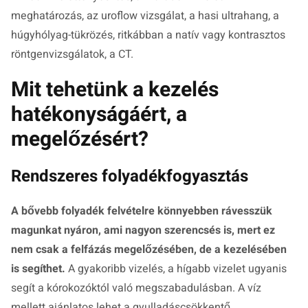
meghatározás, az uroflow vizsgálat, a hasi ultrahang, a
húgyhólyag-tükrözés, ritkábban a natív vagy kontrasztos
röntgenvizsgálatok, a CT.
Mit tehetünk a kezelés
hatékonyságáért, a
megelőzésért?
Rendszeres folyadékfogyasztás
A bővebb folyadék felvételre könnyebben rávesszük
magunkat nyáron, ami nagyon szerencsés is, mert ez
nem csak a felfázás megelőzésében, de a kezelésében
is segíthet.
A gyakoribb vizelés, a hígabb vizelet ugyanis
segít a kórokozóktól való megszabadulásban. A víz
mellett ajánlatos lehet a gyulladáscsökkentő