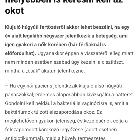
okot
Kiújuló húgyúti fertőzésről akkor lehet beszélni, ha egy
év alatt legalább négyszer jelentkezik a betegség, ami
igen gyakori a nők körében (bár férfiaknál is
előfordulhat).
Ugyanakkor éppen a visszatérő jelleg miatt
nem minden esetben szabad úgy kezelni a cisztitiszt,
mintha a „csak” akutan jelentkezne.
– Ha egy női páciens jelentkezik kiújuló alsó húgyúti
panaszokkal, érdemes alaposabban kivizsgálni a hátteret.
Gondolni kell például a bakteriális vaginózisra is, amit a
baktériumok túlzott elszaporodása okoz. Ez
meglehetősen gyakori jelenség, és kezelésének célja a
felszaporodott kórokozó legyőzése (adott esetben
antibiotikummal), majd a hüvely természetes