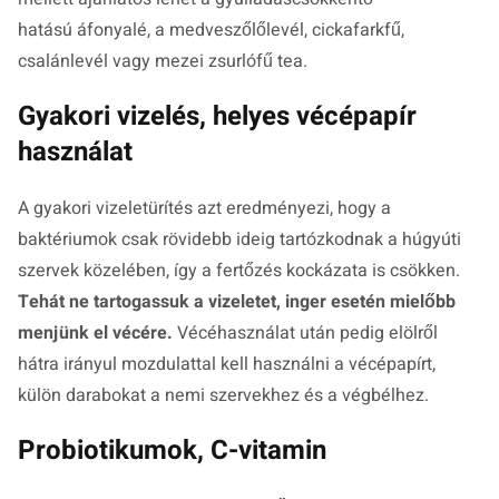
hatású áfonyalé, a medveszőlőlevél, cickafarkfű,
csalánlevél vagy mezei zsurlófű tea.
Gyakori vizelés, helyes vécépapír
használat
A gyakori vizeletürítés azt eredményezi, hogy a
baktériumok csak rövidebb ideig tartózkodnak a húgyúti
szervek közelében, így a fertőzés kockázata is csökken.
Tehát ne tartogassuk a vizeletet, inger esetén mielőbb
menjünk el vécére.
Vécéhasználat után pedig elölről
hátra irányul mozdulattal kell használni a vécépapírt,
külön darabokat a nemi szervekhez és a végbélhez.
Probiotikumok, C-vitamin