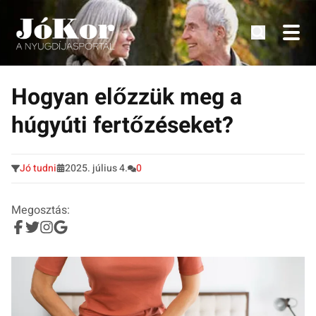
Tudnivalók, érdekességek idősek számára.
Tovább
a
Hogyan előzzük meg a
tartalomra
húgyúti fertőzéseket?
Jó tudni
2025. július 4.
0
Megosztás: