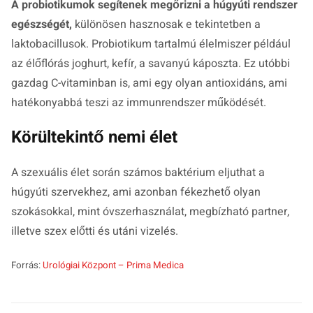
A probiotikumok segítenek megőrizni a húgyúti rendszer
egészségét,
különösen hasznosak e tekintetben a
laktobacillusok. Probiotikum tartalmú élelmiszer például
az élőflórás joghurt, kefír, a savanyú káposzta. Ez utóbbi
gazdag C-vitaminban is, ami egy olyan antioxidáns, ami
hatékonyabbá teszi az immunrendszer működését.
Körültekintő nemi élet
A szexuális élet során számos baktérium eljuthat a
húgyúti szervekhez, ami azonban fékezhető olyan
szokásokkal, mint óvszerhasználat, megbízható partner,
illetve szex előtti és utáni vizelés.
Forrás:
Urológiai Központ – Prima Medica