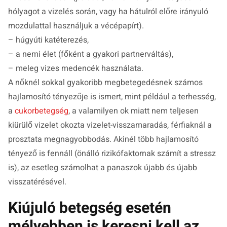
hólyagot a vizelés során, vagy ha hátulról előre irányuló
mozdulattal használjuk a vécépapírt).
– húgyúti katéterezés,
– a nemi élet (főként a gyakori partnerváltás),
– meleg vizes medencék használata.
A nőknél sokkal gyakoribb megbetegedésnek számos
hajlamosító tényezője is ismert, mint például a terhesség,
a
cukorbetegség
, a valamilyen ok miatt nem teljesen
kiürülő vizelet okozta vizelet-visszamaradás, férfiaknál a
prosztata megnagyobbodás. Akinél több hajlamosító
tényező is fennáll (önálló rizikófaktornak számít a stressz
is), az esetleg számolhat a panaszok újabb és újabb
visszatérésével.
Kiújuló betegség esetén
mélyebben is keresni kell az