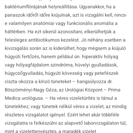
baktériumflórájának helyreállítása. Ugyanakkor, ha a
panaszok időről időre kiújulnak, azt is vizsgálni kell, nincs-
e valamilyen anatómiai vagy funkcionális anomália a
háttérben. Ha ezt sikerül azonosítani, elkerülhetjük a
felesleges antibiotikumos kezelést. Jó néhány esetben a
kivizsgálás során az is kiderülhet, hogy mégsem a kiújuló
húgyúti fertőzés, hanem például ún. hiperaktív hólyag
vagy hólyagfájdalom szindróma, hüvelyi gyulladások,
húgycsőgyulladás, húgyúti kövesség vagy petefészek
ciszta okozza a kínzó tüneteket
– hangsúlyozza dr.
Böszörményi-Nagy Géza, az Urológiai Központ – Prima
Medica urológusa. –
Ha véres vizeletürítés is társul a
tünetekhez, vagy tünetek nélkül véres a vizelet, az mindig
részletes vizsgálatot igényel. Ezért lehet akár többféle
vizsgálatra is felkészülni az alapvető laborvizsgálaton túl,
mint a vizelettenyésztés, a maradék vizelet