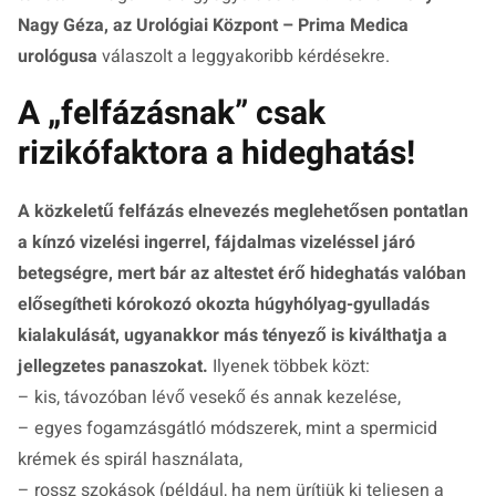
Nagy Géza, az Urológiai Központ – Prima Medica
urológusa
válaszolt a leggyakoribb kérdésekre.
A „felfázásnak” csak
rizikófaktora a hideghatás!
A közkeletű felfázás elnevezés meglehetősen pontatlan
a kínzó vizelési ingerrel, fájdalmas vizeléssel járó
betegségre, mert bár az altestet érő hideghatás valóban
elősegítheti kórokozó okozta húgyhólyag-gyulladás
kialakulását, ugyanakkor más tényező is kiválthatja a
jellegzetes panaszokat.
Ilyenek többek közt:
– kis, távozóban lévő vesekő és annak kezelése,
– egyes fogamzásgátló módszerek, mint a spermicid
krémek és spirál használata,
– rossz szokások (például, ha nem ürítjük ki teljesen a