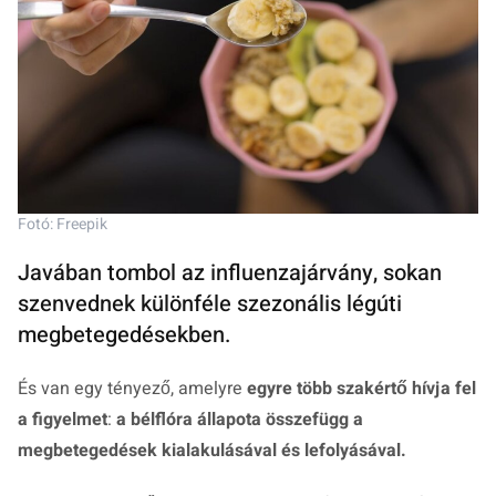
Fotó: Freepik
Javában tombol az influenzajárvány, sokan
szenvednek különféle szezonális légúti
megbetegedésekben.
És van egy tényező, amelyre
egyre több szakértő hívja fel
a figyelmet
:
a bélflóra állapota összefügg a
megbetegedések kialakulásával és lefolyásával.