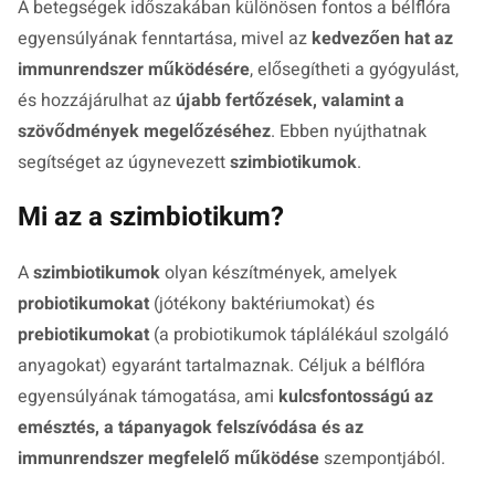
A betegségek időszakában különösen fontos a bélflóra
egyensúlyának fenntartása, mivel az
kedvezően hat az
immunrendszer működésére
, elősegítheti a gyógyulást,
és hozzájárulhat az
újabb fertőzések, valamint a
szövődmények megelőzéséhez
. Ebben nyújthatnak
segítséget az úgynevezett
szimbiotikumok
.
Mi az a szimbiotikum?
A
szimbiotikumok
olyan készítmények, amelyek
probiotikumokat
(jótékony baktériumokat) és
prebiotikumokat
(a probiotikumok táplálékául szolgáló
anyagokat) egyaránt tartalmaznak. Céljuk a bélflóra
egyensúlyának támogatása, ami
kulcsfontosságú az
emésztés, a tápanyagok felszívódása és az
immunrendszer megfelelő működése
szempontjából.