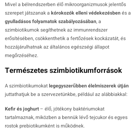
Mivel a bélrendszerben élő mikroorganizmusok jelentős
szerepet játszanak a
kórokozók elleni védekezésben
és a
gyulladásos folyamatok szabályozásában
, a
szimbiotikumok segíthetnek az immunrendszer
erősítésében, csökkenthetik a fertőzések kockázatát, és
hozzájárulhatnak az általános egészségi állapot
megőrzéséhez.
Természetes szimbiotikumforrások
A szimbiotikumokat
legegyszerűbben élelmiszerek útján
juttathatjuk be a szervezetünkbe, például az alábbiakkal:
Kefir és joghurt
– élő, jótékony baktériumokat
tartalmaznak, miközben a bennük lévő tejcukor és egyes
rostok prebiotikumként is működnek.