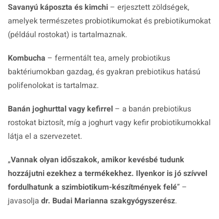
Savanyú káposzta és kimchi
– erjesztett zöldségek,
amelyek természetes probiotikumokat és prebiotikumokat
(például rostokat) is tartalmaznak.
Kombucha
– fermentált tea, amely probiotikus
baktériumokban gazdag, és gyakran prebiotikus hatású
polifenolokat is tartalmaz.
Banán joghurttal vagy kefirrel
– a banán prebiotikus
rostokat biztosít, míg a joghurt vagy kefir probiotikumokkal
látja el a szervezetet.
„
Vannak olyan időszakok, amikor kevésbé tudunk
hozzájutni ezekhez a termékekhez. Ilyenkor is jó szívvel
fordulhatunk a szimbiotikum-készítmények felé
” –
javasolja
dr. Budai Marianna szakgyógyszerész
.