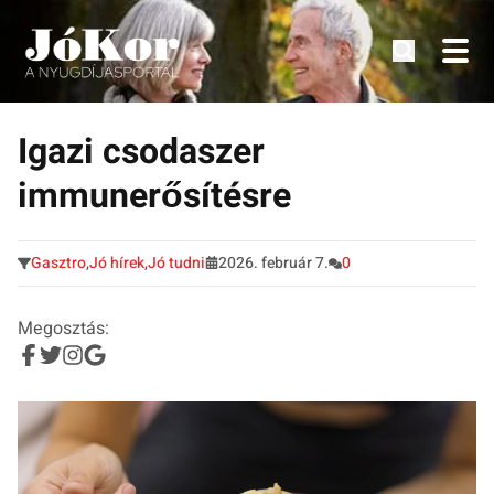
Tudnivalók, érdekességek idősek számára.
Tovább
a
Igazi csodaszer
tartalomra
immunerősítésre
Gasztro
,
Jó hírek
,
Jó tudni
2026. február 7.
0
Megosztás: