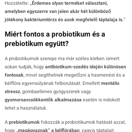
Hozzátette: „
Érdemes olyan terméket választani,
amelyben egyszerre van jelen akár hét különböző
jótékony baktériumtörzs és azok megfelelő táptalaja is.
”
Miért fontos a probiotikum és a
prebiotikum együtt?
A probiotikumok szerepe ma már széles körben ismert:
sokan tudják, hogy
antibiotikum-szedés idején különösen
fontosak
, mivel segíthetnek megelőzni a hasmenést és a
bélflóra egyensúlyának felborulását. Emellett
mentális
stressz
, gombaellenes gyógyszerek vagy
gyomorsavcsökkentők alkalmazása
esetén is indokolt
lehet a használatuk.
A
prebiotikumok
fokozzák a probiotikumok hatását azzal,
hogy
„megágyaznak” a bélflórában
, vagyis táptalajt