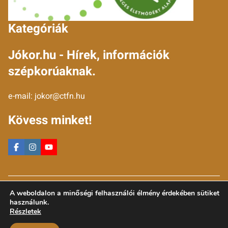
Kategóriák
Jókor.hu - Hírek, információk
szépkorúaknak.
e-mail:
jokor@ctfn.hu
Kövess minket!
Copyright © 2024 jokor.hu. Minden jog fenntartva.
A weboldalon a minőségi felhasználói élmény érdekében sütiket
Általános Szerződési Feltételek
használunk.
Adatkezelési Nyilatkozat
Részletek
Moderálási elvek