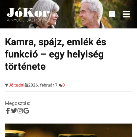
Tudnivalók, érdekességek idősek számára.
Tovább
a
Kamra, spájz, emlék és
tartalomra
funkció – egy helyiség
története
Jó tudni
2026. február 7.
0
Megosztás: