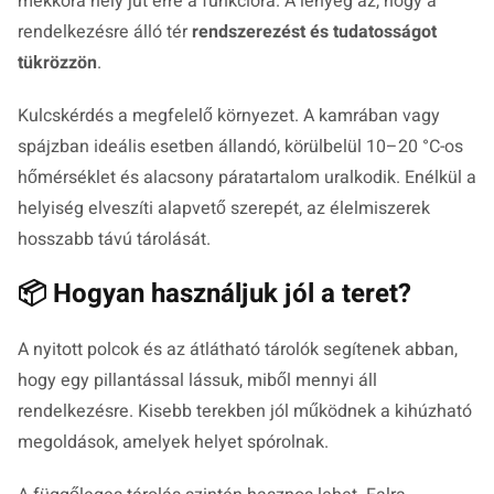
mekkora hely jut erre a funkcióra. A lényeg az, hogy a
rendelkezésre álló tér
rendszerezést és tudatosságot
tükrözzön
.
Kulcskérdés a megfelelő környezet. A kamrában vagy
spájzban ideális esetben állandó, körülbelül 10–20 °C-os
hőmérséklet és alacsony páratartalom uralkodik. Enélkül a
helyiség elveszíti alapvető szerepét, az élelmiszerek
hosszabb távú tárolását.
📦 Hogyan használjuk jól a teret?
A nyitott polcok és az átlátható tárolók segítenek abban,
hogy egy pillantással lássuk, miből mennyi áll
rendelkezésre. Kisebb terekben jól működnek a kihúzható
megoldások, amelyek helyet spórolnak.