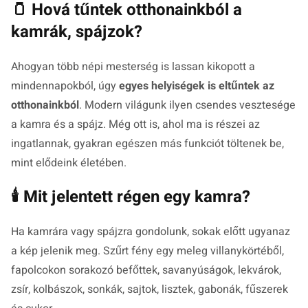
🫙 Hová tűntek otthonainkból a
kamrák, spájzok?
Ahogyan több népi mesterség is lassan kikopott a
mindennapokból, úgy
egyes helyiségek is eltűntek az
otthonainkból
. Modern világunk ilyen csendes vesztesége
a kamra és a spájz. Még ott is, ahol ma is részei az
ingatlannak, gyakran egészen más funkciót töltenek be,
mint elődeink életében.
🕯️ Mit jelentett régen egy kamra?
Ha kamrára vagy spájzra gondolunk, sokak előtt ugyanaz
a kép jelenik meg. Szűrt fény egy meleg villanykörtéből,
fapolcokon sorakozó befőttek, savanyúságok, lekvárok,
zsír, kolbászok, sonkák, sajtok, lisztek, gabonák, fűszerek