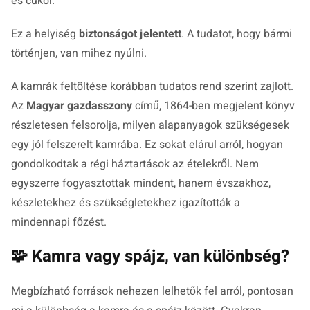
és cukor.
Ez a helyiség
biztonságot jelentett
. A tudatot, hogy bármi
történjen, van mihez nyúlni.
A kamrák feltöltése korábban tudatos rend szerint zajlott.
Az
Magyar gazdasszony
című, 1864-ben megjelent könyv
részletesen felsorolja, milyen alapanyagok szükségesek
egy jól felszerelt kamrába. Ez sokat elárul arról, hogyan
gondolkodtak a régi háztartások az ételekről. Nem
egyszerre fogyasztottak mindent, hanem évszakhoz,
készletekhez és szükségletekhez igazították a
mindennapi főzést.
🧩 Kamra vagy spájz, van különbség?
Megbízható források nehezen lelhetők fel arról, pontosan