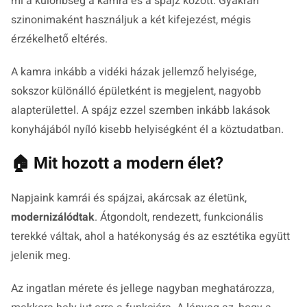
mi a különbség a kamra és a spájz között. Gyakran
szinonimaként használjuk a két kifejezést, mégis
érzékelhető eltérés.
A kamra inkább a vidéki házak jellemző helyisége,
sokszor különálló épületként is megjelent, nagyobb
alapterülettel. A spájz ezzel szemben inkább lakások
konyhájából nyíló kisebb helyiségként él a köztudatban.
🏠 Mit hozott a modern élet?
Napjaink kamrái és spájzai, akárcsak az életünk,
modernizálódtak
. Átgondolt, rendezett, funkcionális
terekké váltak, ahol a hatékonyság és az esztétika együtt
jelenik meg.
Az ingatlan mérete és jellege nagyban meghatározza,