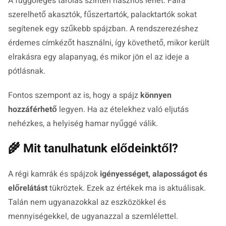
A függőleges tárolás szintén hasznos lehet. Falra
szerelhető akasztók, fűszertartók, palacktartók sokat
segítenek egy szűkebb spájzban. A rendszerezéshez
érdemes címkézőt használni, így követhető, mikor került
elrakásra egy alapanyag, és mikor jön el az ideje a
pótlásnak.
Fontos szempont az is, hogy a spájz
könnyen
hozzáférhető
legyen. Ha az ételekhez való eljutás
nehézkes, a helyiség hamar nyűggé válik.
🌾 Mit tanulhatunk elődeinktől?
A régi kamrák és spájzok
igényességet, alaposságot és
előrelátást
tükröztek. Ezek az értékek ma is aktuálisak.
Talán nem ugyanazokkal az eszközökkel és
mennyiségekkel, de ugyanazzal a szemlélettel.