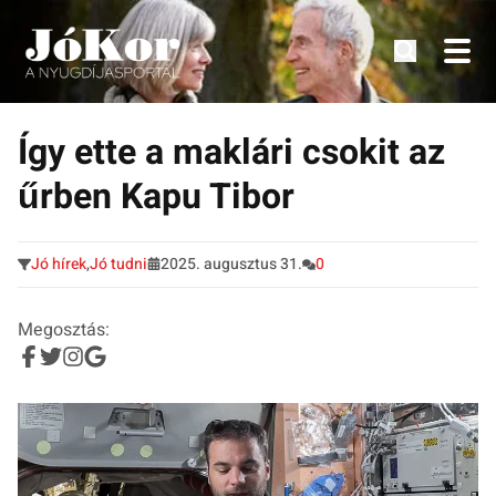
Tudnivalók, érdekességek idősek számára.
Tovább
a
Így ette a maklári csokit az
tartalomra
űrben Kapu Tibor
Jó hírek
,
Jó tudni
2025. augusztus 31.
0
Megosztás: