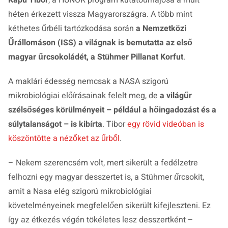
héten érkezett vissza Magyarországra. A több mint
kéthetes űrbéli tartózkodása során
a Nemzetközi
Űrállomáson (ISS) a világnak is bemutatta az első
magyar űrcsokoládét, a Stühmer Pillanat Korfut
.
A maklári édesség nemcsak a NASA szigorú
mikrobiológiai előírásainak felelt meg, de
a világűr
szélsőséges körülményeit – például a hőingadozást és a
súlytalanságot – is kibírta
. Tibor
egy rövid videóban is
köszöntötte a nézőket az űrből
.
–
Nekem szerencsém volt, mert sikerült a fedélzetre
felhozni egy magyar desszertet is, a Stühmer űrcsokit,
amit a Nasa elég szigorú mikrobiológiai
követelményeinek megfelelően sikerült kifejleszteni. Ez
így az étkezés végén tökéletes lesz desszertként
–