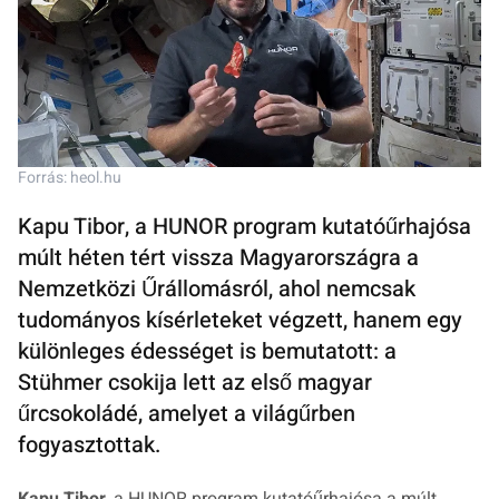
Forrás: heol.hu
Kapu Tibor, a HUNOR program kutatóűrhajósa
múlt héten tért vissza Magyarországra a
Nemzetközi Űrállomásról, ahol nemcsak
tudományos kísérleteket végzett, hanem egy
különleges édességet is bemutatott: a
Stühmer csokija lett az első magyar
űrcsokoládé, amelyet a világűrben
fogyasztottak.
Kapu Tibor
, a HUNOR program kutatóűrhajósa a múlt