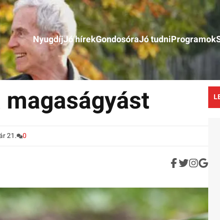
Nyugdíj
Jó hírek
Gondosóra
Jó tudni
Programok
 a magaságyást
L
ár 21.
0