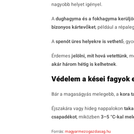
nagyobb helyet igényel.
A
dughagyma és a fokhagyma kerüljön
bizonyos kártevőket
, például a répale
A
spenót üres helyekre is vethető
, gyo
Érdemes
jelölni, mit hová vetettünk
, m
akár három hétig is kelhetnek
.
Védelem a kései fagyok e
Bár a magaságyás melegebb, a
kora t
Éjszakára vagy hideg nappalokon
taka
csapadékot
, miközben
3–5 °C-kal mel
Forrás:
magyarmezogazdasag.hu