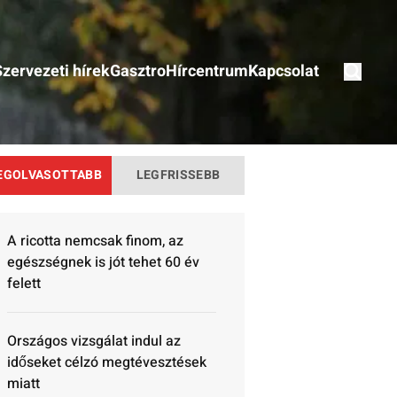
Szervezeti hírek
Gasztro
Hírcentrum
Kapcsolat
EGOLVASOTTABB
LEGFRISSEBB
A ricotta nemcsak finom, az
egészségnek is jót tehet 60 év
felett
Országos vizsgálat indul az
időseket célzó megtévesztések
miatt