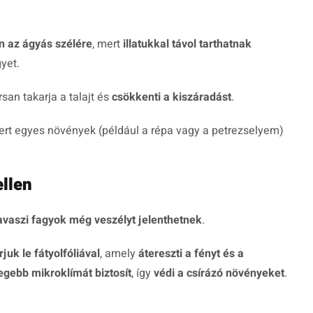
 az ágyás szélére
, mert
illatukkal távol tarthatnak
gyet.
rsan takarja a talajt és
csökkenti a kiszáradást
.
ert egyes növények (például a répa vagy a petrezselyem)
llen
avaszi fagyok még veszélyt jelenthetnek
.
rjuk le fátyolfóliával
, amely
átereszti a fényt és a
egebb mikroklímát biztosít
, így
védi a csírázó növényeket
.