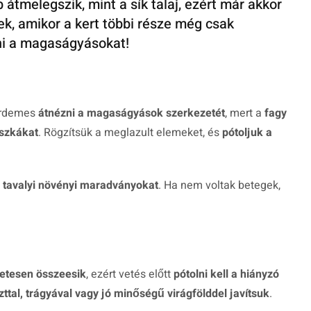
tmelegszik, mint a sík talaj, ezért már akkor
k, amikor a kert többi része még csak
ani a magaságyásokat!
érdemes
átnézni a magaságyások szerkezetét
, mert a
fagy
szkákat
. Rögzítsük a meglazult elemeket, és
pótoljuk a
a tavalyi növényi maradványokat
. Ha nem voltak betegek,
zetesen összeesik
, ezért vetés előtt
pótolni kell a hiányzó
tal, trágyával vagy jó minőségű virágfölddel javítsuk
.