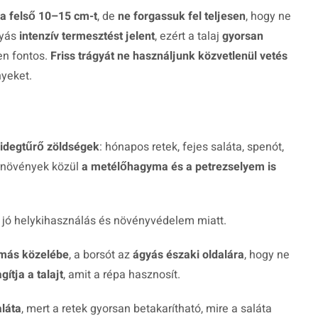
 a felső 10–15 cm-t
, de
ne forgassuk fel teljesen
, hogy ne
gyás
intenzív termesztést jelent
, ezért a talaj
gyorsan
en fontos.
Friss trágyát ne használjunk közvetlenül vetés
nyeket.
idegtűrő zöldségek
: hónapos retek, fejes saláta, spenót,
rnövények közül
a metélőhagyma és a petrezselyem is
 jó helykihasználás és növényvédelem miatt.
ymás közelébe
, a borsót az
ágyás északi oldalára
, hogy ne
ítja a talajt
, amit a répa hasznosít.
aláta
, mert a retek gyorsan betakarítható, mire a saláta