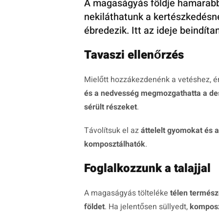
A magaságyás földje hamarabb á
nekiláthatunk a kertészkedésne
ébredezik. Itt az ideje beindít
Tavaszi ellenőrzés
Mielőtt hozzákezdenénk a vetéshez, 
és a nedvesség megmozgathatta a de
sérült részeket
.
Távolítsuk el az
áttelelt gyomokat és 
komposztálhatók
.
Foglalkozzunk a talajjal
A magaságyás tölteléke
télen termés
földet
. Ha jelentősen süllyedt,
komposzt