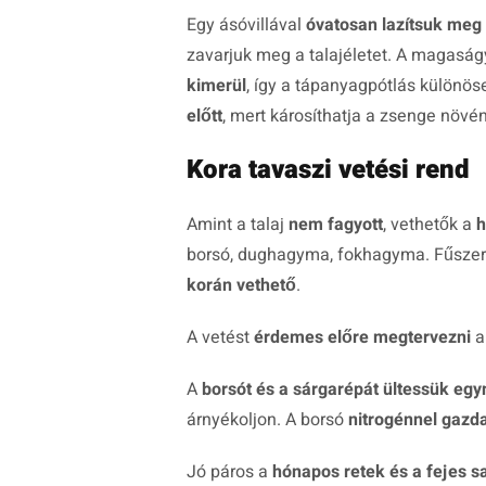
Egy ásóvillával
óvatosan lazítsuk meg
zavarjuk meg a talajéletet. A magasá
kimerül
, így a tápanyagpótlás különös
előtt
, mert károsíthatja a zsenge növé
Kora tavaszi vetési rend
Amint a talaj
nem fagyott
, vethetők a
h
borsó, dughagyma, fokhagyma. Fűsze
korán vethető
.
A vetést
érdemes előre megtervezni
a
A
borsót és a sárgarépát ültessük eg
árnyékoljon. A borsó
nitrogénnel gazdag
Jó páros a
hónapos retek és a fejes s