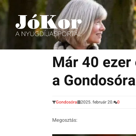
Tudnivalók, érdekességek idősek számára.
Tovább
a
Már 40 ezer 
tartalomra
a Gondosóra
Gondosóra
2025. február 20.
0
Megosztás: