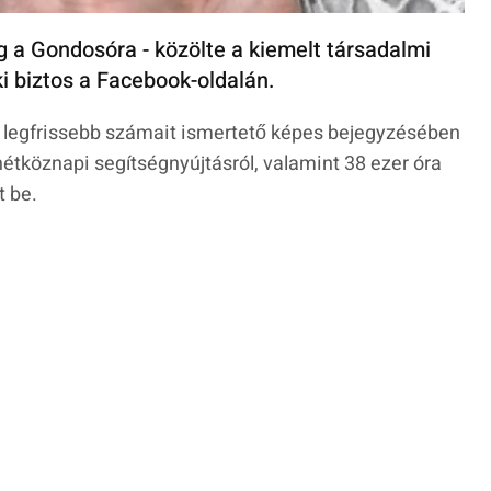
 a Gondosóra - közölte a kiemelt társadalmi
ki biztos a Facebook-oldalán.
m legfrissebb számait ismertető képes bejegyzésében
 hétköznapi segítségnyújtásról, valamint 38 ezer óra
t be.