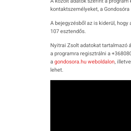
A közölt adatok szerint a program 
kontaktszemélyeket, a Gondosóra a
A bejegyzésből az is kiderül, hog
107 esztendős.
Nyitrai Zsolt adatokat tartalmazó áb
a programra regisztrálni a +3680
a
gondosora.hu weboldalon
, illet
lehet.