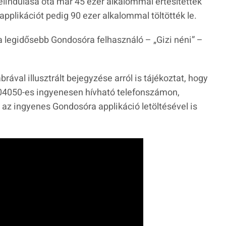
elindulása óta már 45 ezer alkalommal értesítettek
pplikációt pedig 90 ezer alkalommal töltötték le.
y a legidősebb Gondosóra felhasználó –
„Gizi néni”
–
rával illusztrált bejegyzése arról is tájékoztat, hogy
804050-es ingyenesen hívható telefonszámon,
ve az ingyenes Gondosóra applikáció letöltésével is