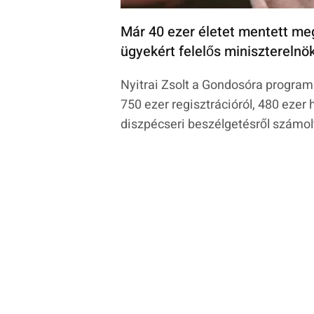
Már 40 ezer életet mentett meg
ügyekért felelős miniszterelnö
Nyitrai Zsolt a Gondosóra progra
750 ezer regisztrációról, 480 ezer
diszpécseri beszélgetésről számol