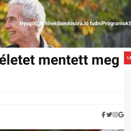
Nyugdíj
Jó hírek
Gondosóra
Jó tudni
Programok
életet mentett meg
L