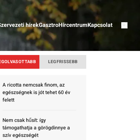
Szervezeti hírek
Gasztro
Hírcentrum
Kapcsolat
EGOLVASOTTABB
LEGFRISSEBB
A ricotta nemcsak finom, az
egészségnek is jót tehet 60 év
felett
Nem csak hűsít: így
támogathatja a görögdinnye a
szív egészségét