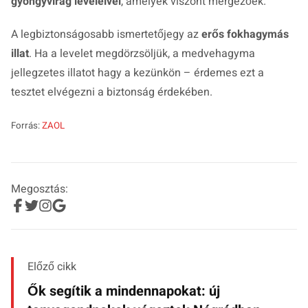
gyöngyvirág leveleivel
, amelyek viszont mérgezőek.
A legbiztonságosabb ismertetőjegy az
erős fokhagymás
illat
. Ha a levelet megdörzsöljük, a medvehagyma
jellegzetes illatot hagy a kezünkön – érdemes ezt a
tesztet elvégezni a biztonság érdekében.
Forrás:
ZAOL
Megosztás:
Előző cikk
Ők segítik a mindennapokat: új