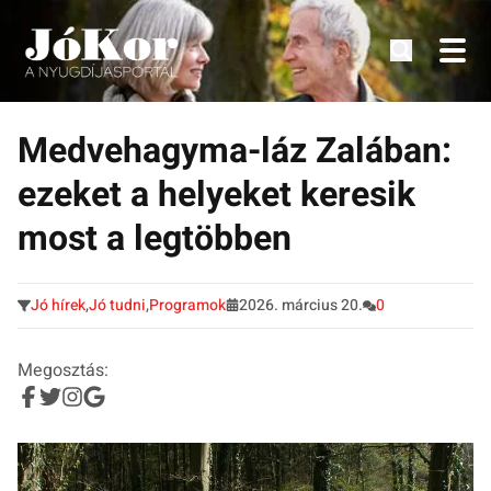
Tudnivalók, érdekességek idősek számára.
Tovább
a
Medvehagyma-láz Zalában:
tartalomra
ezeket a helyeket keresik
most a legtöbben
Jó hírek
,
Jó tudni
,
Programok
2026. március 20.
0
Megosztás: