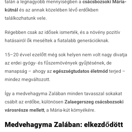
talán a legnagyobb mennyiségben a
csácsbozsoki Mária-
kútnál
és az annak közelében lévő erdőkben
találkozhatunk vele.
Régebben csak az idősek ismerték, és a növény pozitív
hatásairól ők meséltek a fiatalabb generációknak.
15–20 évvel ezelőtt még sok helyen nem volt nagy divatja
az erdei gyógy- és fűszernövények gyűjtésének, de
manapság – ahogy az
egészségtudatos életmód
terjed –
mindez megváltozott.
Így a medvehagyma Zalában minden tavasszal sokakat
csábít az erdőbe, különösen
Zalaegerszeg csácsbozsoki
városrésze mellett
, a Mária-kút környékére.
Medvehagyma Zalában: elkezdődött