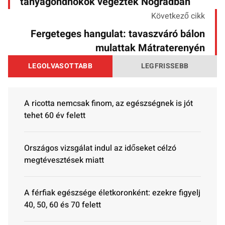
tanyagondnokok végeztek Nógrádban
Következő cikk
Fergeteges hangulat: tavaszváró bálon
mulattak Mátraterenyén
LEGOLVASOTTABB
LEGFRISSEBB
A ricotta nemcsak finom, az egészségnek is jót
tehet 60 év felett
Országos vizsgálat indul az időseket célzó
megtévesztések miatt
A férfiak egészsége életkoronként: ezekre figyelj
40, 50, 60 és 70 felett