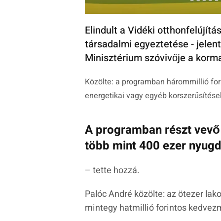
Elindult a Vidéki otthonfelújít
társadalmi egyeztetése - jele
Minisztérium szóvivője a korma
Közölte: a programban hárommillió fori
energetikai vagy egyéb korszerűsítése
A programban részt vevő 
több mint 400 ezer nyugdí
– tette hozzá.
Palóc André közölte: az ötezer lak
mintegy hatmillió forintos kedvezm