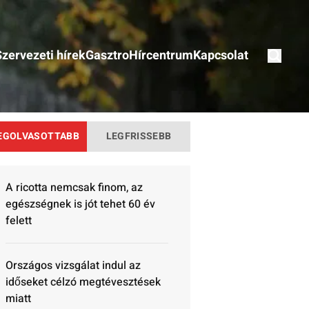
Szervezeti hírek
Gasztro
Hírcentrum
Kapcsolat
EGOLVASOTTABB
LEGFRISSEBB
A ricotta nemcsak finom, az
egészségnek is jót tehet 60 év
felett
Országos vizsgálat indul az
időseket célzó megtévesztések
miatt