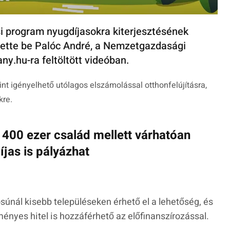
ási program nyugdíjasokra kiterjesztésének
ntette be Palóc André, a Nemzetgazdasági
ny.hu-ra feltöltött videóban.
nt igényelhető utólagos elszámolással otthonfelújításra,
kre.
400 ezer család mellett várhatóan
jas is pályázhat
osúnál kisebb településeken érhető el a lehetőség, és
ényes hitel is hozzáférhető az előfinanszírozással.