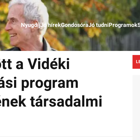
Nyugdíj
Jó hírek
Gondosóra
Jó tudni
Programok
t a Vidéki
L
tási program
ének társadalmi