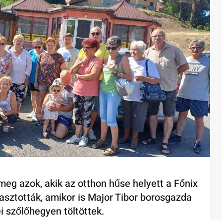
eg azok, akik az otthon hűse helyett a Főnix
sztották, amikor is Major Tibor borosgazda
 szőlőhegyen töltöttek.