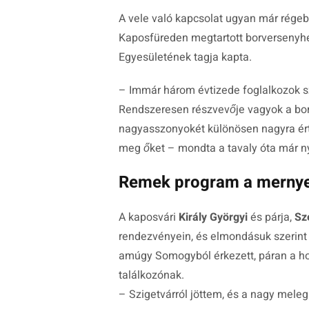
A vele való kapcsolat ugyan már régeb
Kaposfüreden megtartott borversenyhez
Egyesületének tagja kapta.
–
Immár három évtizede foglalkozok sző
Rendszeresen részvevője vagyok a bo
nagyasszonyokét különösen nagyra érté
meg őket
– mondta a tavaly óta már 
Remek program a mernye
A kaposvári
Király Györgyi
és párja,
Sz
rendezvényein, és elmondásuk szerint
amúgy Somogyból érkezett, páran a hozz
találkozónak.
– Szigetvárról jöttem, és a nagy meleg