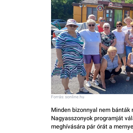
Forrás: sonline.hu
Minden bizonnyal nem bánták m
Nagyasszonyok programját vála
meghívására pár órát a mernyei