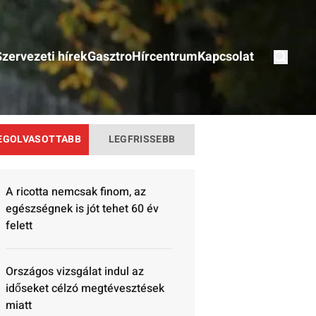
Szervezeti hírek
Gasztro
Hírcentrum
Kapcsolat
EGOLVASOTTABB
LEGFRISSEBB
A ricotta nemcsak finom, az
egészségnek is jót tehet 60 év
felett
Országos vizsgálat indul az
időseket célzó megtévesztések
miatt