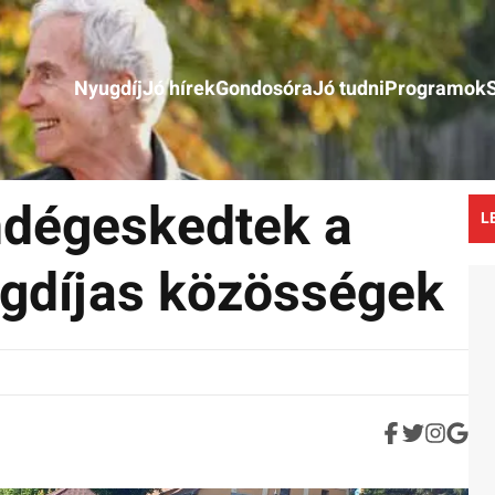
Nyugdíj
Jó hírek
Gondosóra
Jó tudni
Programok
dégeskedtek a
L
gdíjas közösségek