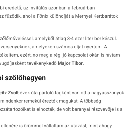
bi eredetű, az invitálás azonban a februárban
 fűződik, ahol a Főnix különdíját a Mernyei Kertbarátok
lőműveléssel, amelyből átlag 3-4 ezer liter bor készül.
rversenyeknek, amelyeken számos díjat nyertem. A
keltem, ezért, no meg a régi jó kapcsolat okán is hívtam
nyugdíjasként tevékenykedő
Major Tibor
.
i szőlőhegyen
eitz Zsolt
évek óta pártoló tagként van ott a nagyasszonyok
 mindenkor remekül érezték magukat. A többség
átartozóikat is elhozták, de volt baranyai részvevője is a
 ellenére is örömmel vállaltam az utazást, mint ahogy