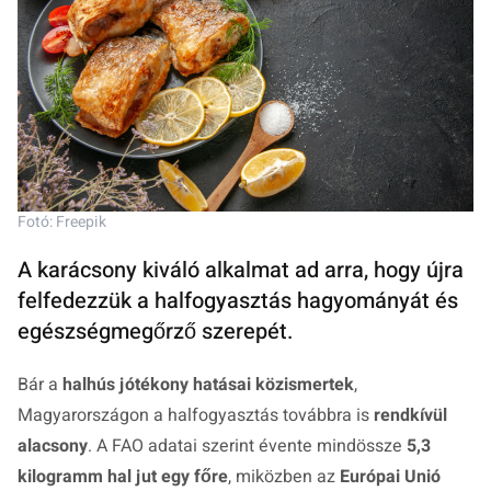
Fotó: Freepik
A karácsony kiváló alkalmat ad arra, hogy újra
felfedezzük a halfogyasztás hagyományát és
egészségmegőrző szerepét.
Bár a
halhús jótékony hatásai közismertek
,
Magyarországon a halfogyasztás továbbra is
rendkívül
alacsony
. A FAO adatai szerint évente mindössze
5,3
kilogramm hal jut egy főre
, miközben az
Európai Unió