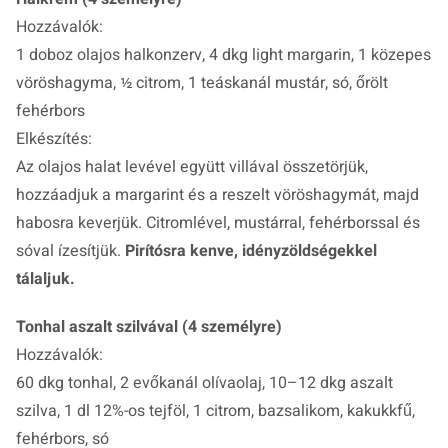
Hozzávalók:
1 doboz olajos halkonzerv, 4 dkg light margarin, 1 közepes
vöröshagyma, ½ citrom, 1 teáskanál mustár, só, őrölt
fehérbors
Elkészítés:
Az olajos halat levével együtt villával összetörjük,
hozzáadjuk a margarint és a reszelt vöröshagymát, majd
habosra keverjük. Citromlével, mustárral, fehérborssal és
sóval ízesítjük.
Pirítósra kenve, idényzöldségekkel
tálaljuk.
Tonhal aszalt szilvával (4 személyre)
Hozzávalók:
60 dkg tonhal, 2 evőkanál olívaolaj, 10–12 dkg aszalt
szilva, 1 dl 12%-os tejföl, 1 citrom, bazsalikom, kakukkfű,
fehérbors, só