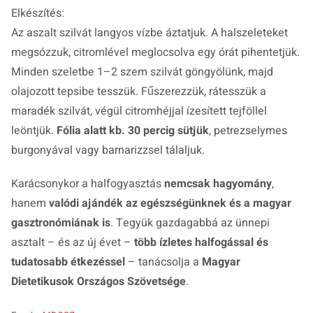
Elkészítés:
Az aszalt szilvát langyos vízbe áztatjuk. A halszeleteket
megsózzuk, citromlével meglocsolva egy órát pihentetjük.
Minden szeletbe 1–2 szem szilvát göngyölünk, majd
olajozott tepsibe tesszük. Fűszerezzük, rátesszük a
maradék szilvát, végül citromhéjjal ízesített tejföllel
leöntjük.
Fólia alatt kb. 30 percig sütjük
, petrezselymes
burgonyával vagy barnarizzsel tálaljuk.
Karácsonykor a halfogyasztás
nemcsak hagyomány
,
hanem
valódi ajándék az egészségünknek és a magyar
gasztronómiának is
. Tegyük gazdagabbá az ünnepi
asztalt – és az új évet –
több ízletes halfogással és
tudatosabb étkezéssel
– tanácsolja a
Magyar
Dietetikusok Országos Szövetsége
.