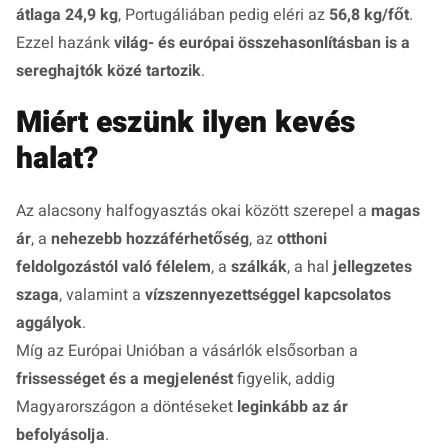
átlaga 24,9 kg
, Portugáliában pedig eléri az
56,8 kg/főt
.
Ezzel hazánk
világ- és európai összehasonlításban is a
sereghajtók közé tartozik
.
Miért eszünk ilyen kevés
halat?
Az alacsony halfogyasztás okai között szerepel a
magas
ár
, a
nehezebb hozzáférhetőség
, az
otthoni
feldolgozástól való félelem
, a
szálkák
, a hal
jellegzetes
szaga
, valamint a
vízszennyezettséggel kapcsolatos
aggályok
.
Míg az Európai Unióban a vásárlók elsősorban a
frissességet és a megjelenést
figyelik, addig
Magyarországon a döntéseket
leginkább az ár
befolyásolja
.