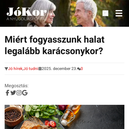
Tudnivalók, érdekességek idősek számára.
Tovább
a
Miért fogyasszunk halat
tartalomra
legalább karácsonykor?
Jó hírek
,
Jó tudni
2025. december 23.
0
Megosztás: