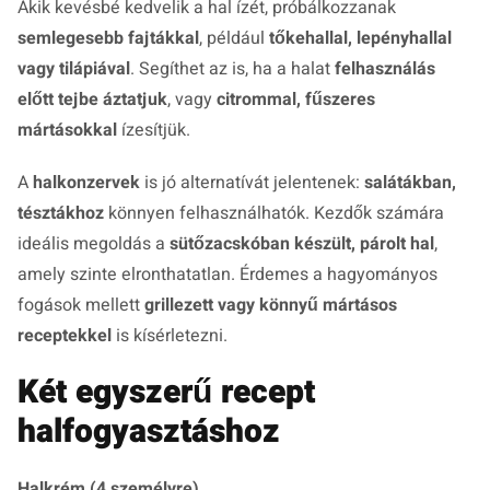
Akik kevésbé kedvelik a hal ízét, próbálkozzanak
semlegesebb fajtákkal
, például
tőkehallal, lepényhallal
vagy tilápiával
. Segíthet az is, ha a halat
felhasználás
előtt tejbe áztatjuk
, vagy
citrommal, fűszeres
mártásokkal
ízesítjük.
A
halkonzervek
is jó alternatívát jelentenek:
salátákban,
tésztákhoz
könnyen felhasználhatók. Kezdők számára
ideális megoldás a
sütőzacskóban készült, párolt hal
,
amely szinte elronthatatlan. Érdemes a hagyományos
fogások mellett
grillezett vagy könnyű mártásos
receptekkel
is kísérletezni.
Két egyszerű recept
halfogyasztáshoz
Halkrém (4 személyre)