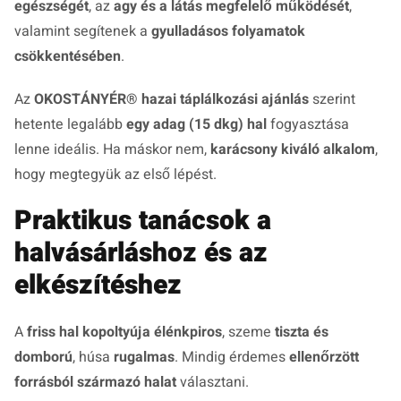
egészségét
, az
agy és a látás megfelelő működését
,
valamint segítenek a
gyulladásos folyamatok
csökkentésében
.
Az
OKOSTÁNYÉR® hazai táplálkozási ajánlás
szerint
hetente legalább
egy adag (15 dkg) hal
fogyasztása
lenne ideális. Ha máskor nem,
karácsony kiváló alkalom
,
hogy megtegyük az első lépést.
Praktikus tanácsok a
halvásárláshoz és az
elkészítéshez
A
friss hal kopoltyúja élénkpiros
, szeme
tiszta és
domború
, húsa
rugalmas
. Mindig érdemes
ellenőrzött
forrásból származó halat
választani.