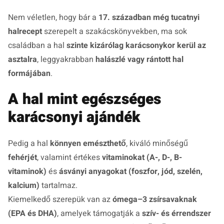
Nem véletlen, hogy bár a
17. században még tucatnyi
halrecept
szerepelt a szakácskönyvekben, ma sok
családban a hal
szinte kizárólag karácsonykor kerül az
asztalra
, leggyakrabban
halászlé vagy rántott hal
formájában
.
A hal mint egészséges
karácsonyi ajándék
Pedig a hal
könnyen emészthető
, kiváló minőségű
fehérjét
, valamint értékes
vitaminokat (A-, D-, B-
vitaminok)
és
ásványi anyagokat (foszfor, jód, szelén,
kalcium)
tartalmaz.
Kiemelkedő szerepük van az
ómega–3 zsírsavaknak
(EPA és DHA)
, amelyek támogatják a
szív- és érrendszer