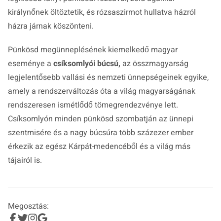
királynőnek öltöztetik, és rózsaszirmot hullatva házról
házra járnak köszönteni.
Pünkösd megünneplésének kiemelkedő magyar
eseménye a
csíksomlyói búcsú,
az összmagyarság
legjelentősebb vallási és nemzeti ünnepségeinek egyike,
amely a rendszerváltozás óta a világ magyarságának
rendszeresen ismétlődő tömegrendezvénye lett.
Csíksomlyón minden pünkösd szombatján az ünnepi
szentmisére és a nagy búcsúra több százezer ember
érkezik az egész Kárpát-medencéből és a világ más
tájairól is.
Megosztás: