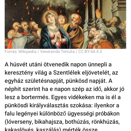
Forrás: Wikipedia / Veneranda Tertulia / CC BY-SA 4.0
A húsvét utáni ötvenedik napon ünnepli a
keresztény világ a Szentlélek eljövetelét, az
egyház születésnapját, pünkösd napját. A
néphit szerint ha e napon szép az idő, akkor jó
lesz a bortermés. Egyes vidékeken ma is él a
pünkösdi királyválasztás szokása: ilyenkor a
falu legényei különböző ügyességi próbákon
(lóverseny, bikahajsza, bothúzás, rönkhúzás,
kakaslövés, kaszálás) mérték össze