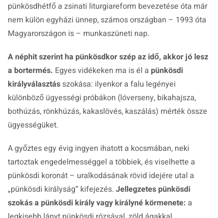
pünkösdhétfő a zsinati liturgiareform bevezetése óta már
nem külön egyházi ünnep, számos országban – 1993 óta
Magyarországon is – munkaszüneti nap.
A néphit szerint ha pünkösdkor szép az idő, akkor jó lesz
a bortermés.
Egyes vidékeken ma is él a
pünkösdi
királyválasztás
szokása: ilyenkor a falu legényei
különböző ügyességi próbákon (lóverseny, bikahajsza,
bothúzás, rönkhúzás, kakaslövés, kaszálás) mérték össze
ügyességüket.
A győztes egy évig ingyen ihatott a kocsmában, neki
tartoztak engedelmességgel a többiek, és viselhette a
pünkösdi koronát – uralkodásának rövid idejére utal a
„pünkösdi királyság” kifejezés.
Jellegzetes pünkösdi
szokás a pünkösdi király vagy királyné körmenete:
a
legkisebb lányt pünkösdi rózsával, zöld ágakkal