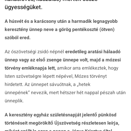
ügyességüket.
A húsvét és a karácsony után a harmadik legnagyobb
keresztény ünnep neve a görög pentékoszté (ötven)
szóból ered.
Az ószövetségi zsidó népnél
eredetileg aratási hálaadó
ünnep vagy az első zsenge ünnepe volt, majd a mózesi
törvény emléknapja lett,
amikor arra emlékeztek, hogy
Isten szövetségre lépett népével, Mózes törvényt
hirdetett. Az ünnepet sávuótnak, a „hetek
ünnepének” nevezik, mert hétszer hét nappal pészah után
ünneplik.
A keresztény egyház születésnapját jelentő pünkösd
történéseit megörökítő Újszövetség részletesen leírja,