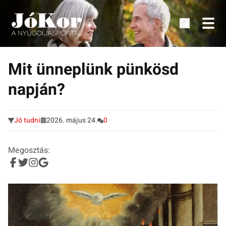
Tudnivalók, érdekességek idősek számára.
Tovább
a
Mit ünneplünk pünkösd
tartalomra
napján?
Jó tudni
2026. május 24.
0
Megosztás: