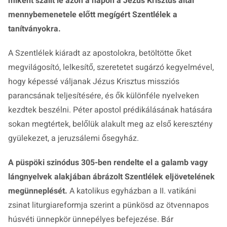
miként szállt le azon a napon a Jézus Krisztus által
mennybemenetele előtt megígért Szentlélek a
tanítványokra.
A Szentlélek kiáradt az apostolokra, betöltötte őket
megvilágosító, lelkesítő, szeretetet sugárzó kegyelmével,
hogy képessé váljanak Jézus Krisztus missziós
parancsának teljesítésére, és ők különféle nyelveken
kezdtek beszélni. Péter apostol prédikálásának hatására
sokan megtértek, belőlük alakult meg az első keresztény
gyülekezet, a jeruzsálemi ősegyház.
A püspöki szinódus 305-ben rendelte el a galamb vagy
lángnyelvek alakjában ábrázolt Szentlélek eljövetelének
megünneplését.
A katolikus egyházban a II. vatikáni
zsinat liturgiareformja szerint a pünkösd az ötvennapos
húsvéti ünnepkör ünnepélyes befejezése. Bár