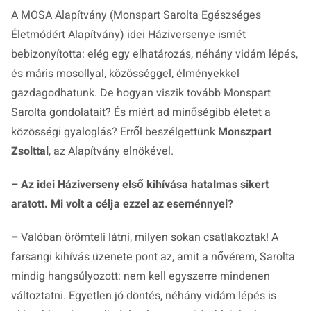
A MOSA Alapítvány (Monspart Sarolta Egészséges
Életmódért Alapítvány) idei Háziversenye ismét
bebizonyította: elég egy elhatározás, néhány vidám lépés,
és máris mosollyal, közösséggel, élményekkel
gazdagodhatunk. De hogyan viszik tovább Monspart
Sarolta gondolatait? És miért ad minőségibb életet a
közösségi gyaloglás? Erről beszélgettünk
Monszpart
Zsolttal
, az Alapítvány elnökével.
– Az idei Háziverseny első kihívása hatalmas sikert
aratott. Mi volt a célja ezzel az eseménnyel?
–
Valóban örömteli látni, milyen sokan csatlakoztak! A
farsangi kihívás üzenete pont az, amit a nővérem, Sarolta
mindig hangsúlyozott: nem kell egyszerre mindenen
változtatni. Egyetlen jó döntés, néhány vidám lépés is