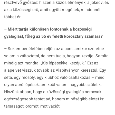
résztvevő győztes: hiszen a közös élmények, a jókedv, és
az a közösségi erő, amit együtt megéltek, mindennél
többet ér.
– Miért tartja különösen fontosnak a közösségi
gyaloglást, főleg az 55 év feletti korosztály számára?
–
Sok ember életében eljön az a pont, amikor szeretne
valamin változtatni, de nem tudja, hogyan kezdje. Sarolta
mindig azt mondta:
„Kis lépésekkel kezdjük.”
Ezt az
alapelvet visszük tovább az Alapítványon keresztül. Egy
séta, egy mosoly, egy klubhoz való csatlakozás – mind
olyan apró lépések, amikből valami nagyobb születik.
Hiszünk abban, hogy a közösségi gyaloglás nemcsak
egészségesebb testet ad, hanem minőségibb életet is:
társaságot, örömöt, motivációt.