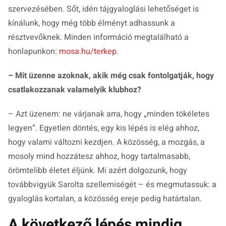
szervezésében. Sőt, idén tájgyaloglási lehetőséget is
kínálunk, hogy még több élményt adhassunk a
résztvevőknek. Minden információ megtalálható a
honlapunkon:
mosa.hu/terkep
.
– Mit üzenne azoknak, akik még csak fontolgatják, hogy
csatlakozzanak valamelyik klubhoz?
– Azt üzenem: ne várjanak arra, hogy „minden tökéletes
legyen”. Egyetlen döntés, egy kis lépés is elég ahhoz,
hogy valami változni kezdjen. A közösség, a mozgás, a
mosoly mind hozzátesz ahhoz, hogy tartalmasabb,
örömtelibb életet éljünk. Mi azért dolgozunk, hogy
továbbvigyük Sarolta szellemiségét – és megmutassuk: a
gyaloglás kortalan, a közösség ereje pedig határtalan.
A következő lépés mindig