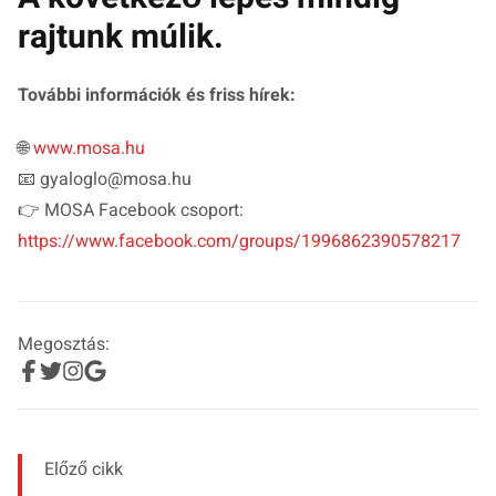
rajtunk múlik.
További információk és friss hírek:
🌐
www.mosa.hu
📧
gyaloglo@mosa.hu
👉 MOSA Facebook csoport:
https://www.facebook.com/groups/1996862390578217
Megosztás:
Előző cikk