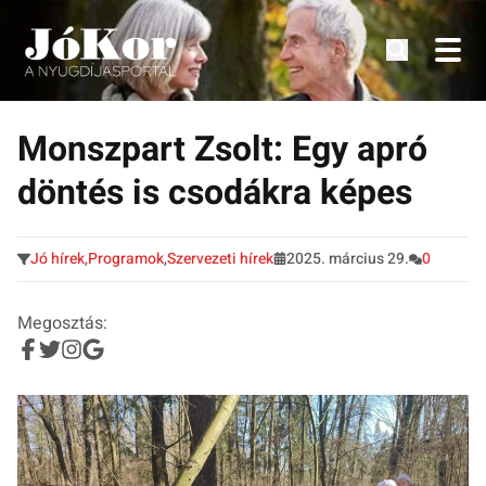
Tudnivalók, érdekességek idősek számára.
Tovább
a
Monszpart Zsolt: Egy apró
tartalomra
döntés is csodákra képes
Jó hírek
,
Programok
,
Szervezeti hírek
2025. március 29.
0
Megosztás: