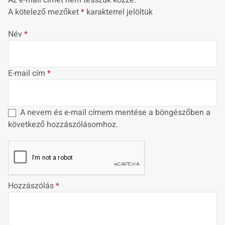
Az e-mail címet nem tesszük közzé.
A kötelező mezőket
*
karakterrel jelöltük
Név
*
E-mail cím
*
A nevem és e-mail címem mentése a böngészőben a
következő hozzászólásomhoz.
Hozzászólás
*