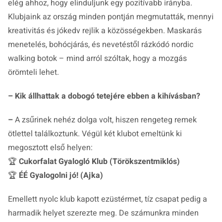
elég ahhoz, hogy elinduljunk egy pozitívabb irányba.
Klubjaink az ország minden pontján megmutatták, mennyi
kreativitás és jókedv rejlik a közösségekben. Maskarás
menetelés, bohócjárás, és nevetéstől rázkódó nordic
walking botok – mind arról szóltak, hogy a mozgás
örömteli lehet.
– Kik állhattak a dobogó tetejére ebben a kihívásban?
–
A zsűrinek nehéz dolga volt, hiszen rengeteg remek
ötlettel találkoztunk. Végül két klubot emeltünk ki
megosztott első helyen:
🏆
Cukorfalat Gyalogló Klub (Törökszentmiklós)
🏆
ÉÉ Gyalogolni jó! (Ajka)
Emellett nyolc klub kapott ezüstérmet, tíz csapat pedig a
harmadik helyet szerezte meg. De számunkra minden