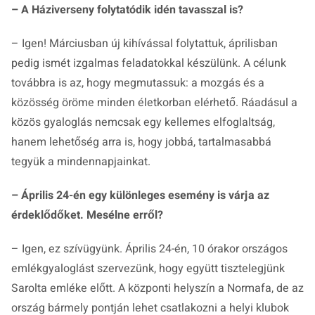
– A Háziverseny folytatódik idén tavasszal is?
– Igen! Márciusban új kihívással folytattuk, áprilisban
pedig ismét izgalmas feladatokkal készülünk. A célunk
továbbra is az, hogy megmutassuk: a mozgás és a
közösség öröme minden életkorban elérhető. Ráadásul a
közös gyaloglás nemcsak egy kellemes elfoglaltság,
hanem lehetőség arra is, hogy jobbá, tartalmasabbá
tegyük a mindennapjainkat.
– Április 24-én egy különleges esemény is várja az
érdeklődőket. Mesélne erről?
– Igen, ez szívügyünk. Április 24-én, 10 órakor országos
emlékgyaloglást szervezünk, hogy együtt tisztelegjünk
Sarolta emléke előtt. A központi helyszín a Normafa, de az
ország bármely pontján lehet csatlakozni a helyi klubok