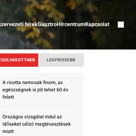
Szervezeti hírek
Gasztro
Hírcentrum
Kapcsolat
EGOLVASOTTABB
LEGFRISSEBB
A ricotta nemcsak finom, az
egészségnek is jót tehet 60 év
felett
Országos vizsgálat indul az
időseket célzó megtévesztések
miatt