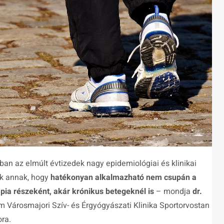
an az elmúlt évtizedek nagy epidemiológiai és klinikai
ák annak, hogy
hatékonyan alkalmazható nem csupán a
ia részeként, akár krónikus betegeknél is
– mondja
dr.
 Városmajori Szív- és Érgyógyászati Klinika Sportorvostan
ra.