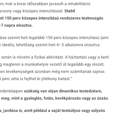
n, már a korai időszakban javasolt a rehabilitáció
csony vagy közepes intenzitással.
Stabil
ti 150 perc közepes intenzitású rendszeres testmozgás
6-7 napra elosztva.
ása szerint heti legalább 150 perc közepes intenzitású (ami
deális, lehetőség szerint heti 4–5 alkalomra elosztva.
án is növelni a fizikai aktivitást. A háztartási vagy a kerti
g megtenni a munkahelyre vezető út legalább egy részét,
i. Ezen tevékenységek azonban még nem számítanak sajnos
perc séta is fejthet ki jótékony hatást.
”
indenképpen
szükség van olyan dinamikus testedzésre,
meg, mint a gyaloglás, futás, kerékpározás vagy az úszás
.
javítása is, amit például a saját testsúlyos vagy súlyzós