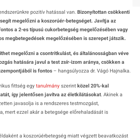
rendszerünkre pozitív hatással van.
Bizonyítottan csökkenti
s segít megelőzni a koszorúér-betegséget. Javítja az
 fontos a 2-es típusú cukorbetegség megelőzésében vagy
tos megbetegedések megelőzésében is szerepet játszik.
gíthet megelőzni a csontritkulást, és általánosságban véve
ozgás hatására javul a test zsír-izom aránya, csökken a
szempontjából is fontos
– hangsúlyozza dr. Vágó Hajnalka.
ikus fittség egy
tanulmány
szerint
közel 20%-kal
át, így jelentősen javítva az életkilátásokat
. Akinek a
etten javasolja is a rendszeres testmozgást,
, mert ezzel akár a betegsége előrehaladását is
példaként a koszorúérbetegség miatt végzett beavatkozást