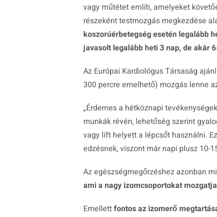
vagy műtétet említi, amelyeket követőe
részeként testmozgás megkezdése ala
koszorúérbetegség esetén legalább he
javasolt legalább heti 3 nap, de akár 
Az Európai Kardiológus Társaság ajánl
300 percre emelhető) mozgás lenne az i
„
Érdemes a hétköznapi tevékenységek sor
munkák révén, lehetőség szerint gyalo
vagy lift helyett a lépcsőt használn
edzésnek, viszont már napi plusz 10-15 
Az egészségmegőrzéshez azonban m
ami a nagy izomcsoportokat mozgatja 
Emellett
fontos az izomerő megtartása, 