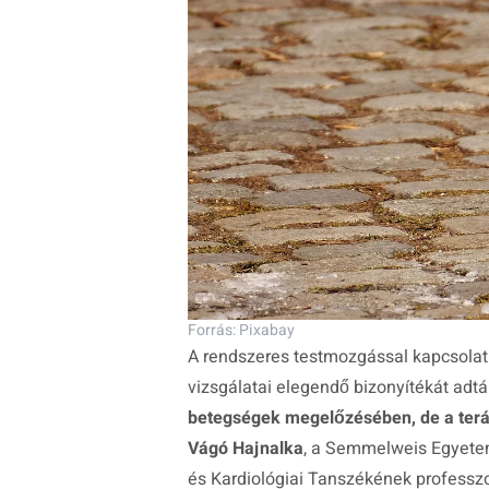
Forrás: Pixabay
A rendszeres testmozgással kapcsolatb
vizsgálatai elegendő bizonyítékát adt
betegségek megelőzésében, de a teráp
Vágó Hajnalka
, a Semmelweis Egyetem
és Kardiológiai Tanszékének professzo