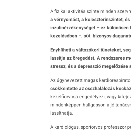
A fizikai aktivitás szinte minden szerv
a vérnyomást, a koleszterinszintet, é
inzulinérzékenységet – ez különösen
kezelésében –, sőt, bizonyos dagana
Enyhítheti a változókori tüneteket, se
lassítja az öregedést. A rendszeres m
stressz, és a depresszió megelőzése 
Az úgynevezett magas kardiorespirator
csökkentette az összhalálozás kockázat
kezelőorvosa engedélyezi, vagy kifejez
mindenképpen hallgasson a jó tanácsra
lassíthatja.
A kardiológus, sportorvos professzor 