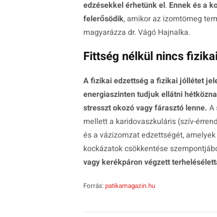
edzésekkel érhetünk el
.
Ennek és a ko
felerősödik
, amikor az izomtömeg te
magyarázza dr. Vágó Hajnalka.
Fittség nélkül nincs fizikai
A fizikai edzettség a fizikai jóllétet j
energiaszinten tudjuk ellátni hétközn
stresszt okozó vagy fárasztó lenne.
A 
mellett a karidovaszkuláris (szív-érren
és a vázizomzat edzettségét, amelyek
kockázatok csökkentése szempontjáb
vagy kerékpáron végzett terheléséletta
Forrás:
patikamagazin.hu