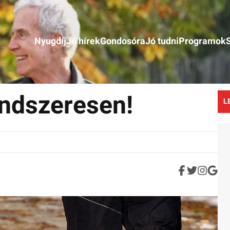
Nyugdíj
Jó hírek
Gondosóra
Jó tudni
Programok
ndszeresen!
L