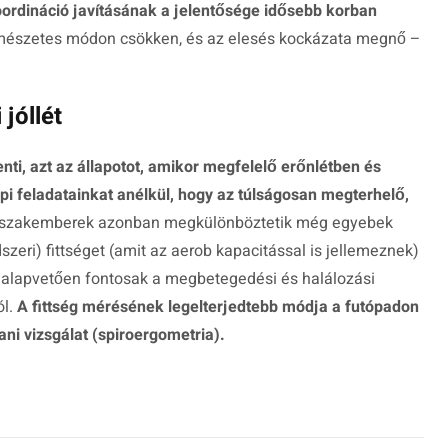
ordináció javításának a jelentősége idősebb korban
rmészetes módon csökken, és az elesés kockázata megnő –
 jóllét
elenti, azt az állapotot, amikor megfelelő erőnlétben és
api feladatainkat anélkül, hogy az túlságosan megterhelő,
szakemberek azonban megkülönböztetik még egyebek
dszeri) fittséget (amit az aerob kapacitással is jellemeznek)
 alapvetően fontosak a megbetegedési és halálozási
ól.
A fittség mérésének legelterjedtebb módja a futópadon
ni vizsgálat (spiroergometria).