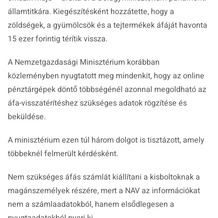
államtitkára. Kiegészítésként hozzátette, hogy a
zöldségek, a gyümölcsök és a tejtermékek áfáját havonta
15 ezer forintig térítik vissza.
A Nemzetgazdasági Minisztérium korábban
közleményben nyugtatott meg mindenkit, hogy az online
pénztárgépek döntő többségénél azonnal megoldható az
áfa-visszatérítéshez szükséges adatok rögzítése és
beküldése.
A minisztérium ezen túl három dolgot is tisztázott, amely
többeknél felmerült kérdésként.
Nem szükséges áfás számlát kiállítani a kisboltoknak a
magánszemélyek részére, mert a NAV az információkat
nem a számlaadatokból, hanem elsődlegesen a
nyugtaadatokból nyeri ki.