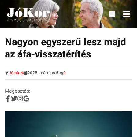
Tudnivalók, érdekességek idősek számára.
Tovább
a
Nagyon egyszerű lesz majd
tartalomra
az áfa-visszatérítés
Jó hírek
2025. március 5.
0
Megosztás: