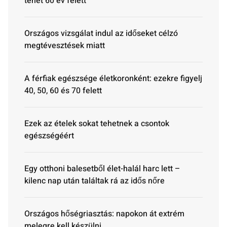
tehet 60 év felett
Országos vizsgálat indul az időseket célzó
megtévesztések miatt
A férfiak egészsége életkoronként: ezekre figyelj
40, 50, 60 és 70 felett
Ezek az ételek sokat tehetnek a csontok
egészségéért
Egy otthoni balesetből élet-halál harc lett –
kilenc nap után találtak rá az idős nőre
Országos hőségriasztás: napokon át extrém
melegre kell készülni