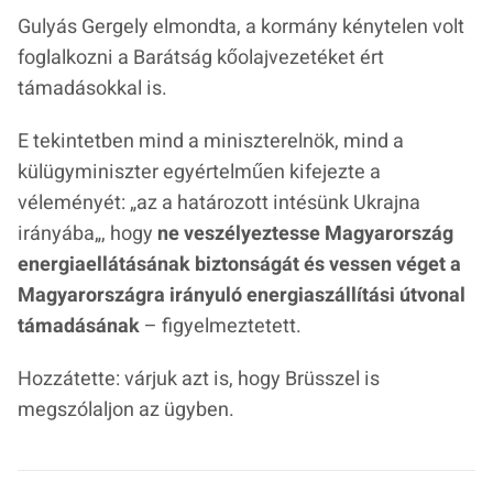
Gulyás Gergely elmondta, a kormány kénytelen volt
foglalkozni a Barátság kőolajvezetéket ért
támadásokkal is.
E tekintetben mind a miniszterelnök, mind a
külügyminiszter egyértelműen kifejezte a
véleményét: „
az a határozott intésünk Ukrajna
irányába
„, hogy
ne veszélyeztesse Magyarország
energiaellátásának biztonságát és vessen véget a
Magyarországra irányuló energiaszállítási útvonal
támadásának
– figyelmeztetett.
Hozzátette: várjuk azt is, hogy Brüsszel is
megszólaljon az ügyben.