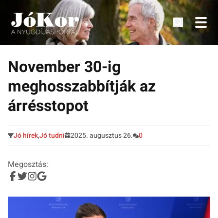
Tudnivalók, érdekességek idősek számára.
Tovább
a
November 30-ig
tartalomra
meghosszabbítják az
árrésstopot
Jó hírek
,
Jó tudni
2025. augusztus 26.
0
Megosztás: