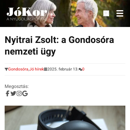
Tudnivalók, érdekességek idősek számára.
Tovább
a
Nyitrai Zsolt: a Gondosóra
tartalomra
nemzeti ügy
Gondosóra
,
Jó hírek
2025. február 13.
0
Megosztás: