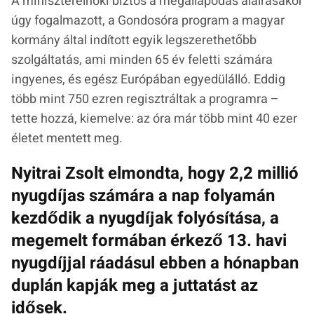
A miniszterelnöki biztos a megállapodás aláírásakor
úgy fogalmazott, a Gondosóra program a magyar
kormány által indított egyik legszerethetőbb
szolgáltatás, ami minden 65 év feletti számára
ingyenes, és egész Európában egyedülálló. Eddig
több mint 750 ezren regisztráltak a programra –
tette hozzá, kiemelve: az óra már több mint 40 ezer
életet mentett meg.
Nyitrai Zsolt elmondta, hogy 2,2 millió
nyugdíjas számára a nap folyamán
kezdődik a nyugdíjak folyósítása, a
megemelt formában érkező 13. havi
nyugdíjjal ráadásul ebben a hónapban
duplán kapják meg a juttatást az
idősek.