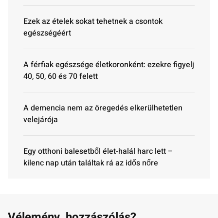
Ezek az ételek sokat tehetnek a csontok
egészségéért
A férfiak egészsége életkoronként: ezekre figyelj
40, 50, 60 és 70 felett
A demencia nem az öregedés elkerülhetetlen
velejárója
Egy otthoni balesetből élet-halál harc lett –
kilenc nap után találtak rá az idős nőre
Vélemény, hozzászólás?