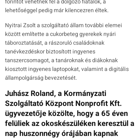
forintot vehetnek fel a dolgozó fiatalok, a
lehetőséggel pedig már kilencezren éltek.
Nyitrai Zsolt a szolgáltató állam további elemei
között említette a cukorbeteg gyerekek nyári
táboroztatását, a rászoruló családoknak
tanévkezdéskor biztosított ingyenes
tanszercsomagot, a tanároknak és diákoknak
kiosztott ingyenes laptopokat, valamint a digitális
állampolgárság bevezetését.
Juhász Roland, a Kormányzati
Szolgáltató Központ Nonprofit Kft.
ügyvezetője közölte, hogy a 65 éven
felüliek az okoskészüléken keresztül a
nap huszonnégy órájában kapnak