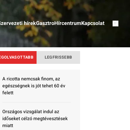
Szervezeti hírek
Gasztro
Hírcentrum
Kapcsolat
EGOLVASOTTABB
LEGFRISSEBB
A ricotta nemcsak finom, az
egészségnek is jót tehet 60 év
felett
Országos vizsgálat indul az
időseket célzó megtévesztések
miatt