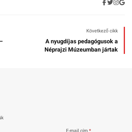
Következő cikk
 –
A nyugdíjas pedagógusok a
Néprajzi Múzeumban jártak
ük
E-mail cím
*