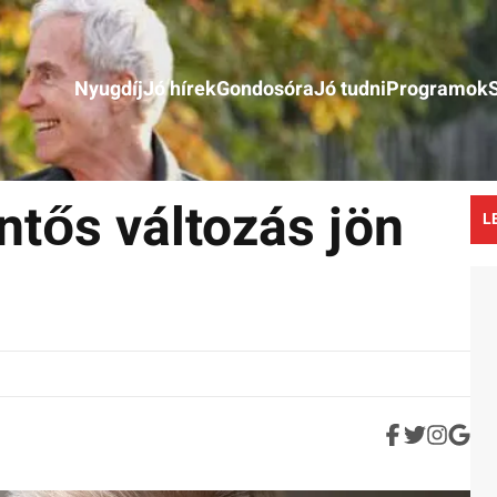
Nyugdíj
Jó hírek
Gondosóra
Jó tudni
Programok
entős változás jön
L