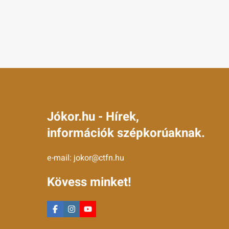
Jókor.hu - Hírek,
információk szépkorúaknak.
e-mail:
jokor@ctfn.hu
Kövess minket!