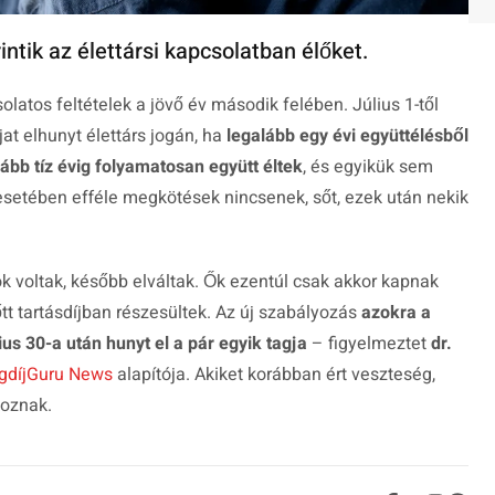
ntik az élettársi kapcsolatban élőket.
olatos feltételek a jövő év második felében. Július 1-től
at elhunyt élettárs jogán, ha
legalább egy évi együttélésből
ább tíz évig folyamatosan együtt éltek
, és egyikük sem
setében efféle megkötések nincsenek, sőt, ezek után nekik
k voltak, később elváltak. Ők ezentúl csak akkor kapnak
őtt tartásdíjban részesültek. Az új szabályozás
azokra a
us 30-a után hunyt el a pár egyik tagja
– figyelmeztet
dr.
gdíjGuru News
alapítója.
Akiket korábban ért veszteség,
koznak.