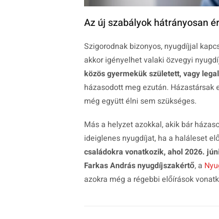
Az új szabályok hátrányosan éri
Szigorodnak bizonyos, nyugdíjjal kapcs
akkor igényelhet valaki özvegyi nyugdíj
közös gyermekük született, vagy legal
házasodott meg ezután. Házastársak e
még együtt élni sem szükséges.
Más a helyzet azokkal, akik bár házaso
ideiglenes nyugdíjat, ha a haláleset el
családokra vonatkozik, ahol 2026. júni
Farkas András nyugdíjszakértő
, a
Nyu
azokra még a régebbi előírások vonat