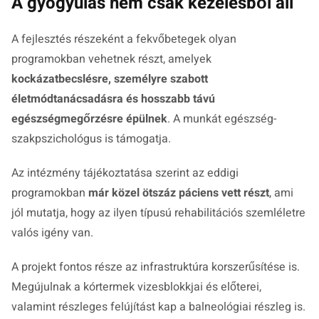
A gyógyulás nem csak kezelésből áll
A fejlesztés részeként a fekvőbetegek olyan
programokban vehetnek részt, amelyek
kockázatbecslésre, személyre szabott
életmódtanácsadásra és hosszabb távú
egészségmegőrzésre épülnek
. A munkát egészség-
szakpszichológus is támogatja.
Az intézmény tájékoztatása szerint az eddigi
programokban
már közel ötszáz páciens vett részt
, ami
jól mutatja, hogy az ilyen típusú rehabilitációs szemléletre
valós igény van.
A projekt fontos része az infrastruktúra korszerűsítése is.
Megújulnak a kórtermek vizesblokkjai és előterei,
valamint részleges felújítást kap a balneológiai részleg is.