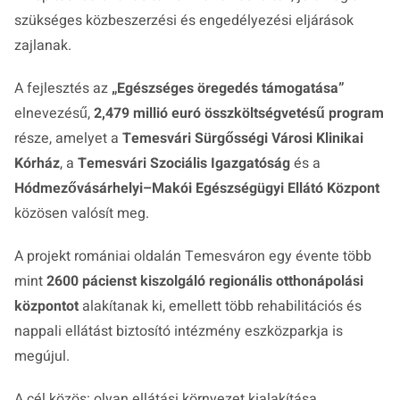
szükséges közbeszerzési és engedélyezési eljárások
zajlanak.
A fejlesztés az
„Egészséges öregedés támogatása”
elnevezésű,
2,479 millió euró összköltségvetésű program
része, amelyet a
Temesvári Sürgősségi Városi Klinikai
Kórház
, a
Temesvári Szociális Igazgatóság
és a
Hódmezővásárhelyi–Makói Egészségügyi Ellátó Központ
közösen valósít meg.
A projekt romániai oldalán Temesváron egy évente több
mint
2600 pácienst kiszolgáló regionális otthonápolási
központot
alakítanak ki, emellett több rehabilitációs és
nappali ellátást biztosító intézmény eszközparkja is
megújul.
A cél közös: olyan ellátási környezet kialakítása,