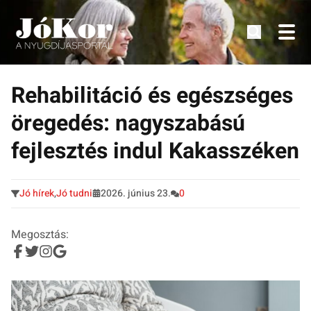
Tudnivalók, érdekességek idősek számára.
Tovább
a
Rehabilitáció és egészséges
tartalomra
öregedés: nagyszabású
fejlesztés indul Kakasszéken
Jó hírek
,
Jó tudni
2026. június 23.
0
Megosztás: