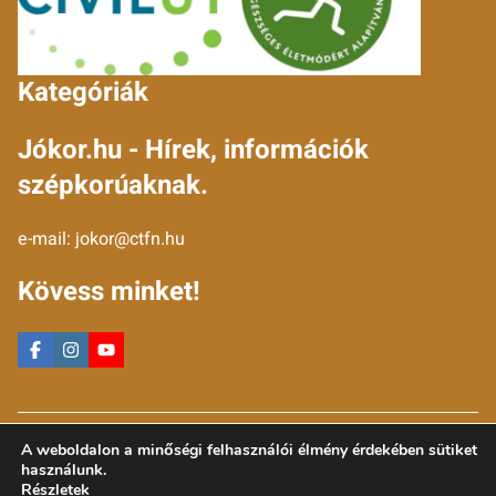
Kategóriák
Jókor.hu - Hírek, információk
szépkorúaknak.
e-mail:
jokor@ctfn.hu
Kövess minket!
Copyright © 2024 jokor.hu. Minden jog fenntartva.
A weboldalon a minőségi felhasználói élmény érdekében sütiket
Általános Szerződési Feltételek
használunk.
Adatkezelési Nyilatkozat
Részletek