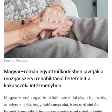
Forrás: Pixabay
Magyar–román együttműködésben javítják a
mozgásszervi rehabilitáció feltételeit a
kakasszéki intézményben.
Magyar–román együttműködésben indul olyan fejlesztés,
amelynek célja, hogy
hatékonyabbá, korszerűbbé és
betegközpontúbbá tegye a mozgásszervi rehabilitációs