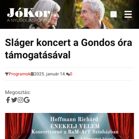
Tudnivalók, érdekességek idősek számára.
Tovább
a
Sláger koncert a Gondos óra
tartalomra
támogatásával
Programok
2025. január 14.
0
Megosztás: