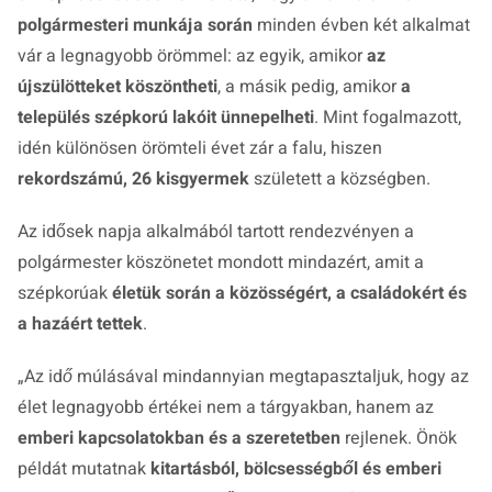
polgármesteri munkája során
minden évben két alkalmat
vár a legnagyobb örömmel: az egyik, amikor
az
újszülötteket köszöntheti
, a másik pedig, amikor
a
település szépkorú lakóit ünnepelheti
. Mint fogalmazott,
idén különösen örömteli évet zár a falu, hiszen
rekordszámú, 26 kisgyermek
született a községben.
Az idősek napja alkalmából tartott rendezvényen a
polgármester köszönetet mondott mindazért, amit a
szépkorúak
életük során a közösségért, a családokért és
a hazáért tettek
.
„Az idő múlásával mindannyian megtapasztaljuk, hogy az
élet legnagyobb értékei nem a tárgyakban, hanem az
emberi kapcsolatokban és a szeretetben
rejlenek. Önök
példát mutatnak
kitartásból, bölcsességből és emberi