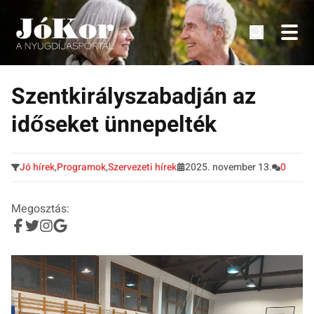
Tudnivalók, érdekességek idősek számára.
Tovább
a
Szentkirályszabadján az
tartalomra
időseket ünnepelték
Jó hírek
,
Programok
,
Szervezeti hírek
2025. november 13.
0
Megosztás: