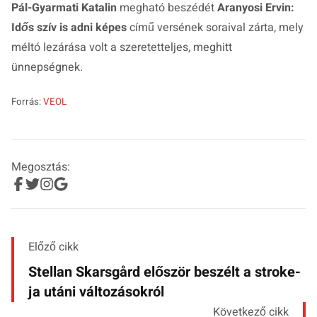
Pál-Gyarmati Katalin
megható beszédét
Aranyosi Ervin:
Idős szív is adni képes
című versének soraival zárta, mely
méltó lezárása volt a szeretetteljes, meghitt
ünnepségnek.
Forrás:
VEOL
Megosztás:
Előző cikk
Stellan Skarsgård először beszélt a stroke-
ja utáni változásokról
Következő cikk