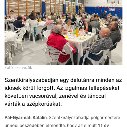
Fotó: szervezők
Szentkirályszabadján egy délutánra minden az
idősek körül forgott. Az izgalmas fellépéseket
követően vacsorával, zenével és tánccal
várták a szépkorúakat.
Pál-Gyarmati Katalin
, Szentkirályszabadja polgármestere
ünnepi beszédében elmondta, hogy az elmúlt
11 év