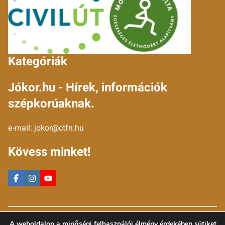
Kategóriák
Jókor.hu - Hírek, információk
szépkorúaknak.
e-mail:
jokor@ctfn.hu
Kövess minket!
Copyright © 2024 jokor.hu. Minden jog fenntartva.
A weboldalon a minőségi felhasználói élmény érdekében sütiket