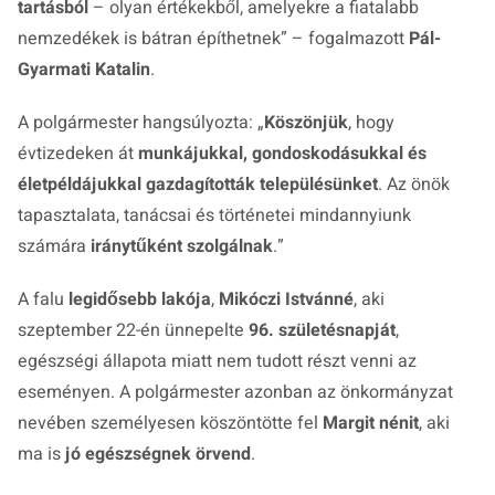
tartásból
– olyan értékekből, amelyekre a fiatalabb
nemzedékek is bátran építhetnek”
– fogalmazott
Pál-
Gyarmati Katalin
.
A polgármester hangsúlyozta: „
Köszönjük
, hogy
évtizedeken át
munkájukkal, gondoskodásukkal és
életpéldájukkal gazdagították településünket
. Az önök
tapasztalata, tanácsai és történetei mindannyiunk
számára
iránytűként szolgálnak
.”
A falu
legidősebb lakója
,
Mikóczi Istvánné
, aki
szeptember 22-én ünnepelte
96. születésnapját
,
egészségi állapota miatt nem tudott részt venni az
eseményen. A polgármester azonban az önkormányzat
nevében személyesen köszöntötte fel
Margit nénit
, aki
ma is
jó egészségnek örvend
.