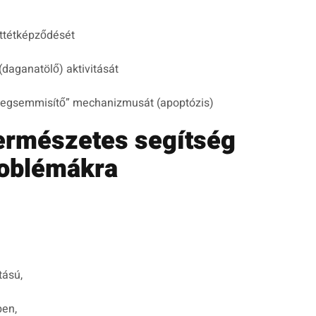
ttétképződését
(daganatölő) aktivitását
megsemmisítő” mechanizmusát (apoptózis)
természetes segítség
roblémákra
tású,
ben,