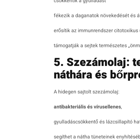
csökkentik a gyulladást
fékezik a daganatok növekedését és á
erősítik az immunrendszer citotoxikus 
támogatják a sejtek természetes „ön
5. Szezámolaj: 
náthára és bőrp
A hidegen sajtolt szezámolaj:
antibakteriális és vírusellenes
,
gyulladáscsökkentő és lázcsillapító ha
segíthet a nátha tüneteinek enyhítésé