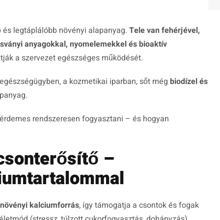
 és legtáplálóbb növényi alapanyag.
Tele van fehérjével,
, ásványi anyagokkal, nyomelemekkel és bioaktív
atják a szervezet egészséges működését.
gészségügyben, a kozmetikai iparban, sőt még
biodízel és
apanyag.
t érdemes rendszeresen fogyasztani – és hogyan
csonterősítő –
iumtartalommal
növényi kalciumforrás
, így támogatja a csontok és fogak
életmód (stressz, túlzott cukorfogyasztás, dohányzás)