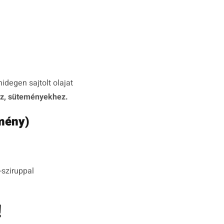
idegen sajtolt olajat
z, süteményekhez.
mény)
-sziruppal
!