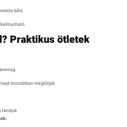
ömörös bőrt,
alkalmazható.
? Praktikus ötletek
zezámmag
, majd mozsárban megtörjük
 tároljuk
mek.