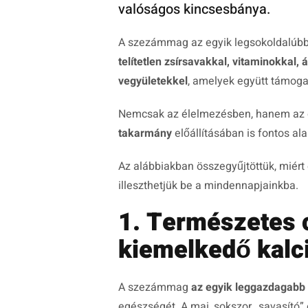
valóságos kincsesbánya.
A szezámmag az egyik legsokoldalúbb
telítetlen zsírsavakkal, vitaminokkal
vegyületekkel
, amelyek együtt támog
Nemcsak az élelmezésben, hanem az e
takarmány
előállításában is fontos al
Az alábbiakban összegyűjtöttük, miér
illeszthetjük be a mindennapjainkba.
1. Természetes 
kiemelkedő kalc
A szezámmag
az egyik leggazdagabb 
egészségét. A mai, sokszor „savasító” 