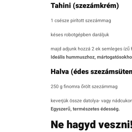
Tahini (szezámkrém)
1 csésze pirított szezámmag
késes robotgépben daráljuk
majd adjunk hozzá 2 ek semleges ízű h
Ideális hummuszhoz, mártogatósokho
Halva (édes szezámsüte
250 g finomra őrölt szezámmag
keverjük össze datolya- vagy nádcukor
Egyszerű, természetes édesség.
Ne hagyd veszni