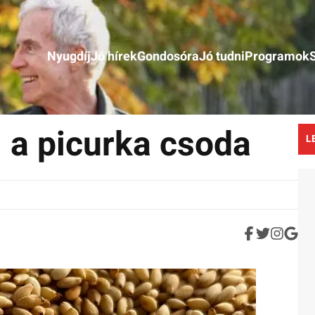
Nyugdíj
Jó hírek
Gondosóra
Jó tudni
Programok
a picurka csoda
L