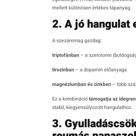
mellett különösen értékes tápanyag.
2. A jó hangulat 
A szezámmag gazdag:
triptofánban
– a szerotonin (boldogs
tirozinban
– a dopamin előanyaga
magnéziumban és cinkben
– több száz
Ez a kombináció
támogatja az idegren
stabil, kiegyensúlyozott hangulathoz.
3. Gyulladáscsök
reumás panaszo