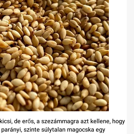
kicsi, de erős, a szezámmagra azt kellene, hogy
a parányi, szinte súlytalan magocska egy