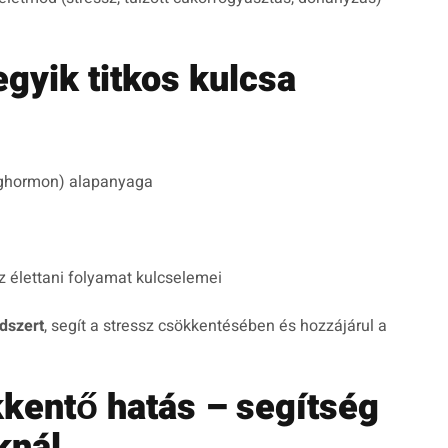
egyik titkos kulcsa
ághormon) alapanyaga
 élettani folyamat kulcselemei
dszert
, segít a stressz csökkentésében és hozzájárul a
kentő hatás – segítség
knál