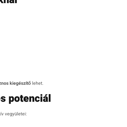
sznos kiegészítő
lehet.
es potenciál
v vegyületei: