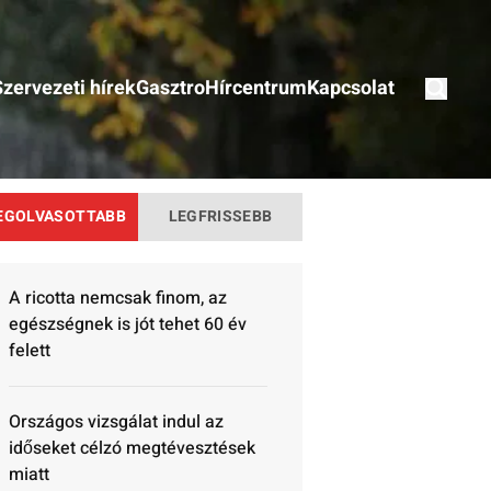
Szervezeti hírek
Gasztro
Hírcentrum
Kapcsolat
EGOLVASOTTABB
LEGFRISSEBB
A ricotta nemcsak finom, az
egészségnek is jót tehet 60 év
felett
Országos vizsgálat indul az
időseket célzó megtévesztések
miatt