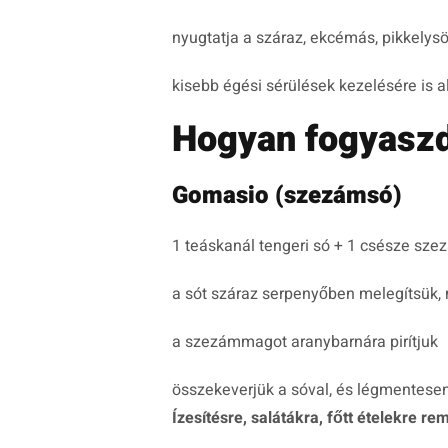
nyugtatja a száraz, ekcémás, pikkelys
kisebb égési sérülések kezelésére is 
Hogyan fogyaszd
Gomasio (szezámsó)
1 teáskanál tengeri só + 1 csésze s
a sót száraz serpenyőben melegítsük
a szezámmagot aranybarnára pirítjuk
összekeverjük a sóval, és légmentesen
Ízesítésre, salátákra, főtt ételekre re