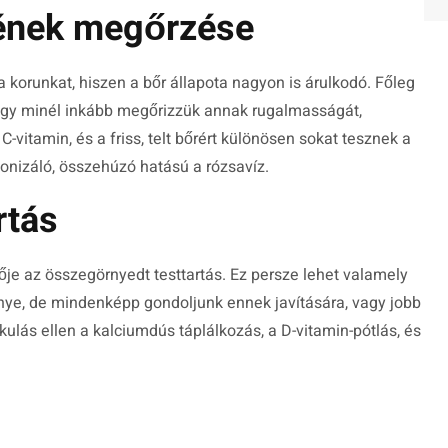
ének megőrzése
a korunkat, hiszen a bőr állapota nagyon is árulkodó. Főleg
ogy minél inkább megőrizzük annak rugalmasságát,
C-vitamin, és a friss, telt bőrért különösen sokat tesznek a
 tonizáló, összehúzó hatású a rózsavíz.
rtás
je az összegörnyedt testtartás. Ez persze lehet valamely
nye, de mindenképp gondoljunk ennek javítására, vagy jobb
ulás ellen a kalciumdús táplálkozás, a D-vitamin-pótlás, és