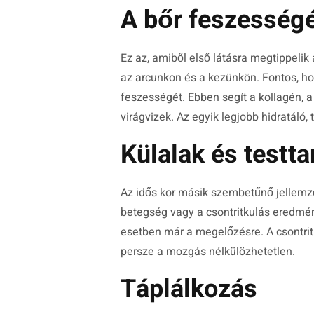
A bőr feszesség
Ez az, amiből első látásra megtippelik 
az arcunkon és a kezünkön. Fontos, h
feszességét. Ebben segít a kollagén, a 
virágvizek. Az egyik legjobb hidratáló,
Külalak és testta
Az idős kor másik szembetűnő jellemző
betegség vagy a csontritkulás eredmé
esetben már a megelőzésre. A csontritk
persze a mozgás nélkülözhetetlen.
Táplálkozás