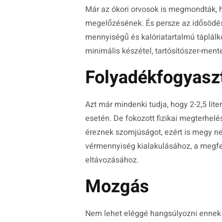
Már az ókori orvosok is megmondták, 
megelőzésének. És persze az idősödés 
mennyiségű és kalóriatartalmú táplálk
minimális készétel, tartósítószer-ment
Folyadékfogyasz
Azt már mindenki tudja, hogy 2-2,5 lit
esetén. De fokozott fizikai megterhelé
éreznek szomjúságot, ezért is megy ne
vérmennyiség kialakulásához, a megf
eltávozásához.
Mozgás
Nem lehet eléggé hangsúlyozni ennek a