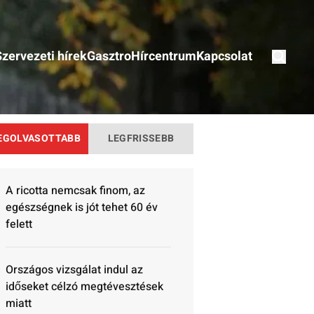
Szervezeti hírek
Gasztro
Hírcentrum
Kapcsolat
EGOLVASOTTABB
LEGFRISSEBB
A ricotta nemcsak finom, az
egészségnek is jót tehet 60 év
felett
Országos vizsgálat indul az
időseket célzó megtévesztések
miatt