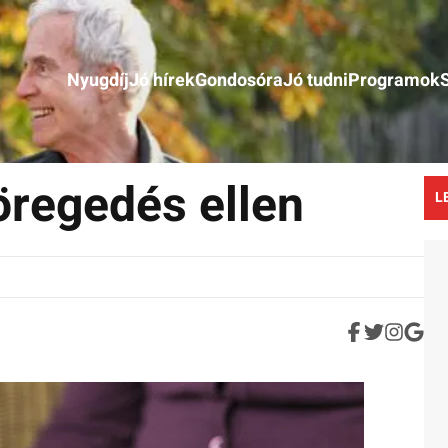
Nyugdíj
Jó hírek
Gondosóra
Jó tudni
Programok
öregedés ellen
L