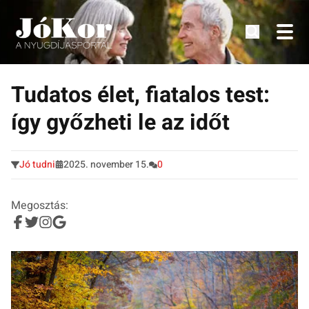
Tudnivalók, érdekességek idősek számára.
Tovább
a
Tudatos élet, fiatalos test:
tartalomra
így győzheti le az időt
Jó tudni
2025. november 15.
0
Megosztás: