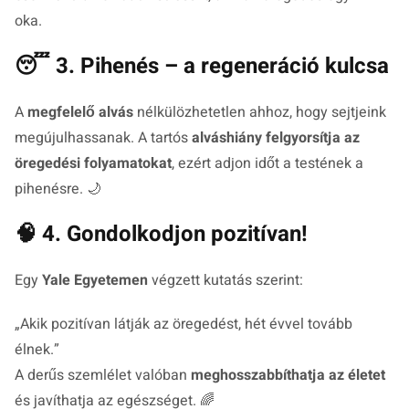
oka.
😴 3. Pihenés – a regeneráció kulcsa
A
megfelelő alvás
nélkülözhetetlen ahhoz, hogy sejtjeink
megújulhassanak. A tartós
alváshiány felgyorsítja az
öregedési folyamatokat
, ezért adjon időt a testének a
pihenésre. 🌙
🧠 4. Gondolkodjon pozitívan!
Egy
Yale Egyetemen
végzett kutatás szerint:
„
Akik pozitívan látják az öregedést, hét évvel tovább
élnek.
”
A derűs szemlélet valóban
meghosszabbíthatja az életet
és javíthatja az egészséget. 🌈