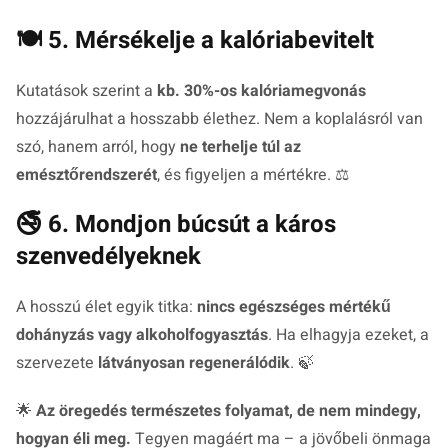
🍽️ 5. Mérsékelje a kalóriabevitelt
Kutatások szerint a
kb. 30%-os kalóriamegvonás
hozzájárulhat a hosszabb élethez. Nem a koplalásról van
szó, hanem arról, hogy
ne terhelje túl az
emésztőrendszerét
, és figyeljen a mértékre. ⚖️
🚭 6. Mondjon búcsút a káros
szenvedélyeknek
A hosszú élet egyik titka:
nincs egészséges mértékű
dohányzás vagy alkoholfogyasztás
. Ha elhagyja ezeket, a
szervezete
látványosan regenerálódik
. 🍃
🌟
Az öregedés természetes folyamat, de nem mindegy,
hogyan éli meg.
Tegyen magáért ma – a jövőbeli önmaga