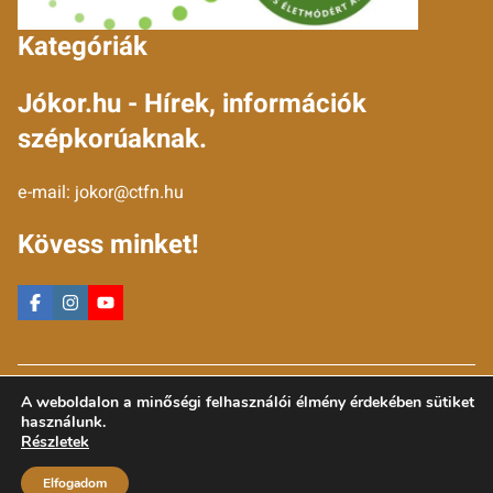
Kategóriák
Jókor.hu - Hírek, információk
szépkorúaknak.
e-mail:
jokor@ctfn.hu
Kövess minket!
Copyright © 2024 jokor.hu. Minden jog fenntartva.
A weboldalon a minőségi felhasználói élmény érdekében sütiket
Általános Szerződési Feltételek
használunk.
Adatkezelési Nyilatkozat
Részletek
Moderálási elvek
Elfogadom
Impresszum