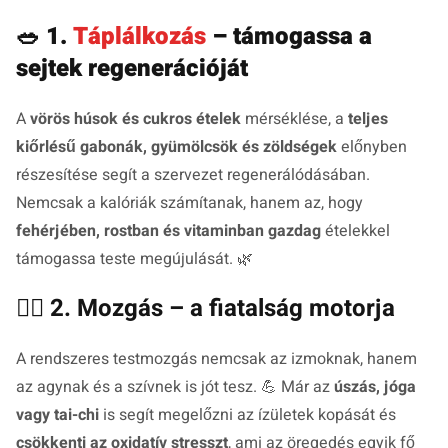
🥗
1.
Táplálkozás
– támogassa a
sejtek regenerációját
A
vörös húsok és cukros ételek
mérséklése, a
teljes
kiőrlésű gabonák, gyümölcsök és zöldségek
előnyben
részesítése segít a szervezet regenerálódásában.
Nemcsak a kalóriák számítanak, hanem az, hogy
fehérjében, rostban és vitaminban gazdag
ételekkel
támogassa teste megújulását. 🌿
🧘‍♀️ 2. Mozgás – a fiatalság motorja
A rendszeres testmozgás nemcsak az izmoknak, hanem
az agynak és a szívnek is jót tesz. 💪 Már az
úszás, jóga
vagy tai-chi
is segít megelőzni az ízületek kopását és
csökkenti az oxidatív stresszt
, ami az öregedés egyik fő