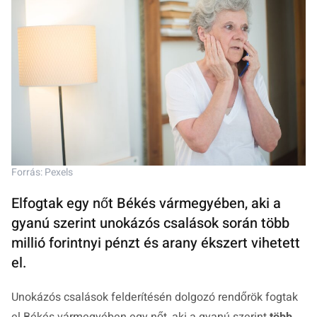
Forrás: Pexels
Elfogtak egy nőt Békés vármegyében, aki a
gyanú szerint unokázós csalások során több
millió forintnyi pénzt és arany ékszert vihetett
el.
Unokázós csalások felderítésén dolgozó rendőrök fogtak
el Békés vármegyében egy nőt, aki a gyanú szerint
több