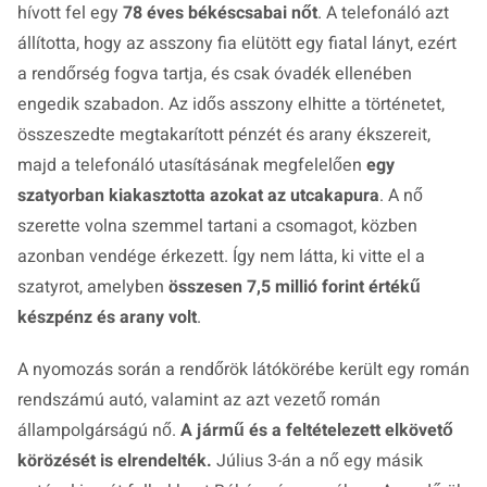
hívott fel egy
78 éves békéscsabai nőt
. A telefonáló azt
állította, hogy az asszony fia elütött egy fiatal lányt, ezért
a rendőrség fogva tartja, és csak óvadék ellenében
engedik szabadon. Az idős asszony elhitte a történetet,
összeszedte megtakarított pénzét és arany ékszereit,
majd a telefonáló utasításának megfelelően
egy
szatyorban kiakasztotta azokat az utcakapura
. A nő
szerette volna szemmel tartani a csomagot, közben
azonban vendége érkezett. Így nem látta, ki vitte el a
szatyrot, amelyben
összesen 7,5 millió forint értékű
készpénz és arany volt
.
A nyomozás során a rendőrök látókörébe került egy román
rendszámú autó, valamint az azt vezető román
állampolgárságú nő.
A jármű és a feltételezett elkövető
körözését is elrendelték.
Július 3-án a nő egy másik