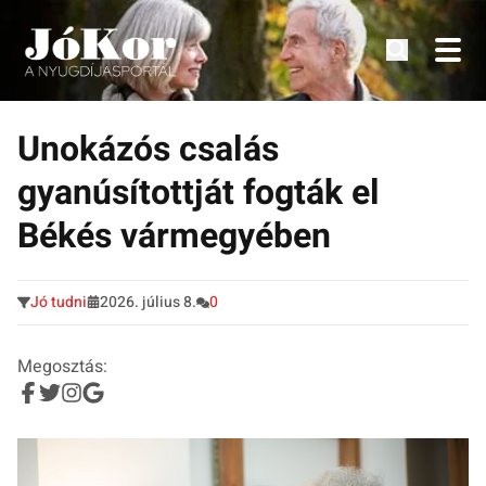
Tudnivalók, érdekességek idősek számára.
Tovább
a
Unokázós csalás
tartalomra
gyanúsítottját fogták el
Békés vármegyében
Jó tudni
2026. július 8.
0
Megosztás: