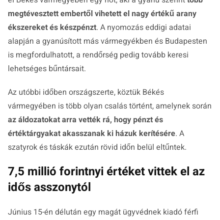
megtévesztett embertől vihetett el nagy értékű arany
ékszereket és készpénzt
. A nyomozás eddigi adatai
alapján a gyanúsított más vármegyékben és Budapesten
is megfordulhatott, a rendőrség pedig tovább keresi
lehetséges bűntársait.
Az utóbbi időben országszerte, köztük Békés
vármegyében is több olyan csalás történt, amelynek során
az áldozatokat arra vették rá, hogy pénzt és
értéktárgyakat akasszanak ki házuk kerítésére
. A
szatyrok és táskák ezután rövid időn belül eltűntek.
7,5 millió forintnyi értéket vittek el az
idős asszonytól
Június 15-én délután egy magát ügyvédnek kiadó férfi