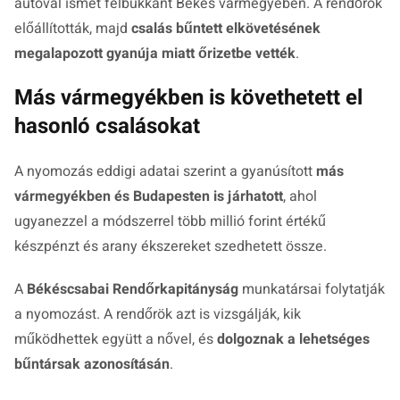
autóval ismét felbukkant Békés vármegyében. A rendőrök
előállították, majd
csalás bűntett elkövetésének
megalapozott gyanúja miatt őrizetbe vették
.
Más vármegyékben is követhetett el
hasonló csalásokat
A nyomozás eddigi adatai szerint a gyanúsított
más
vármegyékben és Budapesten is járhatott
, ahol
ugyanezzel a módszerrel több millió forint értékű
készpénzt és arany ékszereket szedhetett össze.
A
Békéscsabai Rendőrkapitányság
munkatársai folytatják
a nyomozást. A rendőrök azt is vizsgálják, kik
működhettek együtt a nővel, és
dolgoznak a lehetséges
bűntársak azonosításán
.