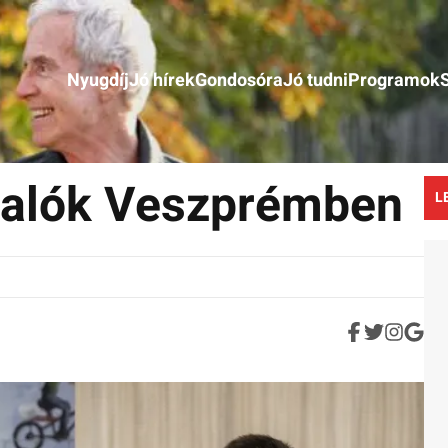
Nyugdíj
Jó hírek
Gondosóra
Jó tudni
Programok
salók Veszprémben
L