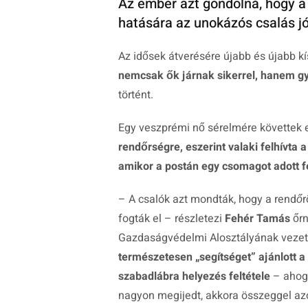
Az ember azt gondolná, hogy a 
hatására az unokázós csalás jó
Az idősek átverésére újabb és újabb kís
nemcsak ők járnak sikerrel, hanem g
történt.
Egy veszprémi nő sérelmére követtek e
rendőrségre, eszerint valaki felhívta
amikor a postán egy csomagot adott f
–
A csalók azt mondták, hogy a rendőrö
fogták el
– részletezi
Fehér Tamás
őrn
Gazdaságvédelmi Alosztályának vezet
természetesen „segítséget” ajánlott a 
szabadlábra helyezés feltétele
– ahogy
nagyon megijedt, akkora összeggel azo