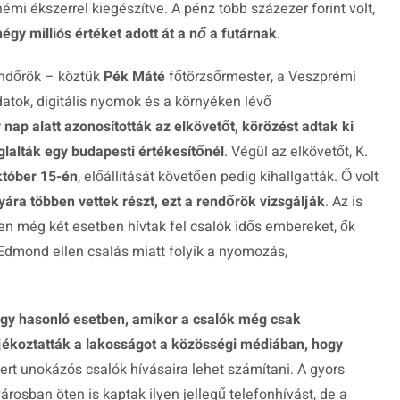
némi ékszerrel kiegészítve. A pénz több százezer forint volt,
gy milliós értéket adott át a nő a futárnak
.
endőrök – köztük
Pék Máté
főtörzsőrmester, a Veszprémi
tok, digitális nyomok és a környéken lévő
nap alatt azonosították az elkövetőt, körözést adtak ki
oglalták egy budapesti értékesítőnél
. Végül az elkövetőt, K.
któber 15-én
, előállítását követően pedig kihallgatták. Ő volt
ra többen vettek részt, ezt a rendőrök vizsgálják
. Az is
en még két esetben hívtak fel csalók idős embereket, ők
Edmond ellen csalás miatt folyik a nyomozás,
gy hasonló esetben, amikor a csalók még csak
ájékoztatták a lakosságot a közösségi médiában, hogy
mert unokázós csalók hívásaira lehet számítani. A gyors
rosban öten is kaptak ilyen jellegű telefonhívást, de a