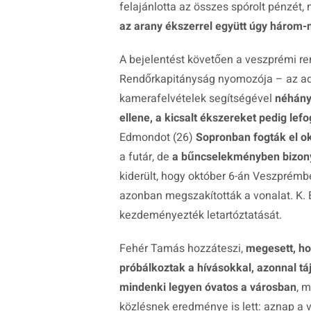
felajánlotta az összes spórolt pénzét, 
az arany ékszerrel együtt úgy három-né
A bejelentést követően a veszprémi r
Rendőrkapitányság nyomozója – az ada
kamerafelvételek segítségével
néhány 
ellene, a kicsalt ékszereket pedig lef
Edmondot (26)
Sopronban fogták el o
a futár, de
a bűncselekményben bizonyá
kiderült, hogy október 6-án Veszprémb
azonban megszakították a vonalat. K. 
kezdeményezték letartóztatását.
Fehér Tamás hozzáteszi,
megesett, ho
próbálkoztak a hívásokkal, azonnal t
mindenki legyen óvatos a városban
, 
közlésnek eredménye is lett: aznap a vá