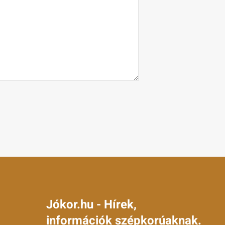
Jókor.hu - Hírek,
információk szépkorúaknak.