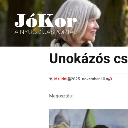
Tudnivalók, érdekességek idősek számára.
Tovább
a
Unokázós c
tartalomra
Jó tudni
2025. november 10.
0
Megosztás: