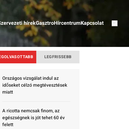
Szervezeti hírek
Gasztro
Hírcentrum
Kapcsolat
EGOLVASOTTABB
LEGFRISSEBB
Országos vizsgálat indul az
időseket célzó megtévesztések
miatt
A ricotta nemcsak finom, az
egészségnek is jót tehet 60 év
felett