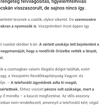
rengeteg felvilágosítás, figyelemfelhívás
cskán visszaszorult, de sajnos nincs így.
érletet tesznek a csalók, olykor sikerrel. De
szerencsére
yakran a nyomozók is
. Veszprémben most éppen így
l csalást október 6-án.
A sértett unokája tett bejelentést a
 a nagymamáját, hogy a rendőrök őrizetbe vették a lányát,
el.
k a csomagban valami illegális dolgot találtak, ezért
agy, a Veszprémi Rendőrkapitányság Vagyon- és
ője. –
A telefonáló ügyvédnek adta ki magát,
sértettnek.
Ehhez viszont
pénzre volt szüksége, mert a
 ő mondta – a kaució megfizetése. Az idős asszony
nban nem rendelkezett, amennyit a telefonáló kért, végül