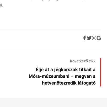
l.
Következő cikk
Élje át a jégkorszak titkait a
Móra-múzeumban! – megvan a
hetvenötezredik látogató