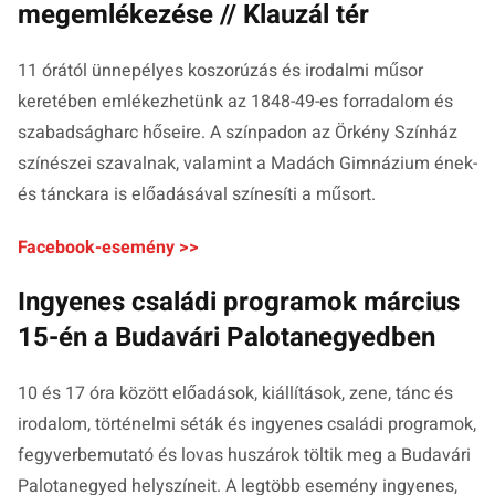
megemlékezése // Klauzál tér
11 órától ünnepélyes koszorúzás és irodalmi műsor
keretében emlékezhetünk az 1848-49-es forradalom és
szabadságharc hőseire. A színpadon az Örkény Színház
színészei szavalnak, valamint a Madách Gimnázium ének-
és tánckara is előadásával színesíti a műsort.
Facebook-esemény >>
Ingyenes családi programok március
15-én a Budavári Palotanegyedben
10 és 17 óra között előadások, kiállítások, zene, tánc és
irodalom, történelmi séták és ingyenes családi programok,
fegyverbemutató és lovas huszárok töltik meg a Budavári
Palotanegyed helyszíneit. A legtöbb esemény ingyenes,