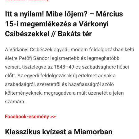
Itt a nyilam! Mibe lőjem? – Március
15-i megemlékezés a Várkonyi
Csibészekkel // Bakáts tér
A Várkonyi Csibészek egyedi, modern feldolgozásban kelti
életre Petőfi Sándor legismertebb és legmeghatóbb
verseit, tisztelegve az 1848–49-es szabadságharc hősei
előtt. Az egyedi feldolgozások új értelmet adnak a
szabadságról, szeretetről és hazafiasságról szóló
költeményeknek, megragadva a múlt üzenetét a jelen
számára.
Facebook-esemény >>
Klasszikus kvízest a Miamorban