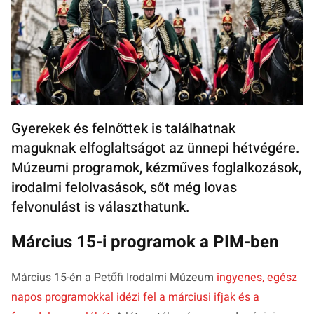
Gyerekek és felnőttek is találhatnak
maguknak elfoglaltságot az ünnepi hétvégére.
Múzeumi programok, kézműves foglalkozások,
irodalmi felolvasások, sőt még lovas
felvonulást is választhatunk.
Március 15-i programok a PIM-ben
Március 15-én a Petőfi Irodalmi Múzeum
ingyenes, egész
napos programokkal idézi fel a márciusi ifjak és a