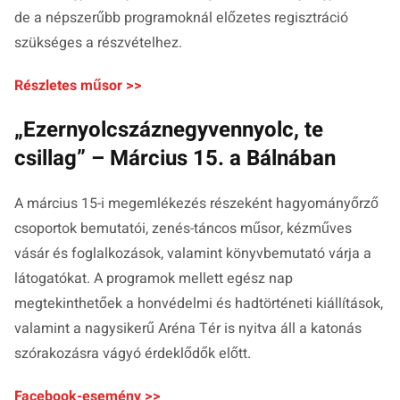
de a népszerűbb programoknál előzetes regisztráció
szükséges a részvételhez.
Részletes műsor >>
„Ezernyolcszáznegyvennyolc, te
csillag” – Március 15. a Bálnában
A március 15-i megemlékezés részeként hagyományőrző
csoportok bemutatói, zenés-táncos műsor, kézműves
vásár és foglalkozások, valamint könyvbemutató várja a
látogatókat. A programok mellett egész nap
megtekinthetőek a honvédelmi és hadtörténeti kiállítások,
valamint a nagysikerű Aréna Tér is nyitva áll a katonás
szórakozásra vágyó érdeklődők előtt.
Facebook-esemény >>