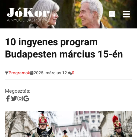
Tudnivalók, érdekességek idősek számára.
Tovább
a
10 ingyenes program
tartalomra
Budapesten március 15-én
Programok
2025. március 12.
0
Megosztás: