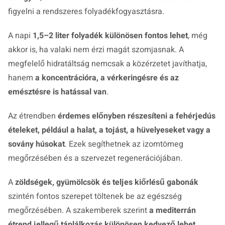
figyelni a rendszeres folyadékfogyasztásra.
A napi
1,5–2 liter folyadék különösen fontos lehet
, még
akkor is, ha valaki nem érzi magát szomjasnak. A
megfelelő hidratáltság nemcsak a közérzetet javíthatja,
hanem
a koncentrációra, a vérkeringésre és az
emésztésre is hatással van
.
Az étrendben
érdemes előnyben részesíteni a fehérjedús
ételeket, például a halat, a tojást, a hüvelyeseket vagy a
sovány húsokat
. Ezek segíthetnek az izomtömeg
megőrzésében és a szervezet regenerációjában.
A
zöldségek, gyümölcsök és teljes kiőrlésű gabonák
szintén fontos szerepet töltenek be az egészség
megőrzésében. A szakemberek szerint
a mediterrán
étrend jellegű táplálkozás különösen kedvező lehet