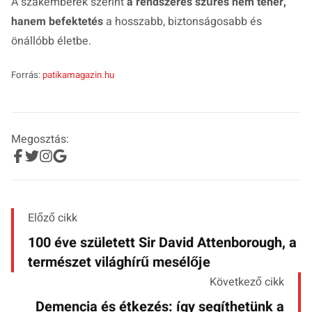
A szakemberek szerint
a rendszeres szűrés nem teher,
hanem befektetés
a hosszabb, biztonságosabb és
önállóbb életbe.
Forrás:
patikamagazin.hu
Megosztás:
Előző cikk
100 éve született Sir David Attenborough, a
természet világhírű mesélője
Következő cikk
Demencia és étkezés: így segíthetünk a