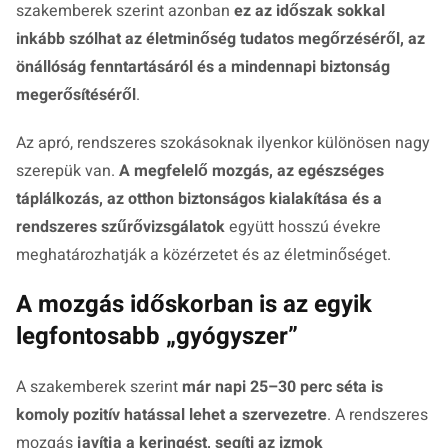
szakemberek szerint azonban
ez az időszak sokkal
inkább szólhat az életminőség tudatos megőrzéséről, az
önállóság fenntartásáról és a mindennapi biztonság
megerősítéséről
.
Az apró, rendszeres szokásoknak ilyenkor különösen nagy
szerepük van.
A megfelelő mozgás, az egészséges
táplálkozás, az otthon biztonságos kialakítása és a
rendszeres szűrővizsgálatok
együtt hosszú évekre
meghatározhatják a közérzetet és az életminőséget.
A mozgás időskorban is az egyik
legfontosabb „gyógyszer”
A szakemberek szerint
már napi 25–30 perc séta is
komoly pozitív hatással lehet a szervezetre
. A rendszeres
mozgás
javítja a keringést, segíti az izmok