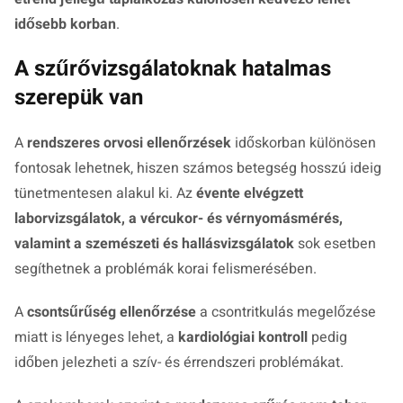
idősebb korban
.
A szűrővizsgálatoknak hatalmas
szerepük van
A
rendszeres orvosi ellenőrzések
időskorban különösen
fontosak lehetnek, hiszen számos betegség hosszú ideig
tünetmentesen alakul ki. Az
évente elvégzett
laborvizsgálatok, a vércukor- és vérnyomásmérés,
valamint a szemészeti és hallásvizsgálatok
sok esetben
segíthetnek a problémák korai felismerésében.
A
csontsűrűség ellenőrzése
a csontritkulás megelőzése
miatt is lényeges lehet, a
kardiológiai kontroll
pedig
időben jelezheti a szív- és érrendszeri problémákat.