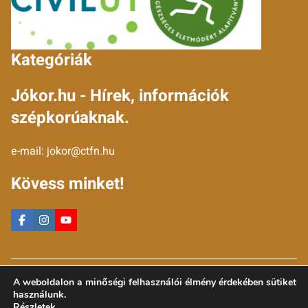
Kategóriák
Jókor.hu - Hírek, információk
szépkorúaknak.
e-mail:
jokor@ctfn.hu
Kövess minket!
Copyright © 2024 jokor.hu. Minden jog fenntartva.
A weboldalon a minőségi felhasználói élmény érdekében sütiket
Általános Szerződési Feltételek
használunk.
Adatkezelési Nyilatkozat
Részletek