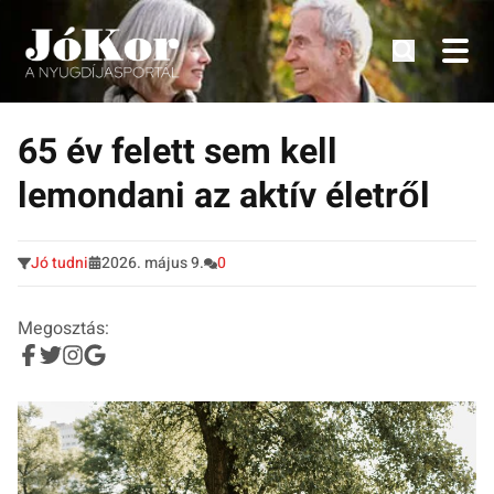
Tudnivalók, érdekességek idősek számára.
Tovább
a
65 év felett sem kell
tartalomra
lemondani az aktív életről
Jó tudni
2026. május 9.
0
Megosztás: