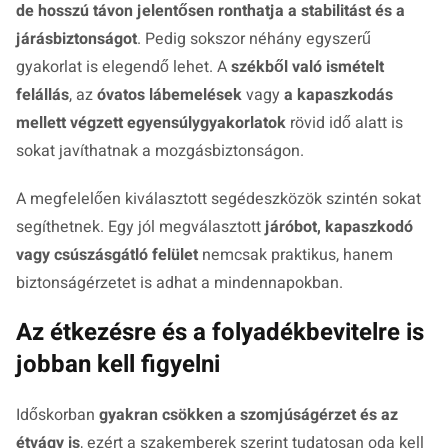
de hosszú távon jelentősen ronthatja a stabilitást és a
járásbiztonságot
. Pedig sokszor néhány egyszerű
gyakorlat is elegendő lehet. A
székből való ismételt
felállás
, az
óvatos lábemelések
vagy
a kapaszkodás
mellett végzett egyensúlygyakorlatok
rövid idő alatt is
sokat javíthatnak a mozgásbiztonságon.
A megfelelően kiválasztott segédeszközök szintén sokat
segíthetnek. Egy jól megválasztott
járóbot, kapaszkodó
vagy csúszásgátló felület
nemcsak praktikus, hanem
biztonságérzetet is adhat a mindennapokban.
Az étkezésre és a folyadékbevitelre is
jobban kell figyelni
Időskorban
gyakran csökken a szomjúságérzet és az
étvágy is
, ezért a szakemberek szerint tudatosan oda kell