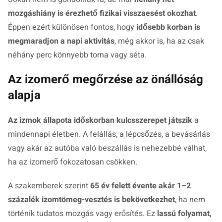
mozgáshiány is érezhető fizikai visszaesést okozhat
.
Éppen ezért különösen fontos, hogy
idősebb korban is
megmaradjon a napi aktivitás
, még akkor is, ha az csak
néhány perc könnyebb torna vagy séta.
Az izomerő megőrzése az önállóság
alapja
Az izmok állapota időskorban kulcsszerepet játszik
a
mindennapi életben. A felállás, a lépcsőzés, a bevásárlás
vagy akár az autóba való beszállás is nehezebbé válhat,
ha az izomerő fokozatosan csökken.
A szakemberek szerint
65 év felett évente akár 1–2
százalék izomtömeg-vesztés is bekövetkezhet
, ha nem
történik tudatos mozgás vagy erősítés. Ez
lassú folyamat,