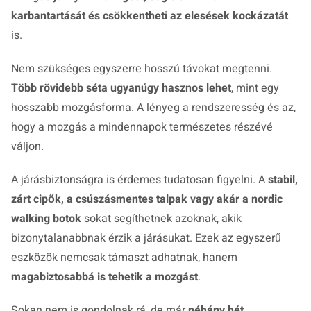
karbantartását és csökkentheti az elesések kockázatát
is.
Nem szükséges egyszerre hosszú távokat megtenni.
Több rövidebb séta ugyanúgy hasznos lehet
, mint egy
hosszabb mozgásforma. A lényeg a rendszeresség és az,
hogy a mozgás a mindennapok természetes részévé
váljon.
A járásbiztonságra is érdemes tudatosan figyelni. A
stabil,
zárt cipők, a csúszásmentes talpak vagy akár a nordic
walking botok
sokat segíthetnek azoknak, akik
bizonytalanabbnak érzik a járásukat. Ezek az egyszerű
eszközök nemcsak támaszt adhatnak, hanem
magabiztosabbá is tehetik a mozgást
.
Sokan nem is gondolnak rá, de már
néhány hét