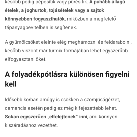
később pedig pépesítik vagy pürésítik.
A puhább állagú
ételek, a joghurtok, tojásételek vagy a sajtok
könnyebben fogyaszthatók
, miközben a megfelelő
tápanyagbevitelben is segítenek.
A gyümölcsöket eleinte elég meghámozni és feldarabolni,
később viszont már turmix formájában lehet egyszerűbb
elfogyasztani őket.
A folyadékpótlásra különösen figyelni
kell
Idősebb korban amúgy is csökken a szomjúságérzet,
demencia esetén pedig ez még kifejezettebb lehet.
Sokan egyszerűen „elfelejtenek” inni
, ami könnyen
kiszáradáshoz vezethet.