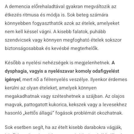
A demencia előrehaladtával gyakran megváltozik az
étkezés ritmusa és módja is. Sok beteg számára
könnyebben fogyaszthatók azok az ételek, amelyeket
nem kell késsel vágni. A kisebb falatok, puhább
szendvicsek vagy könnyen megfogható ételek sokszor
biztonságosabbak és kevésbé megterhelők.
Később a nyelési nehézségek is megjelenhetnek.
A
dysphagia, vagyis a nyelészavar komoly odafigyelést
igényel
, mert nő a félrenyelés veszélye. Ilyenkor érdemes
kerülni az olyan ételeket, amelyek könnyen
megakadhatnak vagy széteshetnek a szájban. Az olajos
magvak, pattogatott kukorica, kekszek vagy a levesekhez
hasonló „kettős állagú” fogások problémát okozhatnak.
Sok esetben segít, ha az ételt kisebb darabokra vágják,