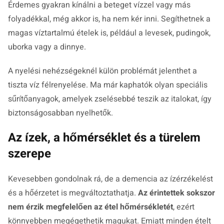
Érdemes gyakran kínálni a beteget vízzel vagy más
folyadékkal, még akkor is, ha nem kér inni. Segíthetnek a
magas víztartalmú ételek is, például a levesek, pudingok,
uborka vagy a dinnye.
A nyelési nehézségeknél külön problémát jelenthet a
tiszta víz félrenyelése. Ma már kaphatók olyan speciális
sűrítőanyagok, amelyek zselésebbé teszik az italokat, így
biztonságosabban nyelhetők.
Az ízek, a hőmérséklet és a türelem
szerepe
Kevesebben gondolnak rá, de a demencia az ízérzékelést
és a hőérzetet is megváltoztathatja.
Az érintettek sokszor
nem érzik megfelelően az étel hőmérsékletét
, ezért
könnyebben megégethetik magukat. Emiatt minden ételt