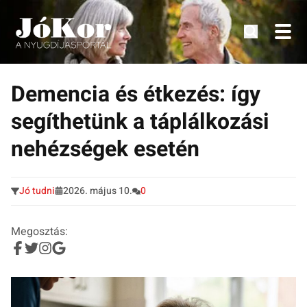
Tudnivalók, érdekességek idősek számára.
Tovább
a
Demencia és étkezés: így
tartalomra
segíthetünk a táplálkozási
nehézségek esetén
Jó tudni
2026. május 10.
0
Megosztás: