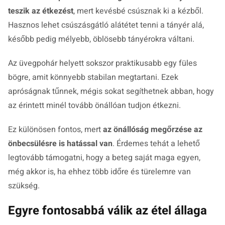
teszik az étkezést
, mert kevésbé csúsznak ki a kézből.
Hasznos lehet csúszásgátló alátétet tenni a tányér alá,
később pedig mélyebb, öblösebb tányérokra váltani.
Az üvegpohár helyett sokszor praktikusabb egy füles
bögre, amit könnyebb stabilan megtartani. Ezek
apróságnak tűnnek, mégis sokat segíthetnek abban, hogy
az érintett minél tovább önállóan tudjon étkezni.
Ez különösen fontos, mert
az önállóság megőrzése az
önbecsülésre is hatással van
. Érdemes tehát a lehető
legtovább támogatni, hogy a beteg saját maga egyen,
még akkor is, ha ehhez több időre és türelemre van
szükség.
Egyre fontosabbá válik az étel állaga