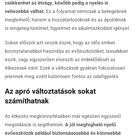
csökkenhet az étvágy, később pedig a nyelés is
nehezebbé válhat.
Ez a folyamat nemcsak a betegeknek
megterhelő, hanem a hozzátartozóknak és az ápolóknak
is rengeteg türelmet, figyelmet és alkalmazkodást igényel.
Sokan először azt veszik észre, hogy az idős ember
bizonytalanabbul használja az evőeszközöket, lassabban
eszik, vagy egyszerűen elveszíti az érdeklődését az
étkezések iránt. Ezek a változások gyakran fokozatosan
jelennek meg, ezért különösen fontos az odafigyelés.
Az apró változtatások sokat
számíthatnak
Az étkezés megkönnyítésében már egészen egyszerű
megoldások is segíthetnek.
A jól megfogható nyelű
evőeszközök például biztonságosabbá és könnyebbé