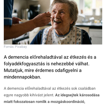
Forrás: Pixabay
A demencia előrehaladtával az étkezés és a
folyadékfogyasztás is nehezebbé válhat.
Mutatjuk, mire érdemes odafigyelni a
mindennapokban.
A demencia előrehaladtával az étkezés sok családban
egyre nagyobb kihívást jelent.
Az idegsejtek károsodása
miatt fokozatosan romlik a mozgáskoordináció,